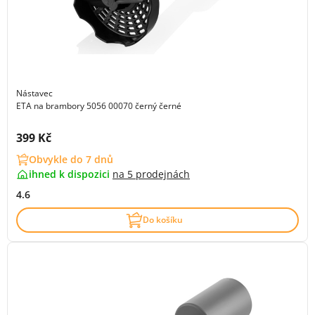
Nástavec
ETA na brambory 5056 00070 černý černé
Cena s DPH:
399 Kč
Obvykle do 7 dnů
ihned k dispozici
na
5 prodejnách
4.6
Do košíku