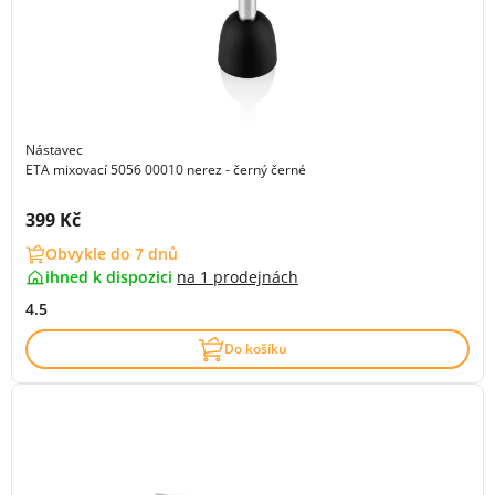
Nástavec
ETA mixovací 5056 00010 nerez - černý černé
Cena s DPH:
399 Kč
Obvykle do 7 dnů
ihned k dispozici
na
1 prodejnách
4.5
Do košíku