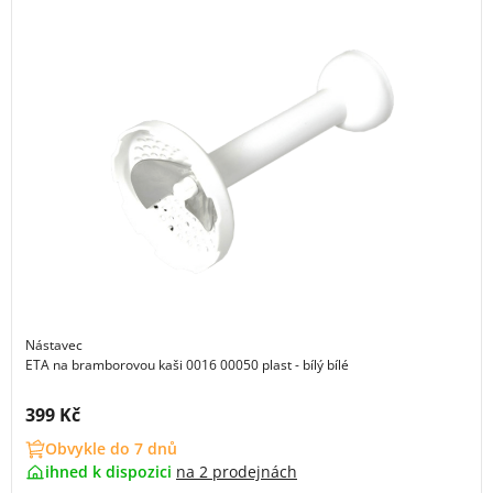
Nástavec
ETA na bramborovou kaši 0016 00050 plast - bílý bílé
Cena s DPH:
399 Kč
Obvykle do 7 dnů
ihned k dispozici
na
2 prodejnách