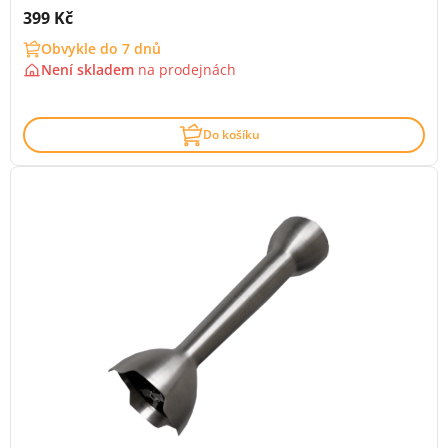
Cena s DPH:
399 Kč
Obvykle do 7 dnů
Není skladem
na
prodejnách
Do košíku