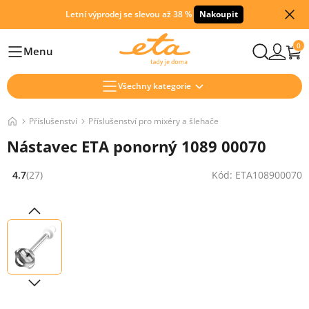
Letní výprodej se slevou až 38 %
Nakoupit
0
Menu
Hlavní
Všechny kategorie
Příslušenství
Příslušenství pro mixéry a šlehače
Nástavec ETA ponorný 1089 00070
4.7
(27)
Kód: ETA108900070
Hodnocení: 4.7 z 5 (27 recenzí)