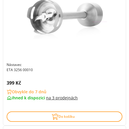
Nástavec
ETA 3256 00010
Cena s DPH:
399 Kč
Obvykle do 7 dnů
ihned k dispozici
na
3 prodejnách
Do košíku