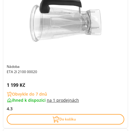
Nádoba
ETA 2l 2100 00020
Cena s DPH:
1 199 Kč
Obvykle do 7 dnů
ihned k dispozici
na
1 prodejnách
4.3
Do košíku