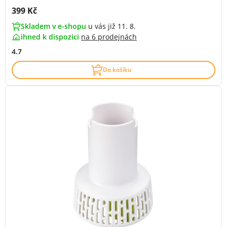
Cena s DPH:
399 Kč
Skladem v e-shopu
u vás již 11. 8.
ihned k dispozici
na
6 prodejnách
4.7
Do košíku