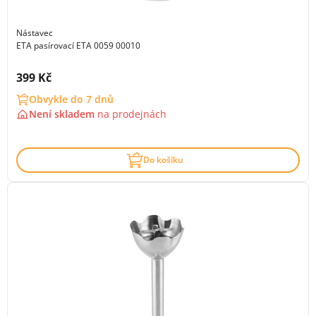
Nástavec
ETA pasírovací ETA 0059 00010
Cena s DPH:
399 Kč
Obvykle do 7 dnů
Není skladem
na
prodejnách
Do košíku