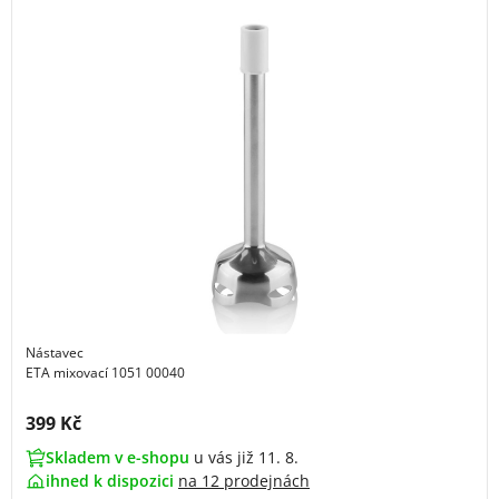
Nástavec
ETA mixovací 1051 00040
Cena s DPH:
399 Kč
Skladem v e-shopu
u vás již 11. 8.
ihned k dispozici
na
12 prodejnách