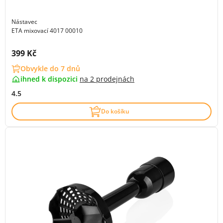
Nástavec
ETA mixovací 4017 00010
Cena s DPH:
399 Kč
Obvykle do 7 dnů
ihned k dispozici
na
2 prodejnách
4.5
Do košíku