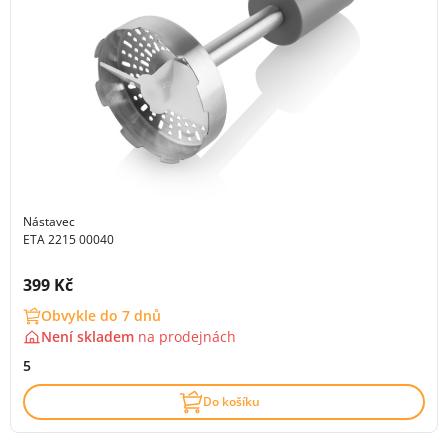
Nástavec
ETA 2215 00040
Cena s DPH:
399 Kč
Obvykle do 7 dnů
Není skladem
na
prodejnách
5
Do košíku