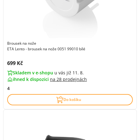
Brousek na nože
ETA Lento - brousek na nože 0051 99010 bílé
Cena s DPH:
699 Kč
Skladem v e-shopu
u vás již 11. 8.
ihned k dispozici
na
28 prodejnách
4
Do košíku