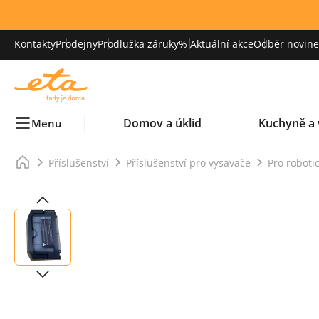
Kontakty
Prodejny
Prodlužka záruky
% Aktuální akce
Odběr novinek
Domov a úklid
Kuchyně a 
Menu
Příslušenství
Příslušenství pro vysavače
Pro roboti