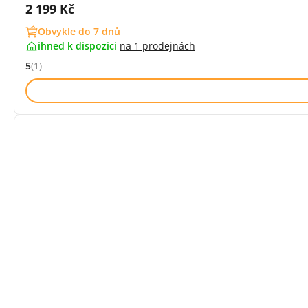
Cena s DPH:
2 199 Kč
Obvykle do 7 dnů
ihned k dispozici
na
1 prodejnách
5
(1)
Hodnocení: 5 z 5 (1 recenzí)