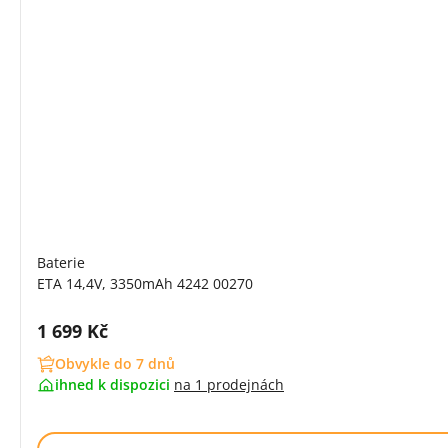
Baterie
ETA 14,4V, 3350mAh 4242 00270
Cena s DPH:
1 699 Kč
Obvykle do 7 dnů
ihned k dispozici
na
1 prodejnách