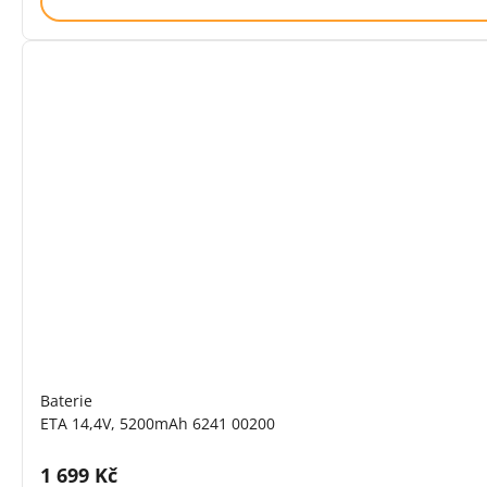
Baterie
ETA 14,4V, 5200mAh 6241 00200
Cena s DPH:
1 699 Kč