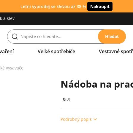
Letní výprodej se slevou až 38 %
Nakoupit
 a slev
Hledat
vaření
Velké spotřebiče
Vestavné spotř
cké vysavače
Nádoba na prac
0
(0)
Hodnocení: 0 z 5 (0 recenzí)
Podrobný popis