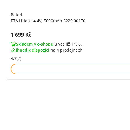
Baterie
ETA Li-Ion 14,4V, 5000mAh 6229 00170
Cena s DPH:
1 699 Kč
Skladem v e-shopu
u vás již 11. 8.
ihned k dispozici
na
4 prodejnách
4.7
(7)
Hodnocení: 4.7 z 5 (7 recenzí)