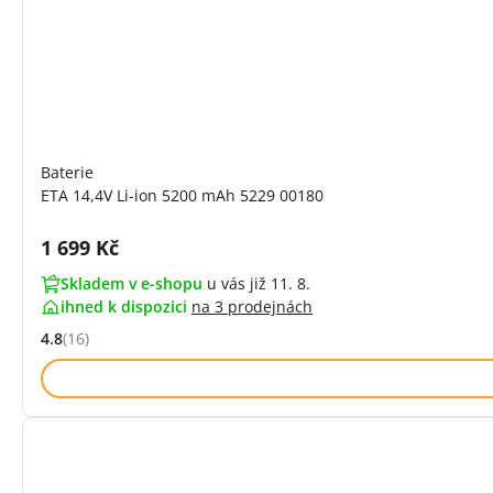
Baterie
ETA 14,4V Li-ion 5200 mAh 5229 00180
Cena s DPH:
1 699 Kč
Skladem v e-shopu
u vás již 11. 8.
ihned k dispozici
na
3 prodejnách
4.8
(16)
Hodnocení: 4.8 z 5 (16 recenzí)