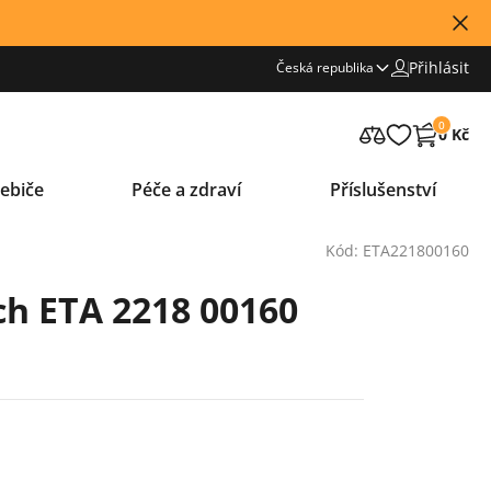
Přihlásit
Česká republika
0
0 Kč
ebiče
Péče a zdraví
Příslušenství
Kód: ETA221800160
h ETA 2218 00160