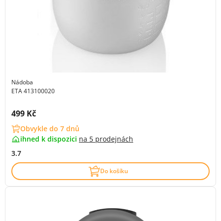
Nádoba
ETA 413100020
Cena s DPH:
499 Kč
Obvykle do 7 dnů
ihned k dispozici
na
5 prodejnách
3.7
Do košíku