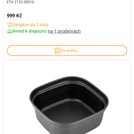
ETA 2133 00010
Cena s DPH:
999 Kč
Obvykle do 7 dnů
ihned k dispozici
na
1 prodejnách
Do košíku