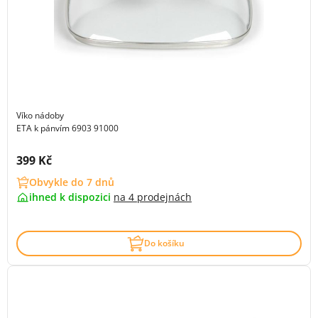
Víko nádoby
ETA k pánvím 6903 91000
Cena s DPH:
399 Kč
Obvykle do 7 dnů
ihned k dispozici
na
4 prodejnách
Do košíku