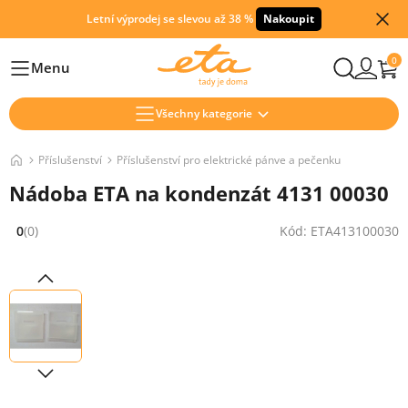
Letní výprodej se slevou až 38 %
Nakoupit
0
Menu
Hlavní
Všechny kategorie
Příslušenství
Příslušenství pro elektrické pánve a pečenku
Nádoba ETA na kondenzát 4131 00030
0
(0)
Kód: ETA413100030
Hodnocení: 0 z 5 (0 recenzí)