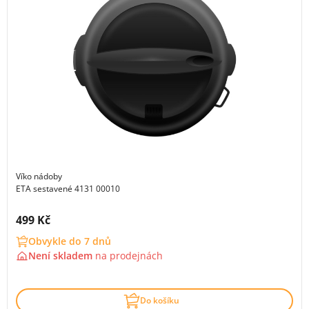
Víko nádoby
ETA sestavené 4131 00010
Cena s DPH:
499 Kč
Obvykle do 7 dnů
Není skladem
na
prodejnách
Do košíku