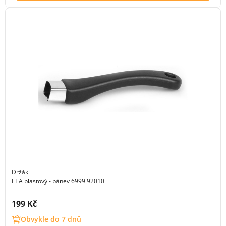
Držák
ETA plastový - pánev 6999 92010
Cena s DPH:
199 Kč
Obvykle do 7 dnů