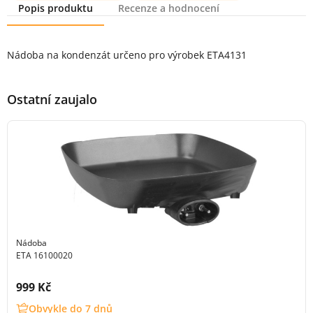
Popis produktu
Recenze a hodnocení
Popis produktu
Nádoba na kondenzát určeno pro výrobek ETA4131
Ostatní zaujalo
Nádoba
ETA 16100020
Cena s DPH:
999 Kč
Obvykle do 7 dnů