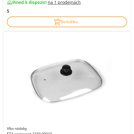
ihned k dispozici
na
1 prodejnách
5
Do košíku
Víko nádoby
ETA sestavené 2160 00010