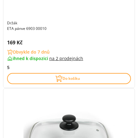
Držák
ETA pánve 6903 00010
Cena s DPH:
169 Kč
Obvykle do 7 dnů
ihned k dispozici
na
2 prodejnách
5
Do košíku