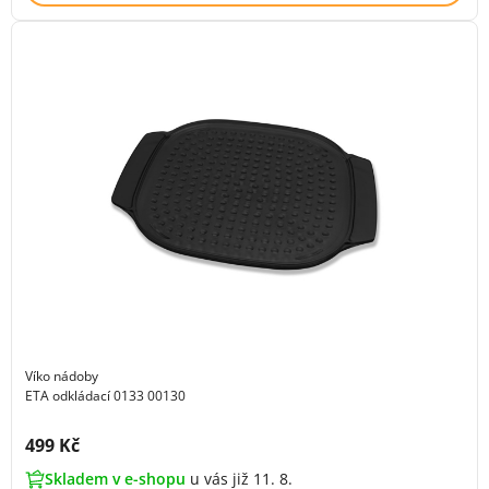
Víko nádoby
ETA odkládací 0133 00130
Cena s DPH:
499 Kč
Skladem v e-shopu
u vás již 11. 8.