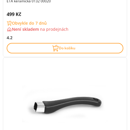
ETA keramická 0132 00020
Cena s DPH:
499 Kč
Obvykle do 7 dnů
Není skladem
na
prodejnách
4.2
Do košíku