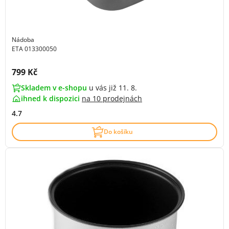
Nádoba
ETA 013300050
Cena s DPH:
799 Kč
Skladem v e-shopu
u vás již 11. 8.
ihned k dispozici
na
10 prodejnách
4.7
Do košíku