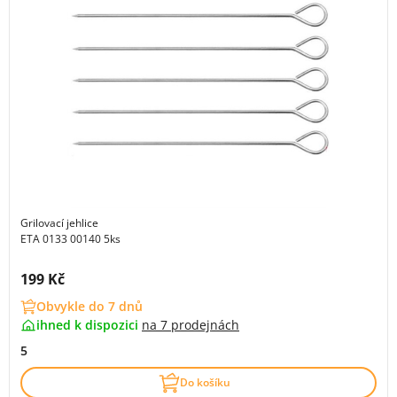
Grilovací jehlice
ETA 0133 00140 5ks
Cena s DPH:
199 Kč
Obvykle do 7 dnů
ihned k dispozici
na
7 prodejnách
5
Do košíku