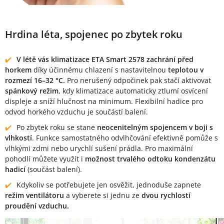
Hrdina léta, spojenec po zbytek roku
V létě vás klimatizace ETA Smart 2578 zachrání před
horkem
díky účinnému chlazení s nastavitelnou
teplotou v
rozmezí 16–32 °C.
Pro nerušený odpočinek pak stačí aktivovat
spánkový režim
, kdy klimatizace automaticky ztlumí osvícení
displeje a sníží hlučnost na minimum. Flexibilní hadice pro
odvod horkého vzduchu je součástí balení.
Po zbytek roku se stane
neocenitelným spojencem v boji s
vlhkostí
. Funkce samostatného odvlhčování efektivně pomůže s
vlhkými zdmi nebo urychlí sušení prádla. Pro maximální
pohodlí můžete využít i
možnost trvalého odtoku kondenzátu
hadicí
(součást balení).
Kdykoliv se potřebujete jen osvěžit, jednoduše zapnete
režim ventilátoru
a vyberete si jednu ze
dvou rychlostí
proudění vzduchu.