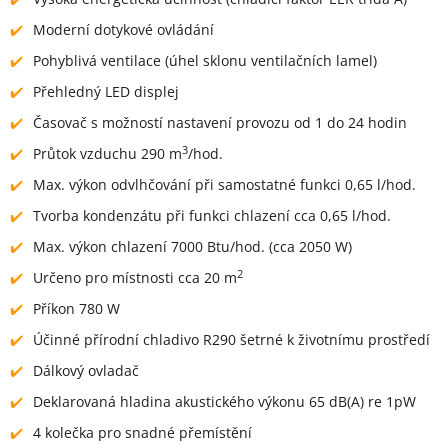
Moderní dotykové ovládání
Pohyblivá ventilace (úhel sklonu ventilačních lamel)
Přehledný LED displej
Časovač s možností nastavení provozu od 1 do 24 hodin
3
Průtok vzduchu 290 m
/hod.
Max. výkon odvlhčování při samostatné funkci 0,65 l/hod.
Tvorba kondenzátu při funkci chlazení cca 0,65 l/hod.
Max. výkon chlazení 7000 Btu/hod. (cca 2050 W)
2
Určeno pro místnosti cca 20 m
Příkon 780 W
Účinné přírodní chladivo R290 šetrné k životnímu prostředí
Dálkový ovladač
Deklarovaná hladina akustického výkonu 65 dB(A) re 1pW
4 kolečka pro snadné přemístění