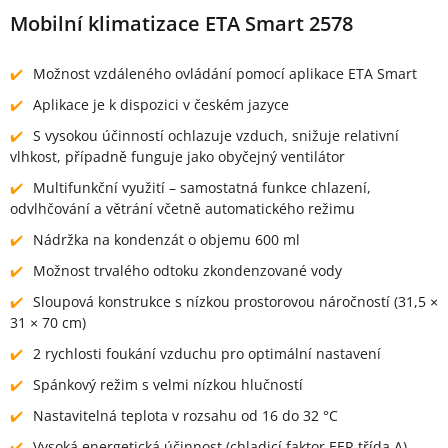
Mobilní klimatizace ETA Smart 2578
Možnost vzdáleného ovládání pomocí aplikace ETA Smart
Aplikace je k dispozici v českém jazyce
S vysokou účinností ochlazuje vzduch, snižuje relativní
vlhkost, případně funguje jako obyčejný ventilátor
Multifunkční využití – samostatná funkce chlazení,
odvlhčování a větrání včetně automatického režimu
Nádržka na kondenzát o objemu 600 ml
Možnost trvalého odtoku zkondenzované vody
Sloupová konstrukce s nízkou prostorovou náročností (31,5 ×
31 × 70 cm)
2 rychlosti foukání vzduchu pro optimální nastavení
Spánkový režim s velmi nízkou hlučností
Nastavitelná teplota v rozsahu od 16 do 32 °C
Vysoká energetická účinnost (chladicí faktor EER třída A)