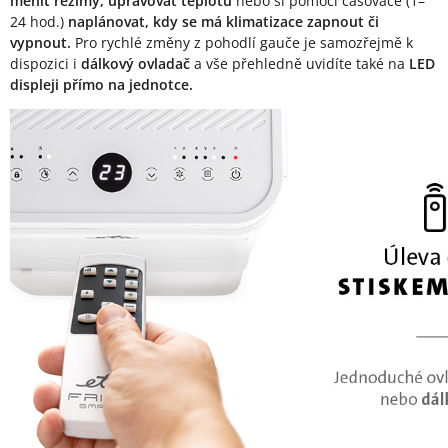
měnit režimy, upravovat teplotu
nebo si pomocí časovače (1–
24 hod.)
naplánovat, kdy se má klimatizace zapnout či
vypnout.
Pro rychlé změny z pohodlí gauče je samozřejmě k
dispozici i
dálkový ovladač
a vše přehledně uvidíte také na
LED
displeji přímo na jednotce.