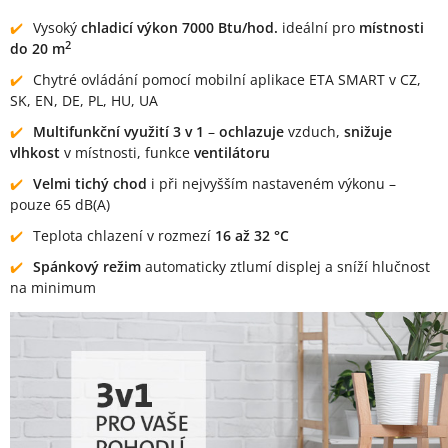
Vysoký
chladicí výkon 7000 Btu/hod.
ideální pro
místnosti
2
do 20 m
Chytré ovládání pomocí mobilní aplikace ETA SMART v CZ,
SK, EN, DE, PL, HU, UA
Multifunkční využití 3 v 1
–
ochlazuje
vzduch,
snižuje
vlhkost
v místnosti, funkce
ventilátoru
Velmi tichý chod
i při nejvyšším nastaveném výkonu –
pouze 65 dB(A)
Teplota chlazení v rozmezí
16 až 32 °C
Spánkový režim
automaticky ztlumí displej a sníží hlučnost
na minimum