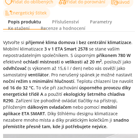
Přidat do oblíbených
Přidat do porovnání
Návod
Energetický štítek
Popis produktu
Příslušenství
Parametry
Ke stažení
Recenze a hodnocení
Popis produktu
Vytvořte si
příjemné klima domova i bez centrální klimatizace
.
Mobilní klimatizace
3 v 1 ETA Smart 2578
se stane vaším
nepostradatelným společníkem. S úsporným
příkonem 780 W
2
efektivně
ochladí místnosti o velikosti až 20 m
, poslouží jako
odvlhčovač
(s výkonem až 15,6 l / den) nebo vás osvěží jako
samostatný
ventilátor
. Pro nerušený spánek je možné nastavit
noční režim s minimální hlučností
. Teplotu chlazení lze navolit
od 16 do 32 °C.
To vše při zachování
úsporného provozu díky
energetické třídě A
a použití
ekologicky šetrného chladiva
R290
. Zařízení lze pohodlně ovládat tlačítky na přístroji,
přiloženým
dálkovým ovladačem
nebo pomocí
mobilní
aplikace ETA SMART.
Díky štíhlému designu klimatizace
nezabere mnoho místa a díky praktickým kolečkům ji
snadno
přemístíte přesně tam, kde ji potřebujete nejvíce.