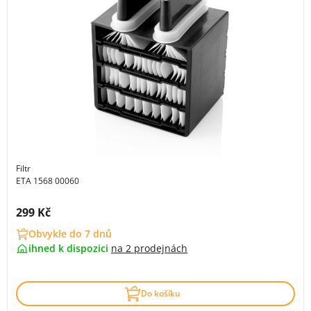
Filtr
ETA 1568 00060
Cena s DPH:
299 Kč
Obvykle do 7 dnů
ihned k dispozici
na
2 prodejnách
Do košíku