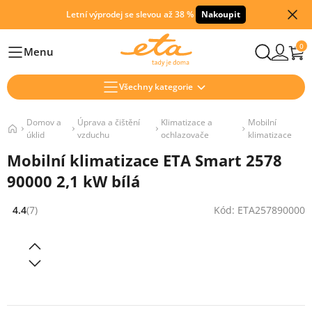
Letní výprodej se slevou až 38 %
Nakoupit
0
Menu
Hlavní
Všechny kategorie
Domov a
Úprava a čištění
Klimatizace a
Mobilní
úklid
vzduchu
ochlazovače
klimatizace
Mobilní klimatizace ETA Smart 2578
90000 2,1 kW bílá
4.4
(7)
Kód: ETA257890000
Hodnocení: 4.4 z 5 (7 recenzí)