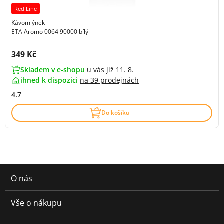
Red Line
Kávomlýnek
ETA Aromo 0064 90000 bílý
Cena s DPH:
349 Kč
Skladem v e-shopu
u vás již 11. 8.
ihned k dispozici
na
39 prodejnách
4.7
Do košíku
O nás
Vše o nákupu