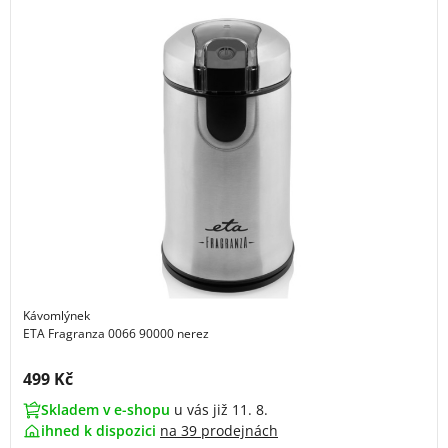
Kávomlýnek
ETA Fragranza 0066 90000 nerez
Cena s DPH:
499 Kč
Skladem v e-shopu
u vás již 11. 8.
ihned k dispozici
na
39 prodejnách