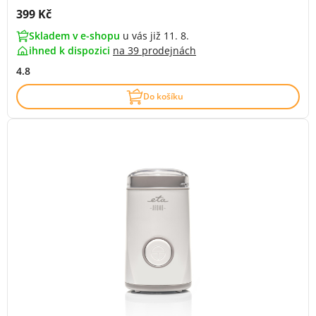
Cena s DPH:
399 Kč
Skladem v e-shopu
u vás již 11. 8.
ihned k dispozici
na
39 prodejnách
4.8
Do košíku