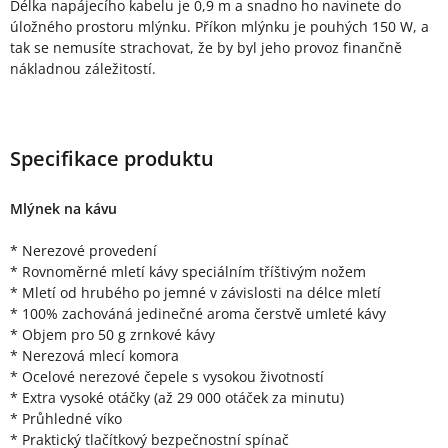
Délka napájecího kabelu je 0,9 m a snadno ho navinete do
úložného prostoru mlýnku. Příkon mlýnku je pouhých 150 W, a
tak se nemusíte strachovat, že by byl jeho provoz finančně
nákladnou záležitostí.
Specifikace produktu
Mlýnek na kávu
* Nerezové provedení
* Rovnoměrné mletí kávy speciálním tříštivým nožem
* Mletí od hrubého po jemné v závislosti na délce mletí
* 100% zachováná jedinečné aroma čerstvě umleté kávy
* Objem pro 50 g zrnkové kávy
* Nerezová mlecí komora
* Ocelové nerezové čepele s vysokou životností
* Extra vysoké otáčky (až 29 000 otáček za minutu)
* Průhledné víko
* Praktický tlačítkový bezpečnostní spínač