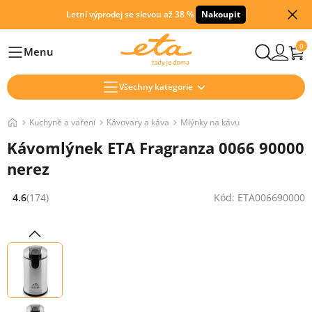
Letní výprodej se slevou až 38 %
Nakoupit
0
Menu
Hlavní
Všechny kategorie
Kuchyně a vaření
Kávovary a káva
Mlýnky na kávu
Kávomlýnek ETA Fragranza 0066 90000
nerez
4.6
(174)
Kód: ETA006690000
Hodnocení: 4.6 z 5 (174 recenzí)