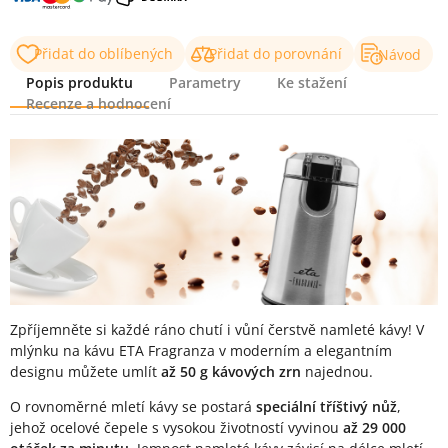
Přidat do oblíbených
Přidat do porovnání
Návod
Popis produktu
Parametry
Ke stažení
Recenze a hodnocení
Popis produktu
Zpříjemněte si každé ráno chutí i vůní čerstvě namleté kávy! V
mlýnku na kávu ETA Fragranza v moderním a elegantním
designu můžete umlít
až 50 g kávových zrn
najednou.
O rovnoměrné mletí kávy se postará
speciální tříštivý nůž
,
jehož ocelové čepele s vysokou životností vyvinou
až 29 000