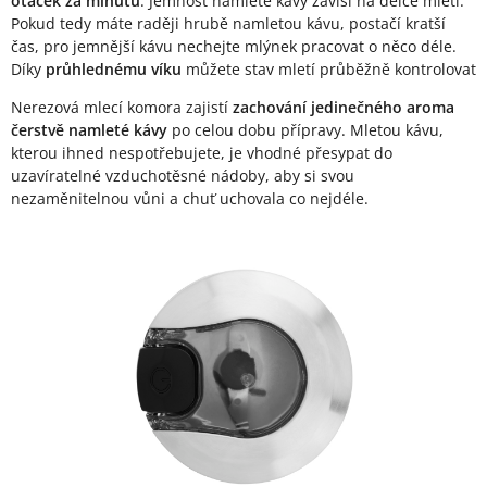
otáček za minutu
. Jemnost namleté kávy závisí na délce mletí.
Pokud tedy máte raději hrubě namletou kávu, postačí kratší
čas, pro jemnější kávu nechejte mlýnek pracovat o něco déle.
Díky
průhlednému víku
můžete stav mletí průběžně kontrolovat
Nerezová mlecí komora zajistí
zachování jedinečného aroma
čerstvě namleté kávy
po celou dobu přípravy. Mletou kávu,
kterou ihned nespotřebujete, je vhodné přesypat do
uzavíratelné vzduchotěsné nádoby, aby si svou
nezaměnitelnou vůni a chuť uchovala co nejdéle.