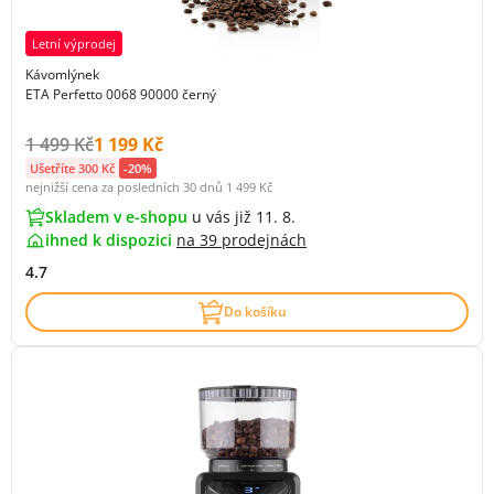
Letní výprodej
Kávomlýnek
ETA Perfetto 0068 90000 černý
Původní cena s DPH:
Cena s DPH:
1 499 Kč
1 199 Kč
Ušetříte 300 Kč
-20%
nejnižší cena za posledních 30 dnů
1 499 Kč
Skladem v e-shopu
u vás již 11. 8.
ihned k dispozici
na
39 prodejnách
4.7
Do košíku