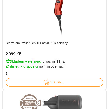
Fén Valera Swiss Silent JET 8500 RC D červený
Cena s DPH:
2 999 Kč
Skladem v e-shopu
u vás již 11. 8.
ihned k dispozici
na
1 prodejnách
5
Do košíku