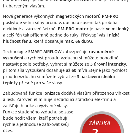
i k barveným vlasům.
Nová generace výkonných
magnetických motorů PM-PRO
poskytuje velmi silný proud vzduchu a sušení tak probíhá
efektivně a zároveň šetrně.
PM-PRO motor
je navíc
velmi lehký
a celý fén tak příjemně padne do ruky. Překvapí vás i
nízká
hlučnost fénu
, která dosahuje
max. 66 dB(A).
Technologie
SMART AIRFLOW
zabezpečuje
rovnoměrné
vysoušení
a rychlost proudu vzduchu si můžete pohodlně
nastavit podle potřeby. Vybrat si můžete ze
3 úrovní intenzity
,
3
přitom síla vysoušení dosahuje
až 60 m
/h
Stejně jako rychlost
proudu vzduchu si můžete vybrat ze
3 nastavení ideální
teploty
přesně pro vaše vlasy.
Zabudovaná funkce
ionizace
dodává vlasům přirozenou vlhkost
a lesk. Zároveň eliminuje nežádoucí statickou elektřinu a
zajišťuje hladké a vyživené vlasy.
Funkce studeného vzduchu se zase
bude hodit všem, kteří potřebují
rychle a jednoduše zafixovat svůj
účes.