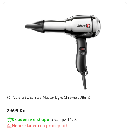
Fén Valera Swiss SteelMaster Light Chrome stříbrný
Cena s DPH:
2 699 Kč
Skladem v e-shopu
u vás již 11. 8.
Není skladem
na
prodejnách