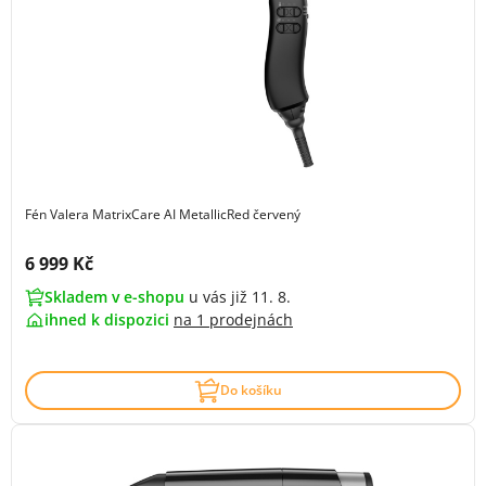
Fén Valera MatrixCare AI MetallicRed červený
Cena s DPH:
6 999 Kč
Skladem v e-shopu
u vás již 11. 8.
ihned k dispozici
na
1 prodejnách
Do košíku