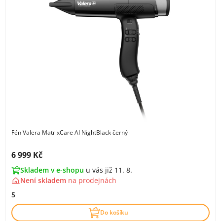
Fén Valera MatrixCare AI NightBlack černý
Cena s DPH:
6 999 Kč
Skladem v e-shopu
u vás již 11. 8.
Není skladem
na
prodejnách
5
Do košíku