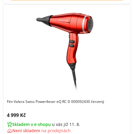
Fén Valera Swiss Power4ever eQ RC D 000092430 červený
Cena s DPH:
4 999 Kč
Skladem v e-shopu
u vás již 11. 8.
Není skladem
na
prodejnách