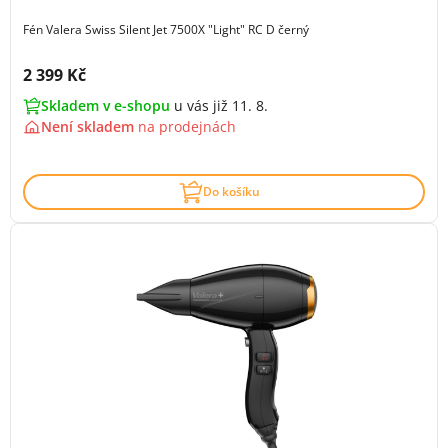
Fén Valera Swiss Silent Jet 7500X "Light" RC D černý
Cena s DPH:
2 399 Kč
Skladem v e-shopu
u vás již 11. 8.
Není skladem
na
prodejnách
Do košíku