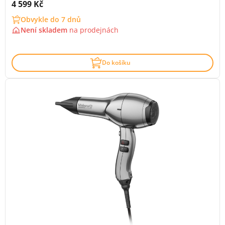
Cena s DPH:
4 599 Kč
Obvykle do 7 dnů
Není skladem
na
prodejnách
Do košíku