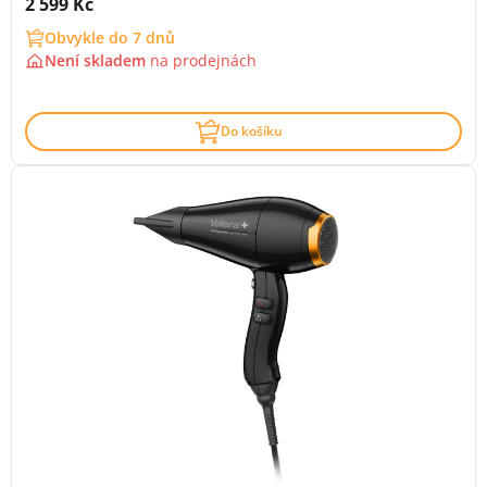
Cena s DPH:
2 599 Kč
Obvykle do 7 dnů
Není skladem
na
prodejnách
Do košíku