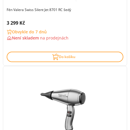
Fén Valera Swiss Silent Jet 8701 RC šedý
Cena s DPH:
3 299 Kč
Obvykle do 7 dnů
Není skladem
na
prodejnách
Do košíku