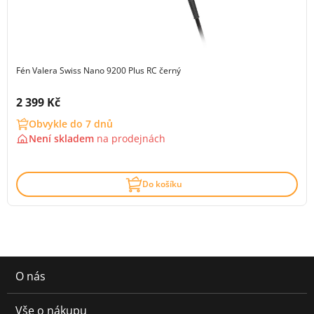
Fén Valera Swiss Nano 9200 Plus RC černý
Cena s DPH:
2 399 Kč
Obvykle do 7 dnů
Není skladem
na
prodejnách
Do košíku
O nás
Vše o nákupu