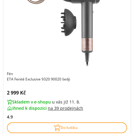
Fén
ETA Fenité Exclusive 9320 90020 šedý
Cena s DPH:
2 999 Kč
Skladem v e-shopu
u vás již 11. 8.
ihned k dispozici
na
39 prodejnách
4.9
Do košíku