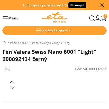
Letní výprodej se slevou až 38 %
Nakoupit
0
Menu
Hlavní
Všechny kategorie
Péče a zdraví
Péče o vlasy a vousy
Fény
Fén Valera Swiss Nano 6001 "Light"
000092434 černý
5
(2)
Kód: VAL000092434
Hodnocení: 5 z 5 (2 recenzí)