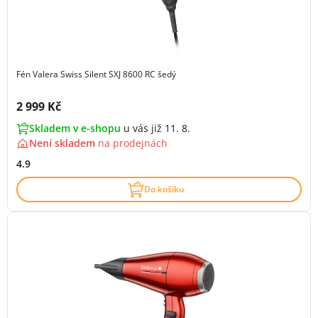
Fén Valera Swiss Silent SXJ 8600 RC šedý
Cena s DPH:
2 999 Kč
Skladem v e-shopu
u vás již 11. 8.
Není skladem
na
prodejnách
4.9
Do košíku