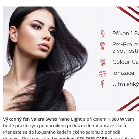
Popis produktu
Výkonný fén Valera Swiss Nano Light
s příkonem
1 800 W
vám
bude praktickým pomocníkem při každodenní úpravě vlasů.
Přeneste se do luxusního kadeřnického salonu z pohodlí
domova. Díky speciální
technologii COLOUR CARE
je fén šetrný