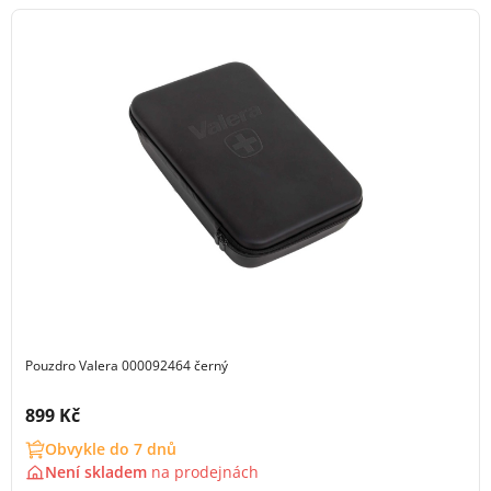
Pouzdro Valera 000092464 černý
Cena s DPH:
899 Kč
Obvykle do 7 dnů
Není skladem
na
prodejnách