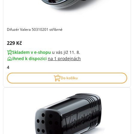
Difuzér Valera 50310201 stříbrné
Cena s DPH:
229 Kč
Skladem v e-shopu
u vás již 11. 8.
ihned k dispozici
na
1 prodejnách
4
Do košíku