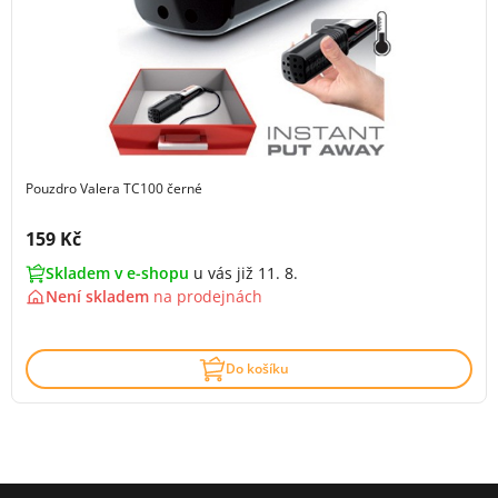
Pouzdro Valera TC100 černé
Cena s DPH:
159 Kč
Skladem v e-shopu
u vás již 11. 8.
Není skladem
na
prodejnách
Do košíku