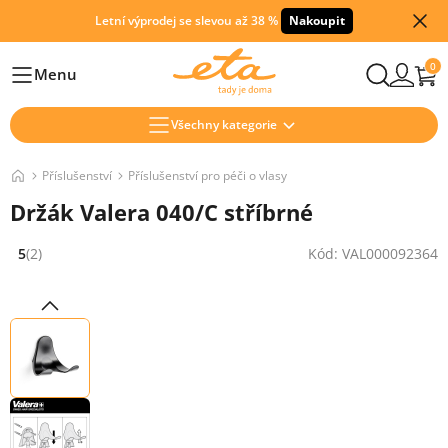
Letní výprodej se slevou až 38 %
Nakoupit
0
Menu
Hlavní
Všechny kategorie
Příslušenství
Příslušenství pro péči o vlasy
Držák Valera 040/C stříbrné
5
(2)
Kód: VAL000092364
Hodnocení: 5 z 5 (2 recenzí)