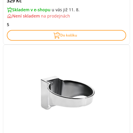
Cena s DPH:
329 Kč
Skladem v e-shopu
u vás již 11. 8.
Není skladem
na
prodejnách
5
Do košíku