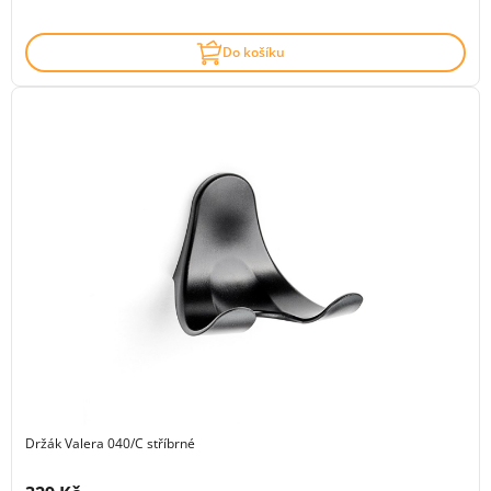
Do košíku
Držák Valera 040/C stříbrné