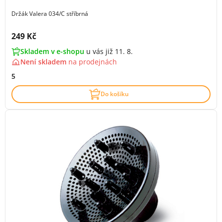
Držák Valera 034/C stříbrná
Cena s DPH:
249 Kč
Skladem v e-shopu
u vás již 11. 8.
Není skladem
na
prodejnách
5
Do košíku