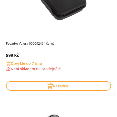
Pouzdro Valera 000092464 černý
Cena s DPH:
899 Kč
Obvykle do 7 dnů
Není skladem
na
prodejnách
Do košíku