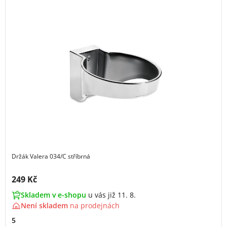
Držák Valera 034/C stříbrná
Cena s DPH:
249 Kč
Skladem v e-shopu
u vás již 11. 8.
Není skladem
na
prodejnách
5