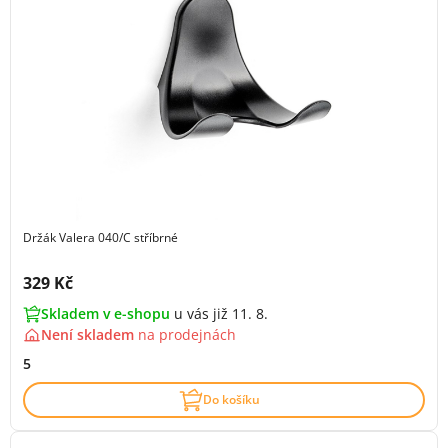
Držák Valera 040/C stříbrné
Cena s DPH:
329 Kč
Skladem v e-shopu
u vás již 11. 8.
Není skladem
na
prodejnách
5
Do košíku