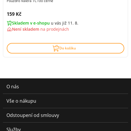
Pouzdro Valera TC100 černé
Cena s DPH:
159 Kč
Skladem v e-shopu
u vás již 11. 8.
Není skladem
na
prodejnách
Do košíku
O nás
Vše o nákupu
Odstoupení od smlouvy
Služby