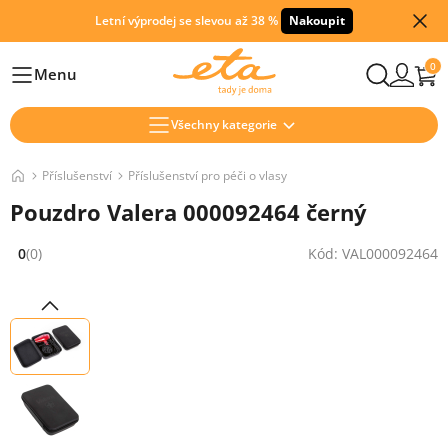
Letní výprodej se slevou až 38 %
Nakoupit
0
Menu
Hlavní
Všechny kategorie
Příslušenství
Příslušenství pro péči o vlasy
Pouzdro Valera 000092464 černý
0
(0)
Kód: VAL000092464
Hodnocení: 0 z 5 (0 recenzí)