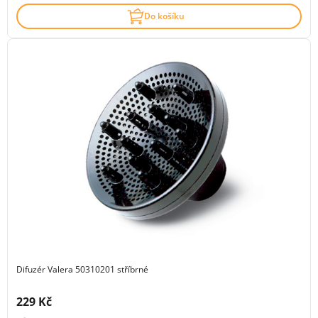
Do košíku
Difuzér Valera 50310201 stříbrné
Cena s DPH:
229 Kč