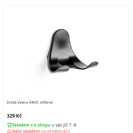
Držák Valera 040/C stříbrné
Cena s DPH:
329 Kč
Skladem v e-shopu
u vás již 7. 8.
Není skladem
na
prodejnách