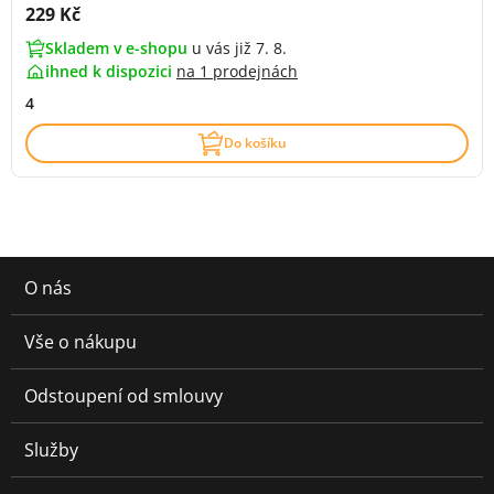
Cena s DPH:
229 Kč
Skladem v e-shopu
u vás již 7. 8.
ihned k dispozici
na
1 prodejnách
4
Do košíku
O nás
Vše o nákupu
Odstoupení od smlouvy
Služby