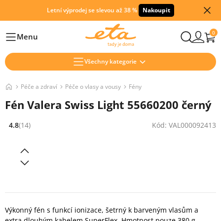
Letní výprodej se slevou až 38 %
Nakoupit
0
Menu
Hlavní
Všechny kategorie
Péče a zdraví
Péče o vlasy a vousy
Fény
Fén Valera Swiss Light 55660200 černý
4.8
(14)
Kód: VAL000092413
Hodnocení: 4.8 z 5 (14 recenzí)
Výkonný fén s funkcí ionizace, šetrný k barveným vlasům a
extra dlouhým kabelem SuperFlex. Hmotnost pouze 380 g