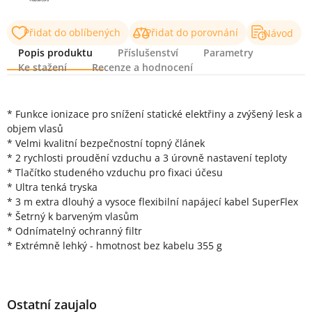
Přidat do oblíbených
Přidat do porovnání
Návod
Popis produktu
Příslušenství
Parametry
Ke stažení
Recenze a hodnocení
Popis produktu
* Funkce ionizace pro snížení statické elektřiny a zvýšený lesk a
objem vlasů
* Velmi kvalitní bezpečnostní topný článek
* 2 rychlosti proudění vzduchu a 3 úrovně nastavení teploty
* Tlačítko studeného vzduchu pro fixaci účesu
* Ultra tenká tryska
* 3 m extra dlouhý a vysoce flexibilní napájecí kabel SuperFlex
* Šetrný k barveným vlasům
* Odnímatelný ochranný filtr
* Extrémně lehký - hmotnost bez kabelu 355 g
Ostatní zaujalo