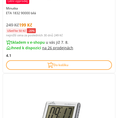
Letní výprodej
Minutka
ETA 1832 90000 bílá
Původní cena s DPH:
Cena s DPH:
249 Kč
199 Kč
Ušetříte 50 Kč
-20%
nejnižší cena za posledních 30 dnů
249 Kč
Skladem v e-shopu
u vás již 7. 8.
ihned k dispozici
na
26 prodejnách
4.1
Do košíku