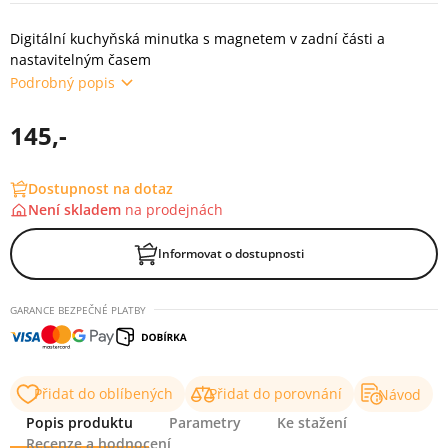
Digitální kuchyňská minutka s magnetem v zadní části a
nastavitelným časem
Podrobný popis
145,-
Dostupnost na dotaz
Není skladem
na
prodejnách
Informovat o dostupnosti
GARANCE BEZPEČNÉ PLATBY
Přidat do oblíbených
Přidat do porovnání
Návod
Popis produktu
Parametry
Ke stažení
Recenze a hodnocení