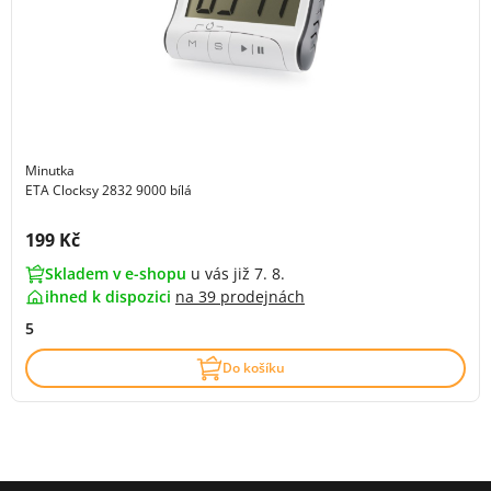
Minutka
ETA Clocksy 2832 9000 bílá
Cena s DPH:
199 Kč
Skladem v e-shopu
u vás již 7. 8.
ihned k dispozici
na
39 prodejnách
5
Do košíku