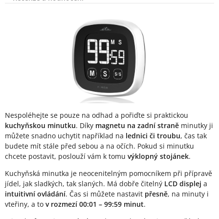
Popis produktu
Nespoléhejte se pouze na odhad a pořiďte si praktickou
kuchyňskou minutku
. Díky
magnetu na zadní straně
minutky ji
můžete snadno uchytit například na
lednici či troubu
, čas tak
budete mít stále před sebou a na očích. Pokud si minutku
chcete postavit, poslouží vám k tomu
výklopný stojánek
.
Kuchyňská minutka je neocenitelným pomocníkem při přípravě
jídel, jak sladkých, tak slaných. Má dobře čitelný
LCD displej
a
intuitivní ovládání
. Čas si můžete nastavit
přesně
, na minuty i
vteřiny, a to
v rozmezí 00:01 – 99:59 minut
.