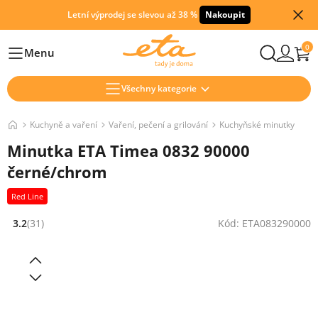
Letní výprodej se slevou až 38 %
Nakoupit
0
Menu
Hlavní
Všechny kategorie
Kuchyně a vaření
Vaření, pečení a grilování
Kuchyňské minutky
Minutka ETA Timea 0832 90000
černé/chrom
Red Line
3.2
(31)
Kód: ETA083290000
Hodnocení: 3.2 z 5 (31 recenzí)