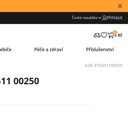
Přihlásit
Česká republika
0
0 Kč
ebiče
Péče a zdraví
Příslušenství
Kód: ETA351100250
11 00250