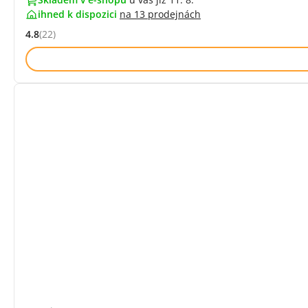
ihned k dispozici
na
13 prodejnách
4.8
(22)
Hodnocení: 4.8 z 5 (22 recenzí)