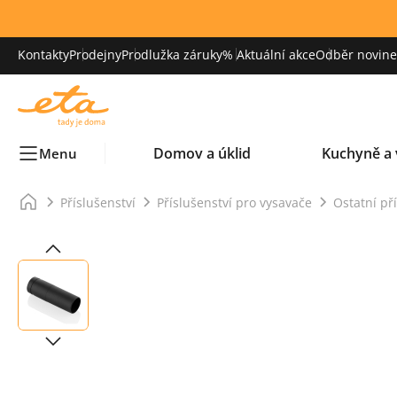
Kontakty
Prodejny
Prodlužka záruky
% Aktuální akce
Odběr novinek
Domov a úklid
Kuchyně a 
Menu
Příslušenství
Příslušenství pro vysavače
Ostatní př