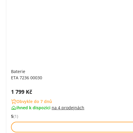
Baterie
ETA 7236 00030
Cena s DPH:
1 799 Kč
Obvykle do 7 dnů
ihned k dispozici
na
4 prodejnách
5
(1)
Hodnocení: 5 z 5 (1 recenzí)