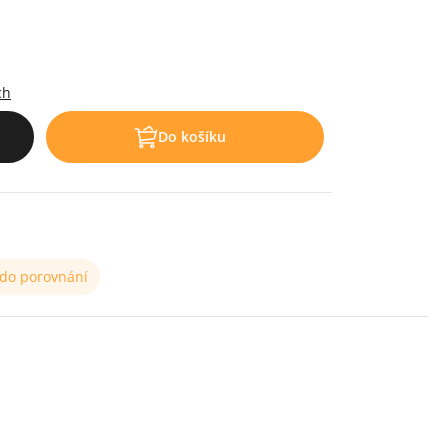
ch
Do košíku
 do porovnání