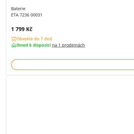
Baterie
ETA 7236 00031
Cena s DPH:
1 799 Kč
Obvykle do 7 dnů
ihned k dispozici
na
1 prodejnách