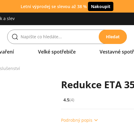
Letní výprodej se slevou až 38 %
Nakoupit
 a slev
Hledat
vaření
Velké spotřebiče
Vestavné spotř
íslušenství
Redukce ETA 35
4.5
(4)
Hodnocení: 4.5 z 5 (4 recenzí)
Podrobný popis