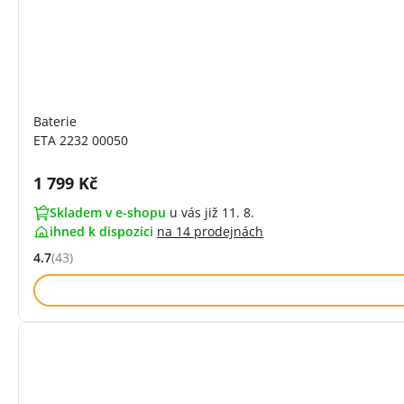
Baterie
ETA 2232 00050
Cena s DPH:
1 799 Kč
Skladem v e-shopu
u vás již 11. 8.
ihned k dispozici
na
14 prodejnách
4.7
(43)
Hodnocení: 4.7 z 5 (43 recenzí)