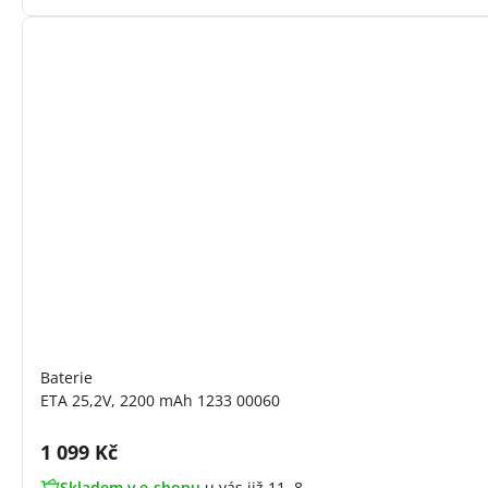
Baterie
ETA 25,2V, 2200 mAh 1233 00060
Cena s DPH:
1 099 Kč
Skladem v e-shopu
u vás již 11. 8.