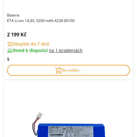
Baterie
ETA Li-ion 14,4V, 5200 mAh 4228 00100
Cena s DPH:
2 199 Kč
Obvykle do 7 dnů
ihned k dispozici
na
1 prodejnách
5
Do košíku