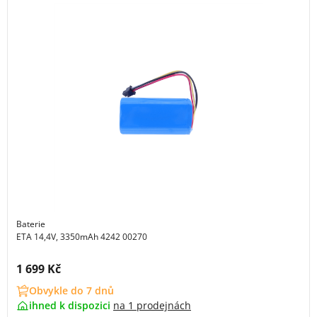
Baterie
ETA 14,4V, 3350mAh 4242 00270
Cena s DPH:
1 699 Kč
Obvykle do 7 dnů
ihned k dispozici
na
1 prodejnách