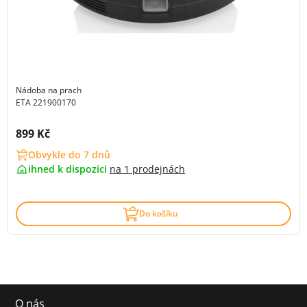
Nádoba na prach
ETA 221900170
Cena s DPH:
899 Kč
Obvykle do 7 dnů
ihned k dispozici
na
1 prodejnách
Do košíku
O nás