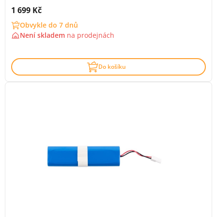
Cena s DPH:
1 699 Kč
Obvykle do 7 dnů
Není skladem
na
prodejnách
Do košíku