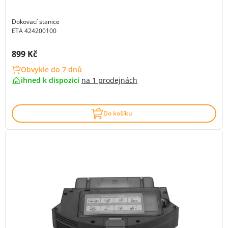
Dokovací stanice
ETA 424200100
Cena s DPH:
899 Kč
Obvykle do 7 dnů
ihned k dispozici
na
1 prodejnách
Do košíku