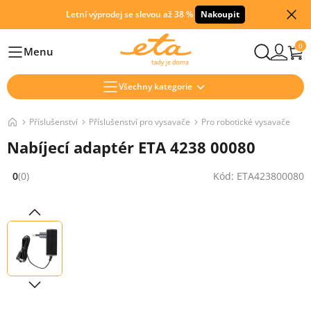
Letní výprodej se slevou až 38 %
Nakoupit
0
Menu
Hlavní
Všechny kategorie
Příslušenství
Příslušenství pro vysavače
Pro robotické vysavače
Nabíjecí adaptér ETA 4238 00080
0
(0)
Kód: ETA423800080
Hodnocení: 0 z 5 (0 recenzí)