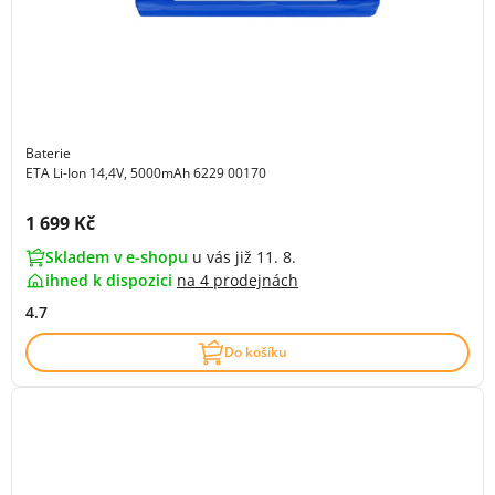
Baterie
ETA Li-Ion 14,4V, 5000mAh 6229 00170
Cena s DPH:
1 699 Kč
Skladem v e-shopu
u vás již 11. 8.
ihned k dispozici
na
4 prodejnách
4.7
Do košíku