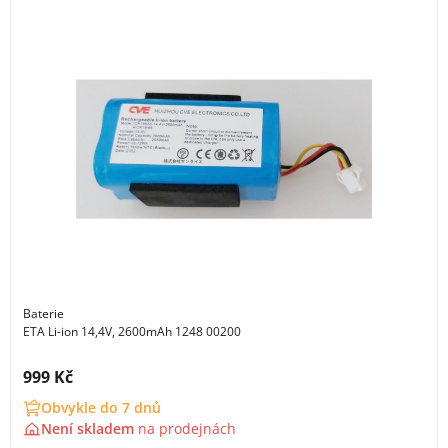
Baterie
ETA Li-ion 14,4V, 2600mAh 1248 00200
Cena s DPH:
999 Kč
Obvykle do 7 dnů
Není skladem
na
prodejnách