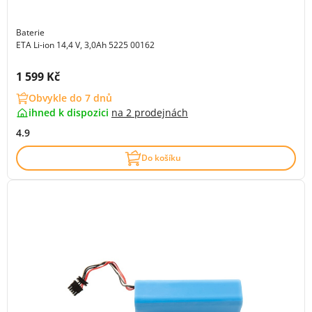
Baterie
ETA Li-ion 14,4 V, 3,0Ah 5225 00162
Cena s DPH:
1 599 Kč
Obvykle do 7 dnů
ihned k dispozici
na
2 prodejnách
4.9
Do košíku