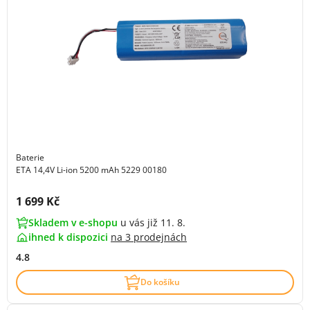
Baterie
ETA 14,4V Li-ion 5200 mAh 5229 00180
Cena s DPH:
1 699 Kč
Skladem v e-shopu
u vás již 11. 8.
ihned k dispozici
na
3 prodejnách
4.8
Do košíku