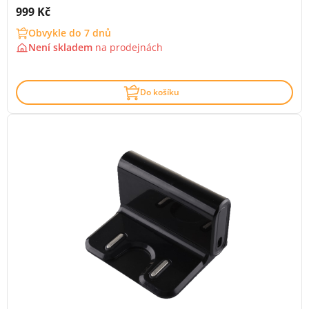
Cena s DPH:
999 Kč
Obvykle do 7 dnů
Není skladem
na
prodejnách
Do košíku