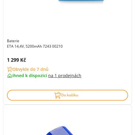
Baterie
ETA 14,4V, 5200mAh 7243 00210
Cena s DPH:
1 299 Kč
Obvykle do 7 dnů
ihned k dispozici
na
1 prodejnách
Do košíku