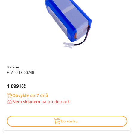
Baterie
ETA 2218 00240
Cena s DPH:
1 099 Kč
Obvykle do 7 dnů
Není skladem
na
prodejnách
Do košíku