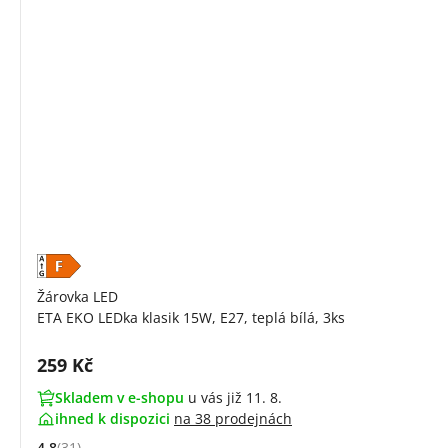
Žárovka LED
ETA EKO LEDka klasik 15W, E27, teplá bílá, 3ks
Cena s DPH:
259 Kč
Skladem v e-shopu
u vás již 11. 8.
ihned k dispozici
na
38 prodejnách
4.8
(31)