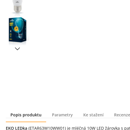
Popis produktu
Parametry
Ke stažení
Recenze
Popis produktu
EKO LEDka
(ETAR63W10WW01) je mléčná 10W LED žárovka s paticí E