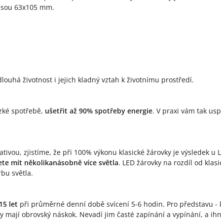
 jsou 63x105 mm.
louhá životnost i jejich kladný vztah k životnímu prostředí.
ízké spotřebě,
ušetřit až 90% spotřeby energie
. V praxi vám tak us
tivou, zjistíme, že při 100% výkonu klasické žárovky je výsledek u 
te mít několikanásobně více světla
. LED žárovky na rozdíl od kla
rbu světla.
15 let
při průměrné denní době svícení 5-6 hodin. Pro představu - k
ky mají obrovský náskok. Nevadí jim časté zapínání a vypínání, a i