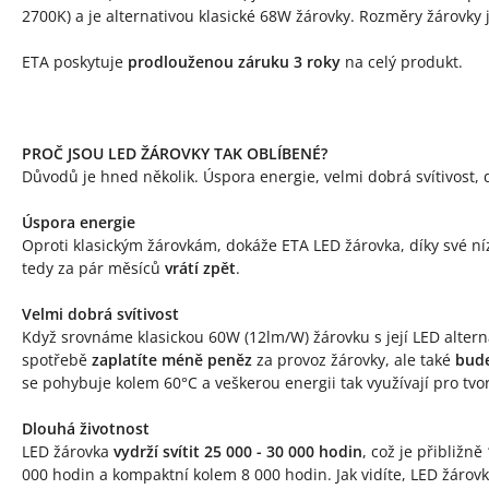
2700K) a je alternativou klasické 68W žárovky. Rozměry žárovky
ETA poskytuje
prodlouženou záruku 3 roky
na celý produkt.
PROČ JSOU LED ŽÁROVKY TAK OBLÍBENÉ?
Důvodů je hned několik. Úspora energie, velmi dobrá svítivost, d
Úspora energie
Oproti klasickým žárovkám, dokáže ETA LED žárovka, díky své n
tedy za pár měsíců
vrátí zpět
.
Velmi dobrá svítivost
Když srovnáme klasickou 60W (12lm/W) žárovku s její LED alterna
spotřebě
zaplatíte méně peněz
za provoz žárovky, ale také
bude
se pohybuje kolem 60°C a veškerou energii tak využívají pro tvo
Dlouhá životnost
LED žárovka
vydrží svítit 25 000 - 30 000 hodin
, což je přibližně
000 hodin a kompaktní kolem 8 000 hodin. Jak vidíte, LED žárov