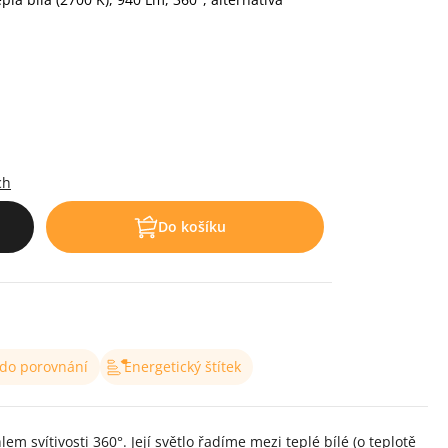
.
ch
Do košíku
 do porovnání
Energetický štítek
svítivosti 360°. Její světlo řadíme mezi teplé bílé (o teplotě