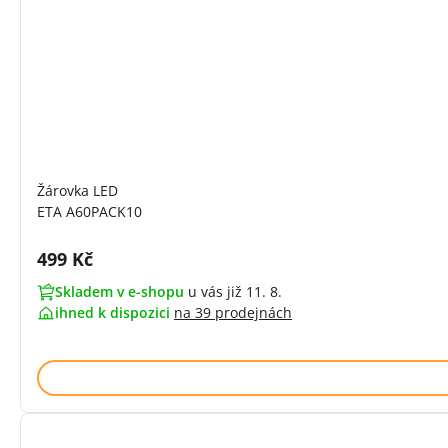
Žárovka LED
ETA A60PACK10
Cena s DPH:
499 Kč
Skladem v e-shopu
u vás již 11. 8.
ihned k dispozici
na
39 prodejnách