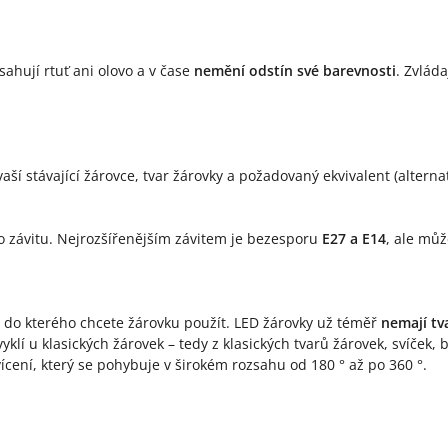
sahují rtuť ani olovo a v čase
nemění odstín své barevnosti
. Zvlád
á vaší stávající žárovce, tvar žárovky a požadovaný ekvivalent (alte
o závitu. Nejrozšířenějším závitem je bezesporu
E27 a E14
, ale můž
í, do kterého chcete žárovku použít. LED žárovky už téměř
nemají tv
yklí u klasických žárovek – tedy z klasických tvarů žárovek, svíček, 
ícení, který se pohybuje v širokém rozsahu od 180 ° až po 360 °.