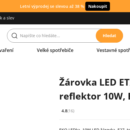
Letní výprodej se slevou až 38 %
Nakoupit
 a slev
Hledat
vaření
Velké spotřebiče
Vestavné spotř
Žárovka LED E
reflektor 10W, E
4.8
(16)
Hodnocení: 4.8 z 5 (16 recenzí)
EKO LEDka, 10W LED žárovka, E27, tep