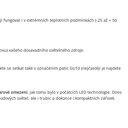
ají fungovat i v extrémních teplotních podmínkách (-25 až + 50
rnativu) vašeho dosavadního světelného zdroje.
ete se setkat také s označením patic GU10 (nejčastěji je najdete
arové omezení
, jak tomu bylo v počátcích LED technologie. Dnes
bodových světel, ale i trubic a dokonce i kompaktních zářivek.