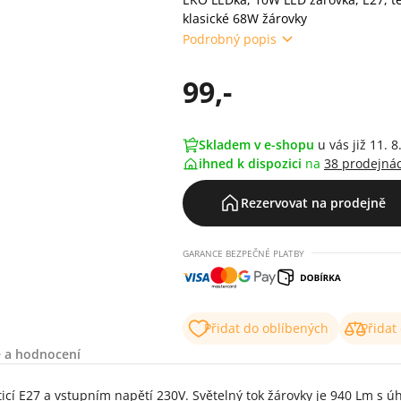
klasické 68W žárovky
Podrobný popis
99,-
Skladem v e-shopu
u vás již 11. 8
ihned k dispozici
na
38 prodejná
Rezervovat na prodejně
GARANCE BEZPEČNÉ PLATBY
Přidat do oblíbených
Přidat
 a hodnocení
27 a vstupním napětí 230V. Světelný tok žárovky je 940 Lm s úhlem 