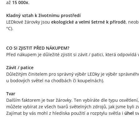
až
15 000x
.
Kladný vztah k životnímu prostředí
LEDkové žárovky jsou
ekologické a velmi šetrné k přírodě
, neob
°C).
CO SI ZJISTIT PŘED NÁKUPEM?
Před nákupem je důležité zjistit si závit / patici, která odpovíd
Závit / patice
Důležitým činitelem pro správný výběr LEDky je výběr správnéh
u bodových světel na chodbách či koupelnách).
Tvar
Dalším faktorem je tvar žárovky. Ten vybíráte dle typu osvětlen
můžete vybírat ze všech tvarů světelných zdrojů, jak jsme byli zv
Zajímat by vás mohl z hlediska použití a rozptylu světla i
úhel
sv