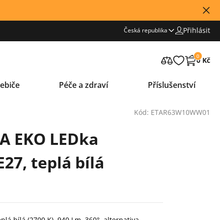
Přihlásit
Česká republika
0
0 Kč
ebiče
Péče a zdraví
Příslušenství
Kód: ETAR63W10WW01
TA EKO LEDka
27, teplá bílá
lá bílá (2700 K), 940 Lm, 360°, alternativa