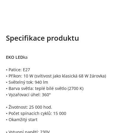
Specifikace produktu
EKO LED
ka
• Patice: E27
• Příkon: 10 W (svítivost jako klasická 68 W žárovka)
• Světelný tok: 940 lm
• Barva světla: teplé bílé světlo (2700 K)
• Vyzařovací úhel: 360°
• Životnost: 25 000 hod.
• Počet spínacích cyklů: 15 000
• Okamžitý start
• Vstupní napětí: 230V