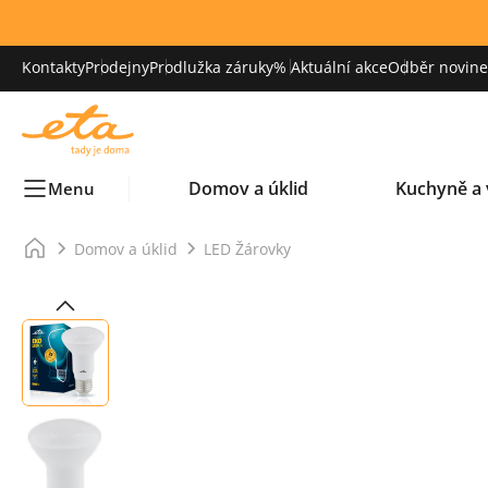
Kontakty
Prodejny
Prodlužka záruky
% Aktuální akce
Odběr novinek
Domov a úklid
Kuchyně a 
Menu
Domov a úklid
LED Žárovky