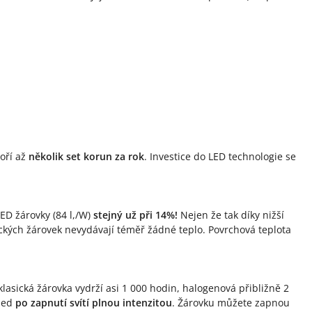
poří až
několik set korun za rok
. Investice do LED technologie se
LED žárovky (84 l,/W)
stejný už při 14%!
Nejen že tak díky nižší
sických žárovek nevydávají téměř žádné teplo. Povrchová teplota
lasická žárovka vydrží asi 1 000 hodin, halogenová přibližně 2
hned
po zapnutí svítí plnou intenzitou
. Žárovku můžete zapnou