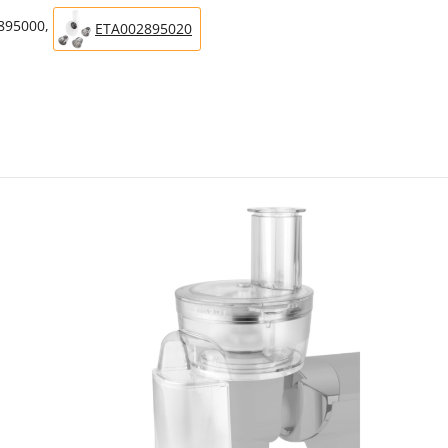
2895000,
ETA002895020