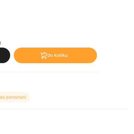
h
Do košíku
 do porovnání