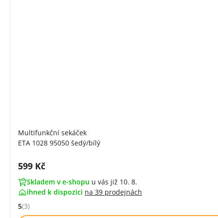
Multifunkční sekáček
ETA 1028 95050 šedý/bílý
Cena s DPH:
599 Kč
Skladem v e-shopu
u vás již 10. 8.
ihned k dispozici
na
39 prodejnách
5
(3)
Hodnocení: 5 z 5 (3 recenzí)