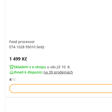
Food processor
ETA 1028 95010 šedý
Cena s DPH:
1 499 Kč
Skladem v e-shopu
u vás již 10. 8.
ihned k dispozici
na
39 prodejnách
4
(1)
Hodnocení: 4 z 5 (1 recenzí)