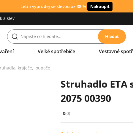
Letní výprodej se slevou až 38 %
Nakoupit
 a slev
Hledat
vaření
Velké spotřebiče
Vestavné spotř
ruhadla, kráječe, loupače
Struhadlo ETA 
2075 00390
0
(0)
Hodnocení: 0 z 5 (0 recenzí)