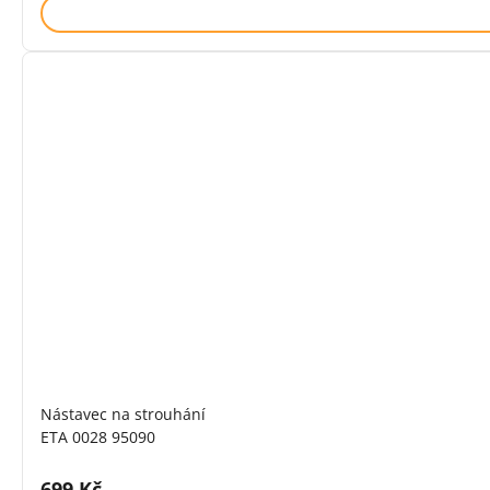
Nástavec na strouhání
ETA 0028 95090
Cena s DPH:
699 Kč