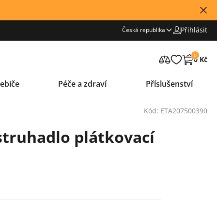
Přihlásit
Česká republika
0
0 Kč
ebiče
Péče a zdraví
Příslušenství
Kód: ETA207500390
struhadlo plátkovací