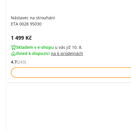
Nástavec na strouhání
ETA 0028 95030
Cena s DPH:
1 499 Kč
Skladem v e-shopu
u vás již 10. 8.
ihned k dispozici
na
6 prodejnách
4.7
(243)
Hodnocení: 4.7 z 5 (243 recenzí)