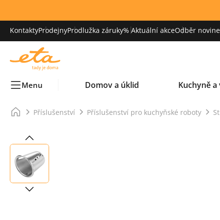
Kontakty
Prodejny
Prodlužka záruky
% Aktuální akce
Odběr novinek
Domov a úklid
Kuchyně a 
Menu
Příslušenství
Příslušenství pro kuchyňské roboty
St