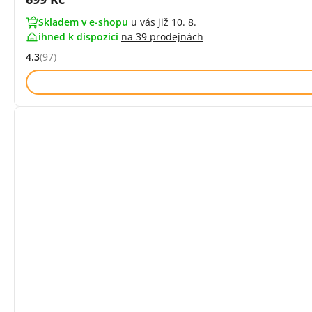
Skladem v e-shopu
u vás již 10. 8.
ihned k dispozici
na
39 prodejnách
4.3
(97)
Hodnocení: 4.3 z 5 (97 recenzí)