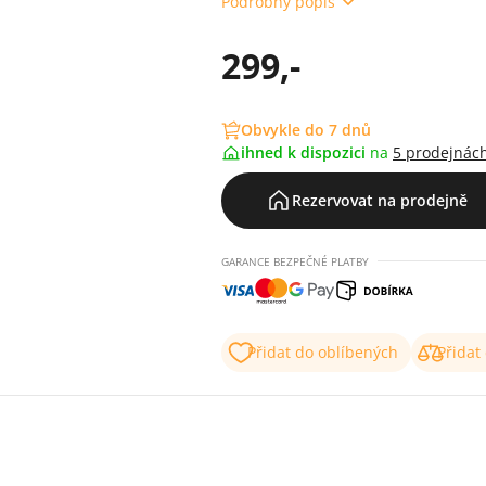
Podrobný popis
299,-
Obvykle do 7 dnů
ihned k dispozici
na
5 prodejnác
Rezervovat na prodejně
GARANCE BEZPEČNÉ PLATBY
Přidat do oblíbených
Přidat