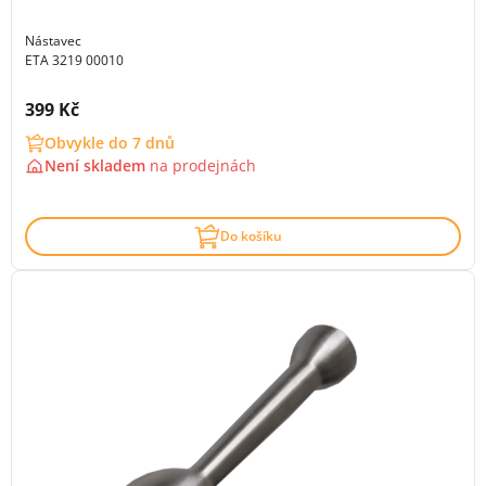
Nástavec
ETA 3219 00010
Cena s DPH:
399 Kč
Obvykle do 7 dnů
Není skladem
na
prodejnách
Do košíku