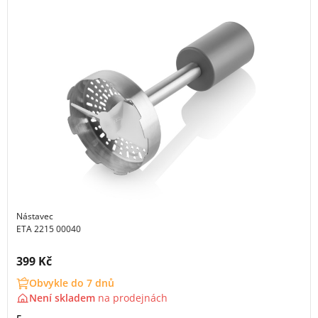
Nástavec
ETA 2215 00040
Cena s DPH:
399 Kč
Obvykle do 7 dnů
Není skladem
na
prodejnách