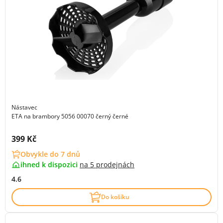
Nástavec
ETA na brambory 5056 00070 černý černé
Cena s DPH:
399 Kč
Obvykle do 7 dnů
ihned k dispozici
na
5 prodejnách
4.6
Do košíku