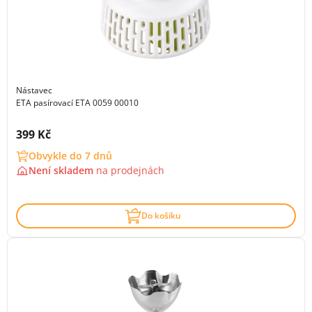
Nástavec
ETA pasírovací ETA 0059 00010
Cena s DPH:
399 Kč
Obvykle do 7 dnů
Není skladem
na
prodejnách
Do košíku