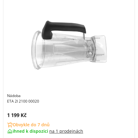
Nádoba
ETA 2l 2100 00020
Cena s DPH:
1 199 Kč
Obvykle do 7 dnů
ihned k dispozici
na
1 prodejnách