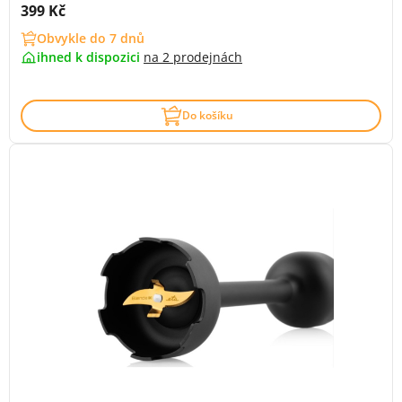
Cena s DPH:
399 Kč
Obvykle do 7 dnů
ihned k dispozici
na
2 prodejnách
Do košíku