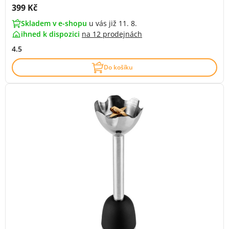
Cena s DPH:
399 Kč
Skladem v e-shopu
u vás již 11. 8.
ihned k dispozici
na
12 prodejnách
4.5
Do košíku