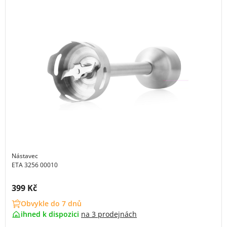
Nástavec
ETA 3256 00010
Cena s DPH:
399 Kč
Obvykle do 7 dnů
ihned k dispozici
na
3 prodejnách