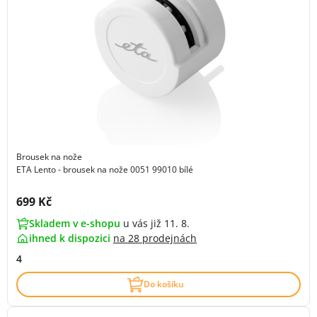
Brousek na nože
ETA Lento - brousek na nože 0051 99010 bílé
Cena s DPH:
699 Kč
Skladem v e-shopu
u vás již 11. 8.
ihned k dispozici
na
28 prodejnách
4
Do košíku