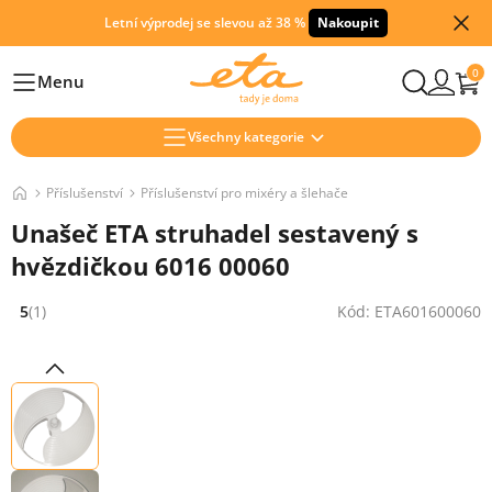
Letní výprodej se slevou až 38 %
Nakoupit
0
Menu
Hlavní
Všechny kategorie
Příslušenství
Příslušenství pro mixéry a šlehače
Unašeč ETA struhadel sestavený s
hvězdičkou 6016 00060
5
(1)
Kód: ETA601600060
Hodnocení: 5 z 5 (1 recenzí)