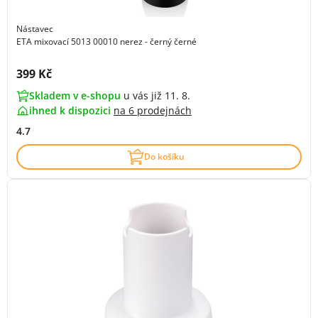
Nástavec
ETA mixovací 5013 00010 nerez - černý černé
Cena s DPH:
399 Kč
Skladem v e-shopu
u vás již 11. 8.
ihned k dispozici
na
6 prodejnách
4.7
Do košíku