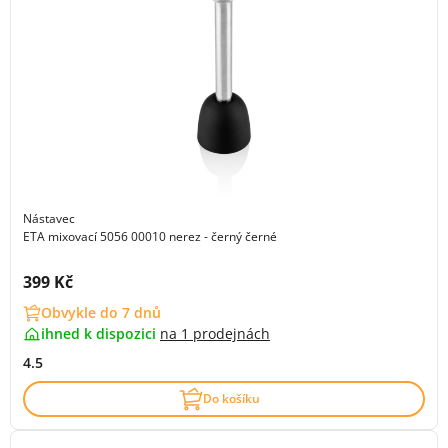
Nástavec
ETA mixovací 5056 00010 nerez - černý černé
Cena s DPH:
399 Kč
Obvykle do 7 dnů
ihned k dispozici
na
1 prodejnách
4.5
Do košíku