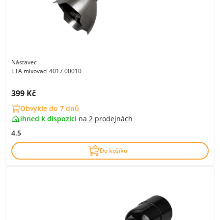
Nástavec
ETA mixovací 4017 00010
Cena s DPH:
399 Kč
Obvykle do 7 dnů
ihned k dispozici
na
2 prodejnách
4.5
Do košíku