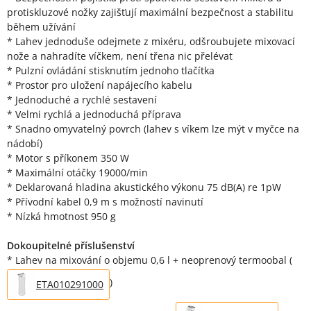
protiskluzové nožky zajišťují maximální bezpečnost a stabilitu
během užívání
* Lahev jednoduše odejmete z mixéru, odšroubujete mixovací
nože a nahradíte víčkem, není třena nic přelévat
* Pulzní ovládání stisknutím jednoho tlačítka
* Prostor pro uložení napájecího kabelu
* Jednoduché a rychlé sestavení
* Velmi rychlá a jednoduchá příprava
* Snadno omyvatelný povrch (lahev s víkem lze mýt v myčce na
nádobí)
* Motor s příkonem 350 W
* Maximální otáčky 19000/min
* Deklarovaná hladina akustického výkonu 75 dB(A) re 1pW
* Přívodní kabel 0,9 m s možností navinutí
* Nízká hmotnost 950 g
Dokoupitelné příslušenství
* Lahev na mixování o objemu 0,6 l + neoprenový termoobal (
)
ETA010291000