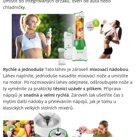
umístit do integrovaných držáků, dveří od auta nebo
chladničky.
Rychle a jednoduše
Tato láhev je zároveň
mixovací nádobou
.
Láhev naplníte, jednoduše nasadíte mixovací nože a umístíte
na motor. Po rozmixování lahev odejmete, odšroubujete nože a
ty vyměníte za praktický
těsnící uzávěr s pítkem
. Příprava
nápojů je
snadná a velmi rychlá
. Zároveň tak ušetříte čas s
mytím další nádoby a přeléváním nápojů, jak je tomu u
klasických velkých stolních mixérů.