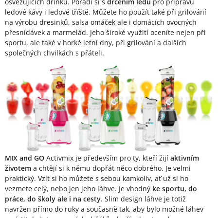
osvěžujících drinků. Poradí si s
drcením ledu
pro přípravu
ledové kávy i ledové tříště. Můžete ho použít také při grilování
na výrobu dresinků, salsa omáček ale i domácích ovocných
přesnídávek a marmelád. Jeho široké využití oceníte nejen při
sportu, ale také v horké letní dny, při grilování a dalších
společných chvilkách s přáteli.
MIX and GO
Activmix je především pro ty, kteří žijí
aktivním
životem
a chtějí si k němu dopřát něco dobrého. Je velmi
praktický. Vzít si ho můžete s sebou kamkoliv, ať už si ho
vezmete celý, nebo jen jeho láhve. Je vhodný
ke sportu, do
práce, do školy ale i na cesty
. Slim design láhve je totiž
navržen přímo do ruky a současně tak, aby bylo možné láhev