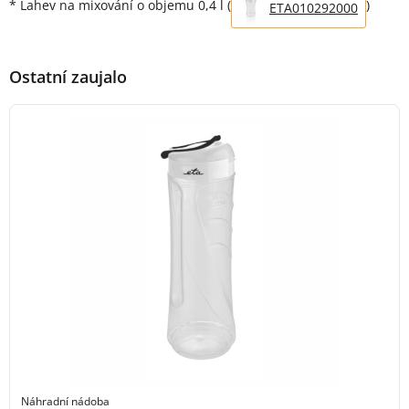
* Lahev na mixování o objemu 0,4 l (
)
ETA010292000
Ostatní zaujalo
Náhradní nádoba