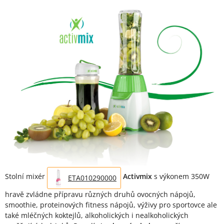
Popis produktu
Stolní mixér
Activmix
s výkonem 350W
ETA010290000
hravě zvládne přípravu různých druhů ovocných nápojů,
smoothie, proteinových fitness nápojů, výživy pro sportovce ale
také mléčných koktejlů, alkoholických i nealkoholických