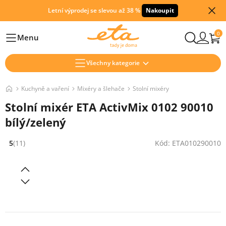
Letní výprodej se slevou až 38 %
Nakoupit
0
Menu
Hlavní
Všechny kategorie
Kuchyně a vaření
Mixéry a šlehače
Stolní mixéry
Stolní mixér ETA ActivMix 0102 90010
bílý/zelený
5
(11)
Kód: ETA010290010
Hodnocení: 5 z 5 (11 recenzí)