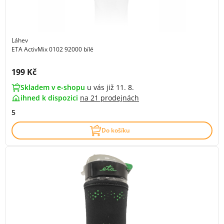
Láhev
ETA ActivMix 0102 92000 bílé
Cena s DPH:
199 Kč
Skladem v e-shopu
u vás již 11. 8.
ihned k dispozici
na
21 prodejnách
5
Do košíku