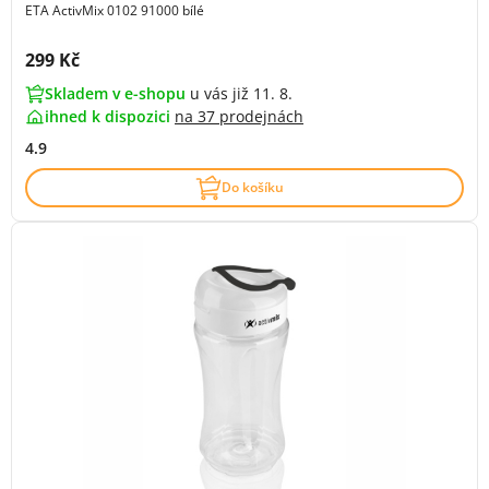
ETA ActivMix 0102 91000 bílé
Cena s DPH:
299 Kč
Skladem v e-shopu
u vás již 11. 8.
ihned k dispozici
na
37 prodejnách
4.9
Do košíku