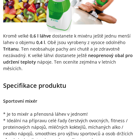
Kromě velké
0,6 l láhve
dostanete k mixéru ještě jednu menší
lahev o objemu
0,4 l
. Obě jsou vyrobeny z vysoce odolného
Tritanu
. Ten neobsahuje pachy ani chutě a je zdravotně
nezávadný. K velké láhvi dostanete ještě
neoprenový obal pro
udržení teploty
nápoje. Ten oceníte zejména v letních
měsících.
Specifikace produktu
Sportovní mixér
* Je to mixér a přenosná láhev v jednom!
* Ideální na přípravu celé řady čerstvých ovocných, fitness /
proteinových nápojů, mléčných koktejlů, míchaných alko /
nealko nápojů, smoothies pro výživu sportovců a osob držících