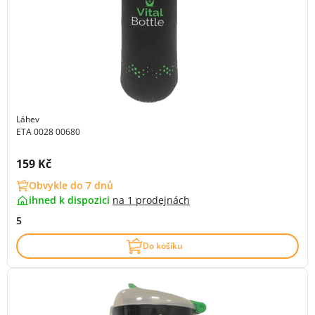
Láhev
ETA 0028 00680
Cena s DPH:
159 Kč
Obvykle do 7 dnů
ihned k dispozici
na
1 prodejnách
5
Do košíku