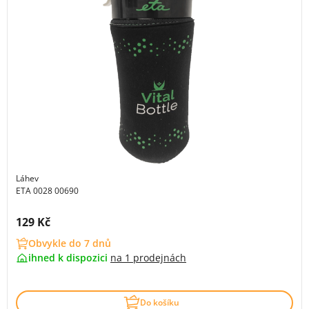
Láhev
ETA 0028 00690
Cena s DPH:
129 Kč
Obvykle do 7 dnů
ihned k dispozici
na
1 prodejnách
Do košíku