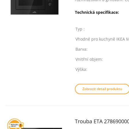
Technická specifikace:
Typ :
Vhodné pro kuchyně IKEA 
Barva:
Vnitřní objem:
Výška:
Zobrazit detail produktu
Trouba ETA 278690000