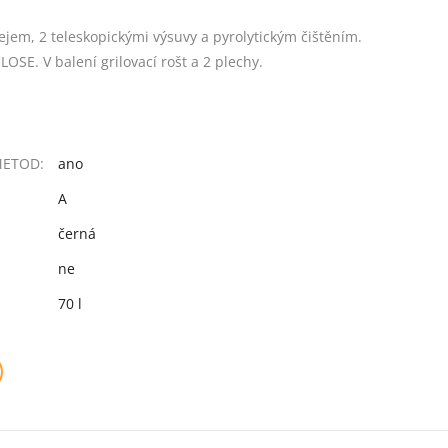
] 29)
ejem, 2 teleskopickými výsuvy a pyrolytickým čištěním.
SE. V balení grilovací rošt a 2 plechy.
METOD:
ano
A
černá
ne
70 l