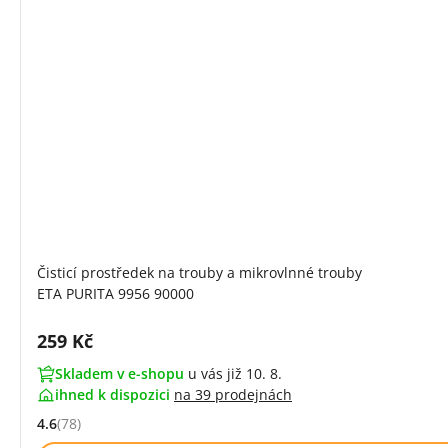
Čisticí prostředek na trouby a mikrovlnné trouby
ETA PURITA 9956 90000
Cena s DPH:
259 Kč
Skladem v e-shopu
u vás již 10. 8.
ihned k dispozici
na
39 prodejnách
4.6
(78)
Hodnocení: 4.6 z 5 (78 recenzí)