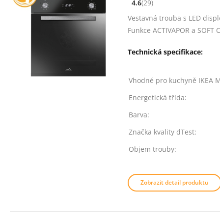
4.6
(29)
[common_new:review_aria]
([common_new:rating_count
4.6
z 5
Vestavná trouba s LED displ
Funkce ACTIVAPOR a SOFT CLO
Technická specifikace:
Vhodné pro kuchyně IKEA 
Energetická třída:
Barva:
Značka kvality dTest:
Objem trouby:
Zobrazit detail produktu