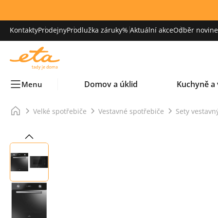
Kontakty
Prodejny
Prodlužka záruky
% Aktuální akce
Odběr novinek
Domov a úklid
Kuchyně a 
Menu
Velké spotřebiče
Vestavné spotřebiče
Sety vestavn