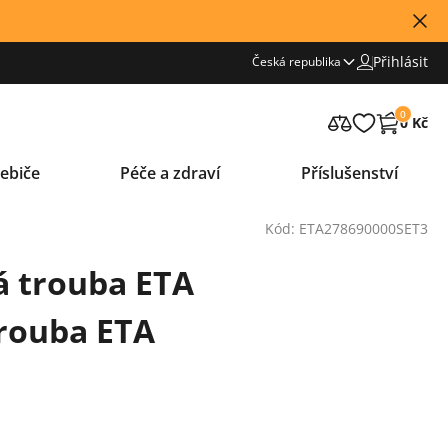
Přihlásit
Česká republika
0
0 Kč
ebiče
Péče a zdraví
Příslušenství
Kód: ETA278690000SET3
á trouba ETA
Trouba ETA