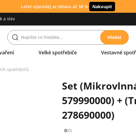
Letní výprodej se slevou až 38 %
Nakoupit
 a slev
Hledat
vaření
Velké spotřebiče
Vestavné spotř
ých spotřebičů
Set (Mikrovlnn
579990000) + (
278690000)
0
(0)
Hodnocení: 0 z 5 (0 recenzí)