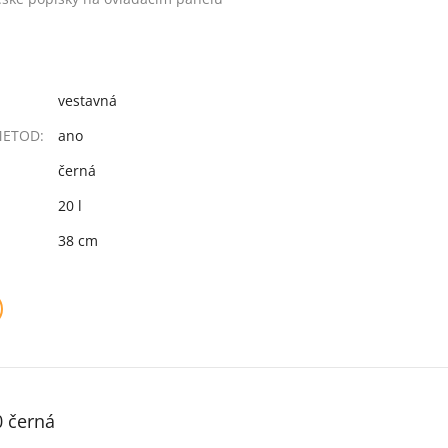
vestavná
METOD:
ano
černá
20 l
38 cm
 černá