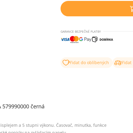
GARANCE BEZPEČNÉ PLATBY
Přidat do oblíbených
Přidat
A 579990000 černá
] 11)
isplejem a 5 stupni výkonu. Časovač, minutka, funkce
České popisky na ovládacím panelu