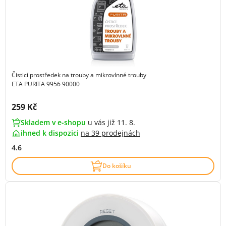
Čisticí prostředek na trouby a mikrovlnné trouby
ETA PURITA 9956 90000
Cena s DPH:
259 Kč
Skladem v e-shopu
u vás již 11. 8.
ihned k dispozici
na
39 prodejnách
4.6
Do košíku