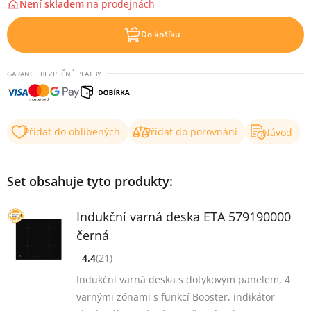
Není skladem
na
prodejnách
Do košíku
GARANCE BEZPEČNÉ PLATBY
Přidat do oblíbených
Přidat do porovnání
Návod
Set obsahuje tyto produkty:
Indukční varná deska ETA 579190000
černá
4.4
(21)
[common_new:review_aria]
([common_new:rating_count] 21)
4.4
z 5
Indukční varná deska s dotykovým panelem, 4
varnými zónami s funkcí Booster, indikátor