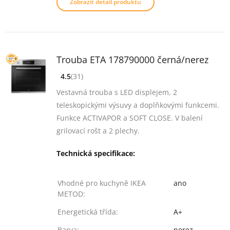
Zobrazit detail produktu
Trouba ETA 178790000 černá/nerez
4.5
(31)
[common_new:review_aria]
([common_new:rating_count] 31)
4.5
z 5
Vestavná trouba s LED displejem, 2
teleskopickými výsuvy a doplňkovými funkcemi.
Funkce ACTIVAPOR a SOFT CLOSE. V balení
grilovací rošt a 2 plechy.
Technická specifikace:
Vhodné pro kuchyně IKEA
ano
METOD:
Energetická třída:
A+
Barva:
nerez,