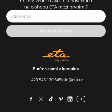
Chcete vědět o akcích a novinkách
na e-shopu ETA mezi prvními?
Váš e-mail
Odebírat novinky
Buďte s námi v kontaktu
+420 545 120 545
info@eta.cz