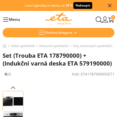
Letní výprodej se slevou až 38 %
Nakoupit
0
Menu
Hlavní
Všechny kategorie
Velké spotřebiče
Vestavné spotřebiče
Sety vestavných spotřebičů
Set (Trouba ETA 178790000) +
(Indukční varná deska ETA 579190000)
0
(0)
Kód: ETA178790000SET1
Hodnocení: 0 z 5 (0 recenzí)