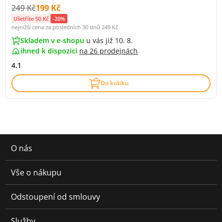
Původní cena s DPH:
Cena s DPH:
249 Kč
199 Kč
Ušetříte 50 Kč
-20%
nejnižší cena za posledních 30 dnů
249 Kč
Skladem v e-shopu
u vás již 10. 8.
ihned k dispozici
na
26 prodejnách
4.1
Do košíku
O nás
Vše o nákupu
Odstoupení od smlouvy
Služby