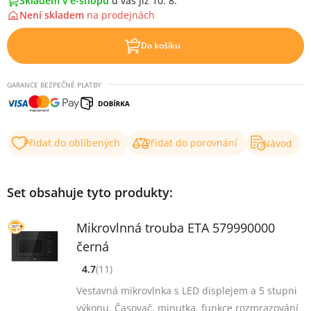
Skladem v e-shopu
u vás již 10. 8.
Není skladem
na
prodejnách
Do košíku
GARANCE BEZPEČNÉ PLATBY
Přidat do oblíbených
Přidat do porovnání
Návod
Set obsahuje tyto produkty:
Mikrovlnná trouba ETA 579990000
černá
4.7
(11)
[common_new:review_aria]
([common_new:rating_count] 11)
4.7
z 5
Vestavná mikrovlnka s LED displejem a 5 stupni
výkonu. Časovač, minutka, funkce rozmrazování