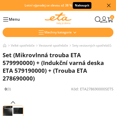
Letní výprodej se slevou až 38 %
Nakoupit
0
Menu
Hlavní
Všechny kategorie
Velké spotřebiče
Vestavné spotřebiče
Sety vestavných spotřebičů
Set (Mikrovlnná trouba ETA
579990000) + (Indukční varná deska
ETA 579190000) + (Trouba ETA
278690000)
0
(0)
Kód: ETA278690000SET5
Hodnocení: 0 z 5 (0 recenzí)