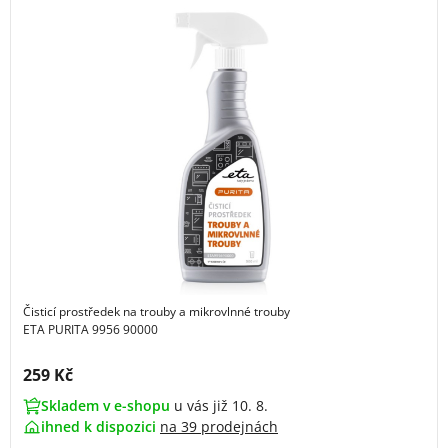
Čisticí prostředek na trouby a mikrovlnné trouby
ETA PURITA 9956 90000
Cena s DPH:
259 Kč
Skladem v e-shopu
u vás již 10. 8.
ihned k dispozici
na
39 prodejnách