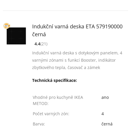
Indukční varná deska ETA 579190000
černá
4.4
(21)
[common_new:review_aria]
([common_new:rating_count] 21)
4.4
z 5
Indukční varná deska s dotykovým panelem, 4
varnými zónami s funkcí Booster, indikátor
zbytkového tepla, časovač a zámek
Technická specifikace:
Vhodné pro kuchyně IKEA
ano
METOD:
Počet varných zón:
4
Barva:
černá