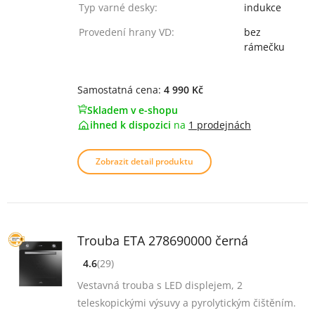
Typ varné desky:
indukce
Provedení hrany VD:
bez
rámečku
Samostatná cena:
4 990 Kč
Skladem v e-shopu
ihned k dispozici
na
1 prodejnách
Zobrazit detail produktu
Trouba ETA 278690000 černá
4.6
(29)
[common_new:review_aria]
([common_new:rating_count] 29)
4.6
z 5
Vestavná trouba s LED displejem, 2
teleskopickými výsuvy a pyrolytickým čištěním.