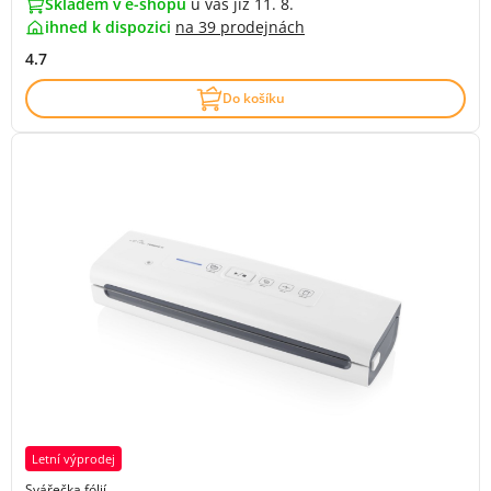
Skladem v e-shopu
u vás již 11. 8.
ihned k dispozici
na
39 prodejnách
4.7
Do košíku
Letní výprodej
Svářečka fólií