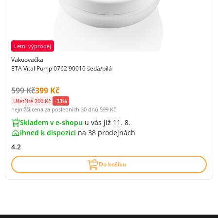
Letní výprodej
Vakuovačka
ETA Vital Pump 0762 90010 šedá/bílá
Původní cena s DPH:
Cena s DPH:
599 Kč
399 Kč
Ušetříte 200 Kč
-33%
nejnižší cena za posledních 30 dnů
599 Kč
Skladem v e-shopu
u vás již 11. 8.
ihned k dispozici
na
38 prodejnách
4.2
Do košíku