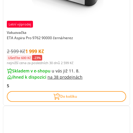
Letní výprodej
Vakuovačka
ETA Aspira Pro 9762 90000 černá/nerez
Původní cena s DPH:
Cena s DPH:
2 599 Kč
1 999 Kč
Ušetříte 600 Kč
-23%
nejnižší cena za posledních 30 dnů
2 599 Kč
Skladem v e-shopu
u vás již 11. 8.
ihned k dispozici
na
38 prodejnách
5
Do košíku