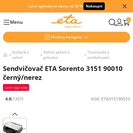
Letní výprodej se slevou až 38 %
Nakoupit
0
Menu
Hlavní
Všechny kategorie
Kuchyně a
Vaření, pečení a
Toustovače a
vaření
grilování
sendvičovače
Sendvičovač ETA Sorento 3151 90010
černý/nerez
Letní výprodej
4.8
(1307)
Kód: ETA315190010
Hodnocení: 4.8 z 5 (1307 recenzí)