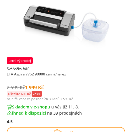
Letní výprodej
Svářečka fólií
ETA Aspira 7762 90000 černá/nerez
Původní cena s DPH:
Cena s DPH:
2 599 Kč
1 999 Kč
Ušetříte 600 Kč
-23%
nejnižší cena za posledních 30 dnů
2 599 Kč
Skladem v e-shopu
u vás již 11. 8.
ihned k dispozici
na
39 prodejnách
4.5