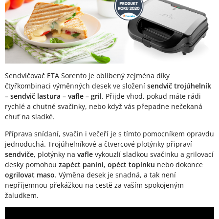
Sendvičovač ETA Sorento je oblíbený zejména díky
čtyřkombinaci výměnných desek ve složení
sendvič trojúhelník
– sendvič lastura – vafle – gril
. Přijde vhod, pokud máte rádi
rychlé a chutné svačinky, nebo když vás přepadne nečekaná
chuť na sladké.
Příprava snídaní, svačin i večeří je s tímto pomocníkem opravdu
jednoduchá. Trojúhelníkové a čtvercové plotýnky připraví
sendviče
, plotýnky na
vafle
vykouzlí sladkou svačinku a grilovací
desky pomohou
zapéct panini
,
opéct topinku
nebo dokonce
ogrilovat maso
. Výměna desek je snadná, a tak není
nepříjemnou překážkou na cestě za vaším spokojeným
žaludkem.