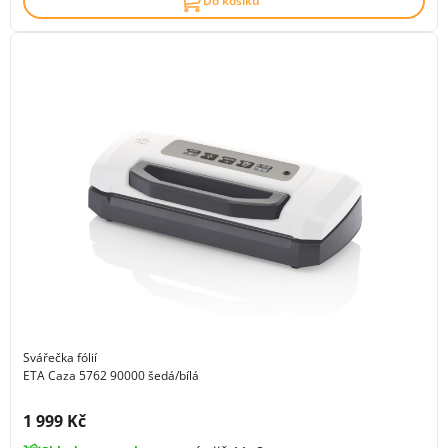
Do košíku
Svářečka fólií
ETA Caza 5762 90000 šedá/bílá
Cena s DPH:
1 999 Kč