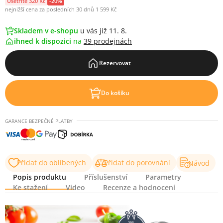
Ušetříte 320 Kč
-20%
nejnižší cena za posledních 30 dnů 1 599 Kč
Skladem v e-shopu
u vás již 11. 8.
ihned k dispozici
na
39 prodejnách
Rezervovat
Do košíku
GARANCE BEZPEČNÉ PLATBY
Přidat do oblíbených
Přidat do porovnání
Návod
Popis produktu
Příslušenství
Parametry
Ke stažení
Video
Recenze a hodnocení
Popis produktu