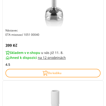
Nástavec
ETA mixovací 1051 00040
Cena s DPH:
399 Kč
Skladem v e-shopu
u vás již 11. 8.
ihned k dispozici
na
12 prodejnách
4.5
Do košíku