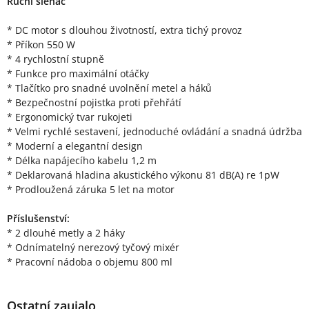
Ruční šlehač
* DC motor s dlouhou životností, extra tichý provoz
* Příkon 550 W
* 4 rychlostní stupně
* Funkce pro maximální otáčky
* Tlačítko pro snadné uvolnění metel a háků
* Bezpečnostní pojistka proti přehřátí
* Ergonomický tvar rukojeti
* Velmi rychlé sestavení, jednoduché ovládání a snadná údržba
* Moderní a elegantní design
* Délka napájecího kabelu 1,2 m
* Deklarovaná hladina akustického výkonu 81 dB(A) re 1pW
* Prodloužená záruka 5 let na motor
Příslušenství:
* 2 dlouhé metly a 2 háky
* Odnímatelný nerezový tyčový mixér
* Pracovní nádoba o objemu 800 ml
Ostatní zaujalo