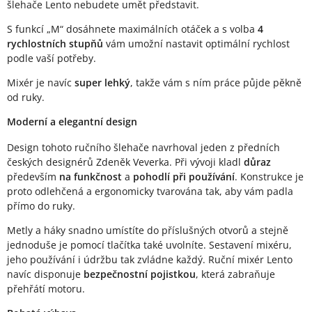
šlehače Lento nebudete umět představit.
S funkcí „M“ dosáhnete maximálních otáček a s volba
4
rychlostních stupňů
vám umožní nastavit optimální rychlost
podle vaší potřeby.
Mixér je navíc
super lehký
, takže vám s ním práce půjde pěkně
od ruky.
Moderní a elegantní design
Design tohoto ručního šlehače navrhoval jeden z předních
českých designérů Zdeněk Veverka. Při vývoji kladl
důraz
především
na funkčnost
a
pohodlí při používání
. Konstrukce je
proto odlehčená a ergonomicky tvarována tak, aby vám padla
přímo do ruky.
Metly a háky snadno umístíte do příslušných otvorů a stejně
jednoduše je pomocí tlačítka také uvolníte. Sestavení mixéru,
jeho používání i údržbu tak zvládne každý. Ruční mixér Lento
navíc disponuje
bezpečnostní pojistkou
, která zabraňuje
přehřátí motoru.