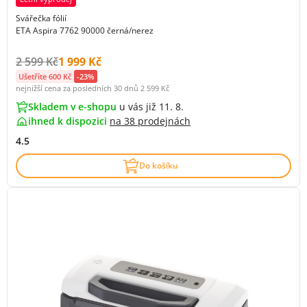
Svářečka fólií
ETA Aspira 7762 90000 černá/nerez
Původní cena s DPH:
Cena s DPH:
2 599 Kč
1 999 Kč
Ušetříte 600 Kč
-23%
nejnižší cena za posledních 30 dnů
2 599 Kč
Skladem v e-shopu
u vás již 11. 8.
ihned k dispozici
na
38 prodejnách
4.5
Do košíku