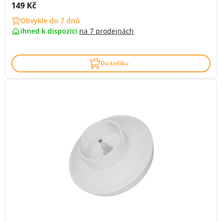
Cena s DPH:
149 Kč
Obvykle do 7 dnů
ihned k dispozici
na
7 prodejnách
Do košíku