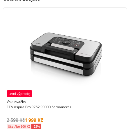
Letní výprodej
Vakuovačka
ETA Aspira Pro 9762 90000 černá/nerez
Původní cena s DPH:
Cena s DPH:
2 599 Kč
1 999 Kč
Ušetříte 600 Kč
-23%