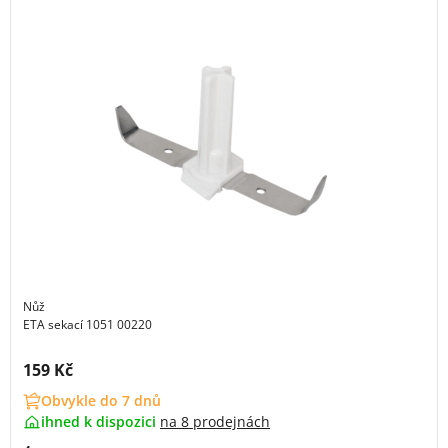
Nůž
ETA sekací 1051 00220
Cena s DPH:
159 Kč
Obvykle do 7 dnů
ihned k dispozici
na
8 prodejnách