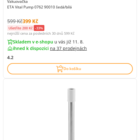
Vakuovačka
ETA Vital Pump 0762 90010 šedá/bílá
Původní cena s DPH:
Cena s DPH:
599 Kč
399 Kč
Ušetříte 200 Kč
-33%
nejnižší cena za posledních 30 dnů
599 Kč
Skladem v e-shopu
u vás již 11. 8.
ihned k dispozici
na
37 prodejnách
4.2
Do košíku