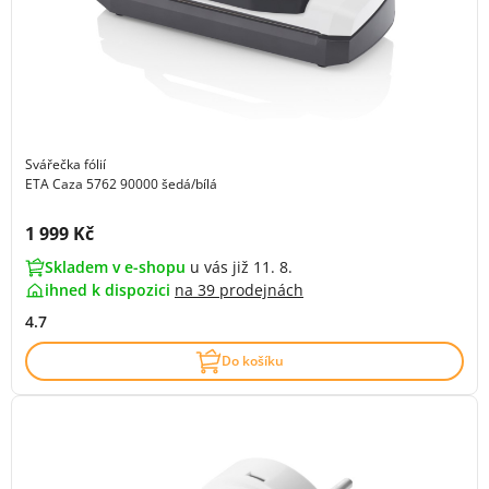
Svářečka fólií
ETA Caza 5762 90000 šedá/bílá
Cena s DPH:
1 999 Kč
Skladem v e-shopu
u vás již 11. 8.
ihned k dispozici
na
39 prodejnách
4.7
Do košíku