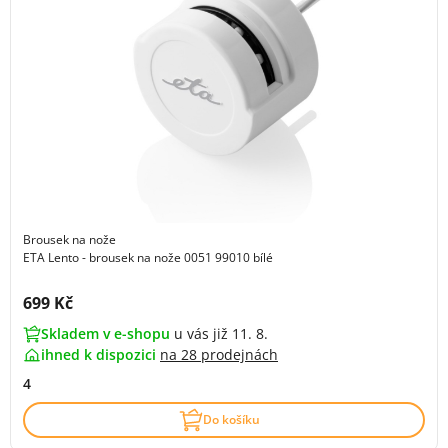
Brousek na nože
ETA Lento - brousek na nože 0051 99010 bílé
Cena s DPH:
699 Kč
Skladem v e-shopu
u vás již 11. 8.
ihned k dispozici
na
28 prodejnách
4
Do košíku