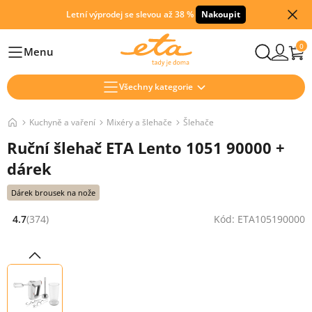
Letní výprodej se slevou až 38 %
Nakoupit
0
Menu
Hlavní
Všechny kategorie
Kuchyně a vaření
Mixéry a šlehače
Šlehače
Ruční šlehač ETA Lento 1051 90000 +
dárek
Dárek brousek na nože
4.7
(374)
Kód: ETA105190000
Hodnocení: 4.7 z 5 (374 recenzí)