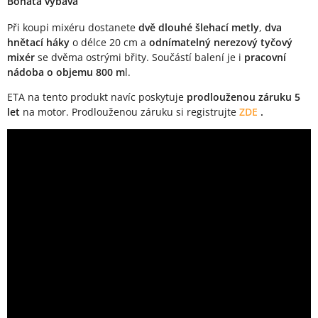
Bohatá výbava
Při koupi mixéru dostanete
dvě dlouhé šlehací metly
,
dva
hnětací háky
o délce 20 cm a
odnímatelný nerezový tyčový
mixér
se dvěma ostrými břity. Součástí balení je i
pracovní
nádoba o objemu 800 m
l.
ETA na tento produkt navíc poskytuje
prodlouženou záruku 5
let
na motor. Prodlouženou záruku si registrujte
ZDE
.