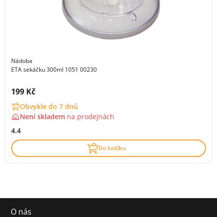
Nádoba
ETA sekáčku 300ml 1051 00230
Cena s DPH:
199 Kč
Obvykle do 7 dnů
Není skladem
na
prodejnách
4.4
Do košíku
O nás