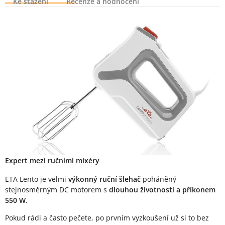
Ke stažení
Recenze a hodnocení
Popis produktu
Expert mezi ručními mixéry
ETA Lento je velmi
výkonný ruční šlehač
poháněný
stejnosměrným DC motorem s
dlouhou životností a příkonem
550 W
.
Pokud rádi a často pečete, po prvním vyzkoušení už si to bez