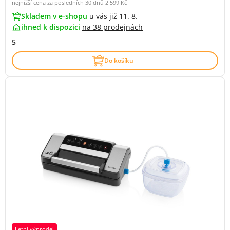
nejnižší cena za posledních 30 dnů
2 599 Kč
Skladem v e-shopu
u vás již 11. 8.
ihned k dispozici
na
38 prodejnách
5
Do košíku
Letní výprodej