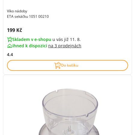
Víko nádoby
ETA sekáčku 1051 00210
Cena s DPH:
199 Kč
Skladem v e-shopu
u vás již 11. 8.
ihned k dispozici
na
3 prodejnách
4.4
Do košíku