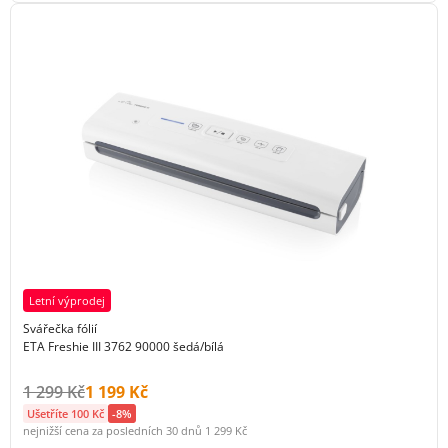
Letní výprodej
Svářečka fólií
ETA Freshie III 3762 90000 šedá/bílá
Původní cena s DPH:
Cena s DPH:
1 299 Kč
1 199 Kč
Ušetříte 100 Kč
-8%
nejnižší cena za posledních 30 dnů
1 299 Kč