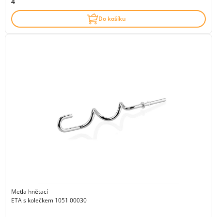
4
Do košíku
Metla hnětací
ETA s kolečkem 1051 00030