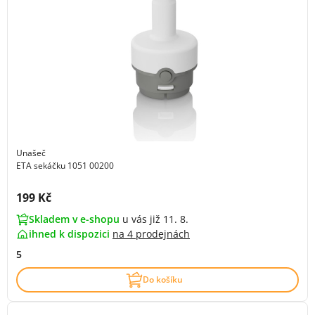
Unašeč
ETA sekáčku 1051 00200
Cena s DPH:
199 Kč
Skladem v e-shopu
u vás již 11. 8.
ihned k dispozici
na
4 prodejnách
5
Do košíku