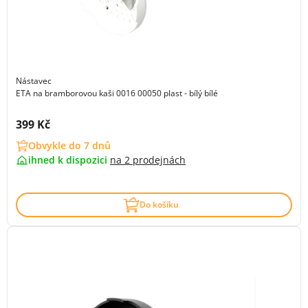
Nástavec
ETA na bramborovou kaši 0016 00050 plast - bílý bílé
Cena s DPH:
399 Kč
Obvykle do 7 dnů
ihned k dispozici
na
2 prodejnách
Do košíku