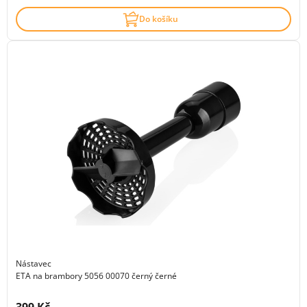
Do košíku
Nástavec
ETA na brambory 5056 00070 černý černé
Cena s DPH: