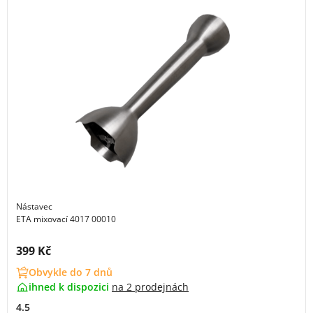
Nástavec
ETA mixovací 4017 00010
Cena s DPH:
399 Kč
Obvykle do 7 dnů
ihned k dispozici
na
2 prodejnách
4.5