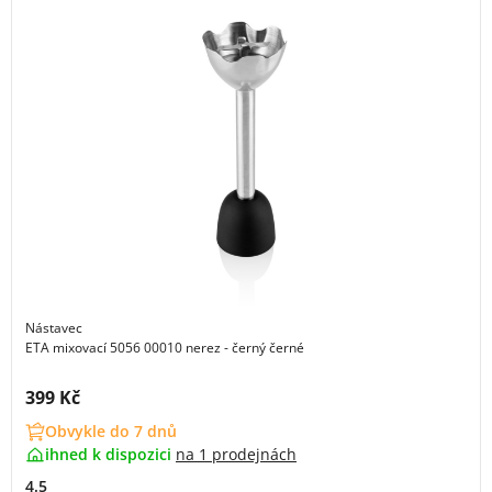
Nástavec
ETA mixovací 5056 00010 nerez - černý černé
Cena s DPH:
399 Kč
Obvykle do 7 dnů
ihned k dispozici
na
1 prodejnách
4.5