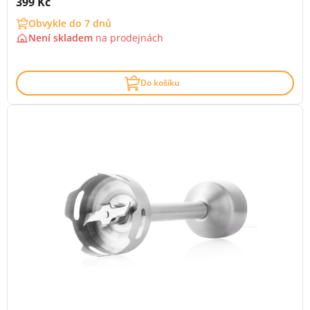
Cena s DPH:
399 Kč
Obvykle do 7 dnů
Není skladem
na
prodejnách
Do košíku