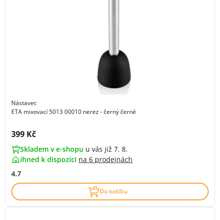
Nástavec
ETA mixovací 5013 00010 nerez - černý černé
Cena s DPH:
399 Kč
Skladem v e-shopu
u vás již 7. 8.
ihned k dispozici
na
6 prodejnách
4.7
Do košíku