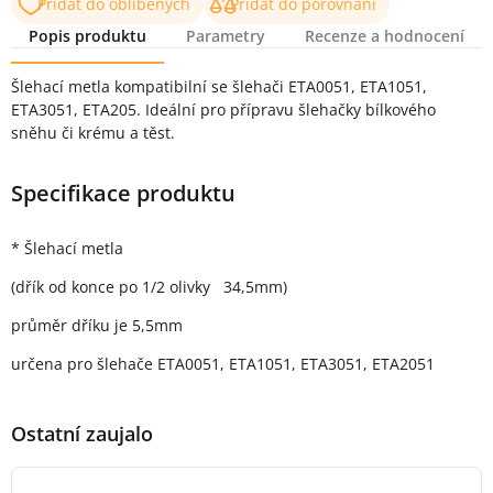
Přidat do oblíbených
Přidat do porovnání
Popis produktu
Parametry
Recenze a hodnocení
Popis produktu
Šlehací metla kompatibilní se šlehači ETA0051, ETA1051,
ETA3051, ETA205. Ideální pro přípravu šlehačky bílkového
sněhu či krému a těst.
Specifikace produktu
* Šlehací metla
(dřík od konce po 1/2 olivky 34,5mm)
průměr dříku je 5,5mm
určena pro šlehače ETA0051, ETA1051, ETA3051, ETA2051
Ostatní zaujalo