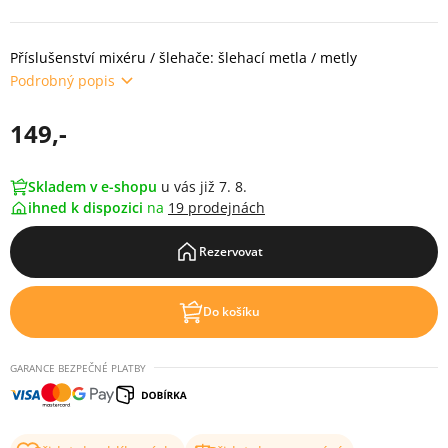
Příslušenství mixéru / šlehače: šlehací metla / metly
Podrobný popis
149,-
Skladem v e-shopu
u vás již 7. 8.
ihned k dispozici
na
19 prodejnách
Rezervovat
Do košíku
GARANCE BEZPEČNÉ PLATBY