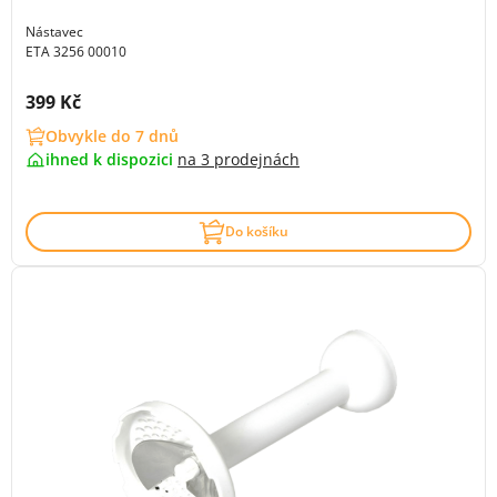
Nástavec
ETA 3256 00010
Cena s DPH:
399 Kč
Obvykle do 7 dnů
ihned k dispozici
na
3 prodejnách
Do košíku