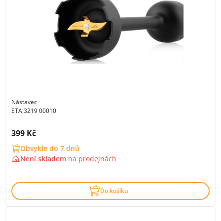
Nástavec
ETA 3219 00010
Cena s DPH:
399 Kč
Obvykle do 7 dnů
Není skladem
na
prodejnách
Do košíku