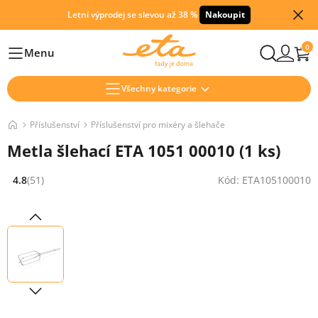
Letní výprodej se slevou až 38 %
Nakoupit
0
Menu
Hlavní
Všechny kategorie
Příslušenství
Příslušenství pro mixéry a šlehače
Metla šlehací ETA 1051 00010 (1 ks)
4.8
(51)
Kód: ETA105100010
Hodnocení: 4.8 z 5 (51 recenzí)