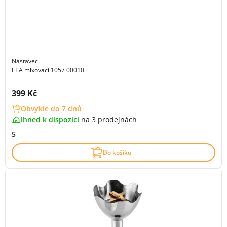
Nástavec
ETA mixovací 1057 00010
Cena s DPH:
399 Kč
Obvykle do 7 dnů
ihned k dispozici
na
3 prodejnách
5
Do košíku