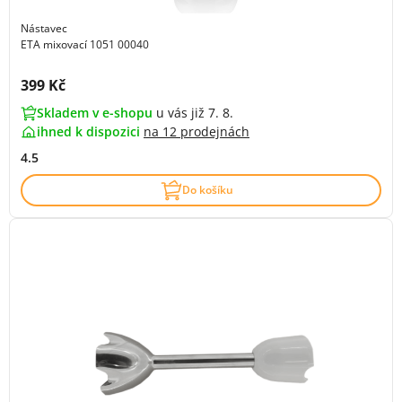
Nástavec
ETA mixovací 1051 00040
Cena s DPH:
399 Kč
Skladem v e-shopu
u vás již 7. 8.
ihned k dispozici
na
12 prodejnách
4.5
Do košíku