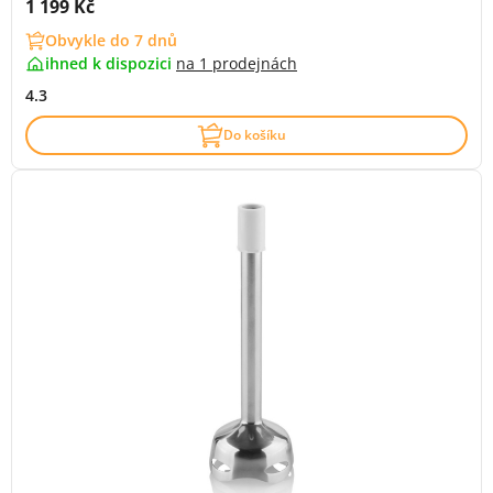
Cena s DPH:
1 199 Kč
Obvykle do 7 dnů
ihned k dispozici
na
1 prodejnách
4.3
Do košíku