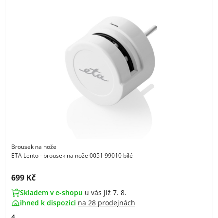
Brousek na nože
ETA Lento - brousek na nože 0051 99010 bílé
Cena s DPH:
699 Kč
Skladem v e-shopu
u vás již 7. 8.
ihned k dispozici
na
28 prodejnách
4