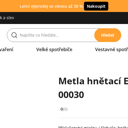
Letní výprodej se slevou až 38 %
Nakoupit
 a slev
Hledat
vaření
Velké spotřebiče
Vestavné spotř
Metla hnětací 
00030
0
(0)
Hodnocení: 0 z 5 (0 recenzí)
Příslušenství mixéru / šlehače: hnět