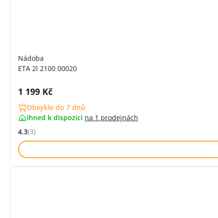
Nádoba
ETA 2l 2100 00020
Cena s DPH:
1 199 Kč
Obvykle do 7 dnů
ihned k dispozici
na
1 prodejnách
4.3
(3)
Hodnocení: 4.3 z 5 (3 recenzí)