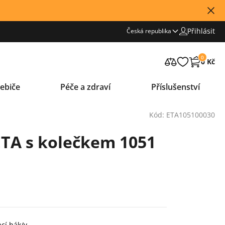
Přihlásit
Česká republika
0
0 Kč
ebiče
Péče a zdraví
Příslušenství
Kód: ETA105100030
ETA s kolečkem 1051
ací hák/y