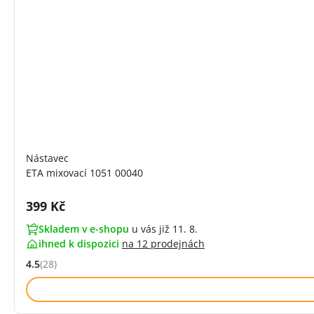
Nástavec
ETA mixovací 1051 00040
Cena s DPH:
399 Kč
Skladem v e-shopu
u vás již 11. 8.
ihned k dispozici
na
12 prodejnách
4.5
(28)
Hodnocení: 4.5 z 5 (28 recenzí)