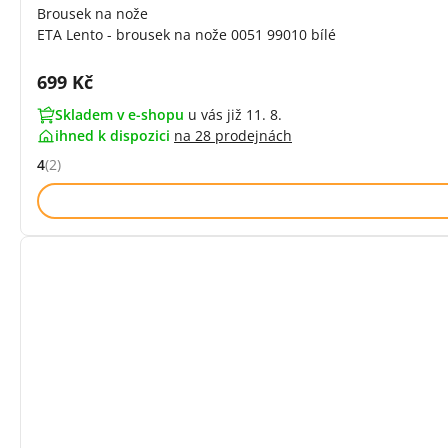
Brousek na nože
ETA Lento - brousek na nože 0051 99010 bílé
Cena s DPH:
699 Kč
Skladem v e-shopu
u vás již 11. 8.
ihned k dispozici
na
28 prodejnách
4
(2)
Hodnocení: 4 z 5 (2 recenzí)