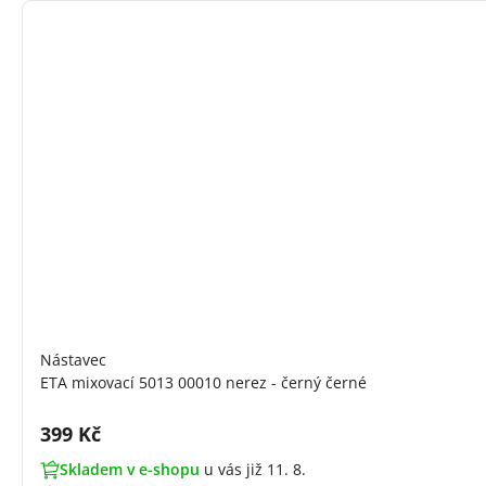
Nástavec
ETA mixovací 5013 00010 nerez - černý černé
Cena s DPH:
399 Kč
Skladem v e-shopu
u vás již 11. 8.