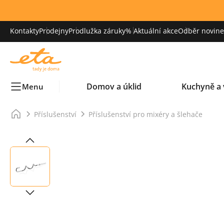
Kontakty
Prodejny
Prodlužka záruky
% Aktuální akce
Odběr novinek
Domov a úklid
Kuchyně a 
Menu
Příslušenství
Příslušenství pro mixéry a šlehače