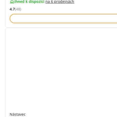
ihned k dispozici
na
6 prodejnách
4.7
(48)
Hodnocení: 4.7 z 5 (48 recenzí)
Nástavec