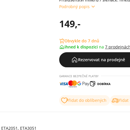
Podrobný popis
149,-
Obvykle do 7 dnů
ihned k dispozici
na
7 prodejnác
Rezervovat na prodejně
GARANCE BEZPEČNÉ PLATBY
Přidat do oblíbených
Přidat
, ETA2051, ETA3051