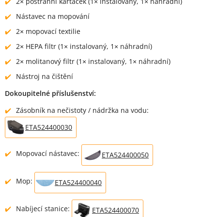
2× postranní kartáček (1× instalovaný, 1× náhradní)
Nástavec na mopování
2× mopovací textilie
2× HEPA filtr (1× instalovaný, 1× náhradní)
2× molitanový filtr (1× instalovaný, 1× náhradní)
Nástroj na čištění
Dokoupitelné příslušenství:
Zásobník na nečistoty / nádržka na vodu:
ETA524400030
Mopovací nástavec:
ETA524400050
Mop:
ETA524400040
Nabíjecí stanice:
ETA524400070