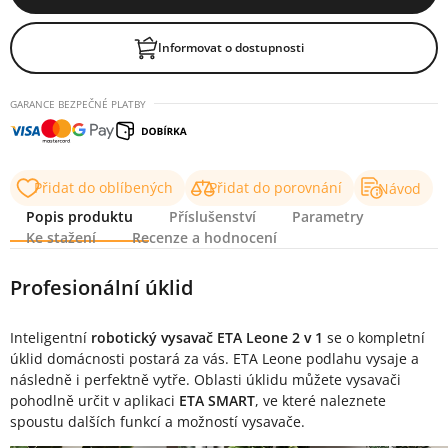
Informovat o dostupnosti
GARANCE BEZPEČNÉ PLATBY
Přidat do oblíbených
Přidat do porovnání
Návod
Popis produktu
Příslušenství
Parametry
Ke stažení
Recenze a hodnocení
Popis produktu
Profesionální úklid
Inteligentní
robotický vysavač ETA Leone 2 v 1
se o kompletní
úklid domácnosti postará za vás. ETA Leone podlahu vysaje a
následně i perfektně vytře. Oblasti úklidu můžete vysavači
pohodlně určit v aplikaci
ETA SMART
, ve které naleznete
spoustu dalších funkcí a možností vysavače.