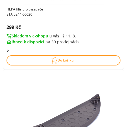
HEPA filtr pro vysavače
ETA 5244 00020
Cena s DPH:
299 Kč
Skladem v e-shopu
u vás již 11. 8.
ihned k dispozici
na
39 prodejnách
5
Do košíku