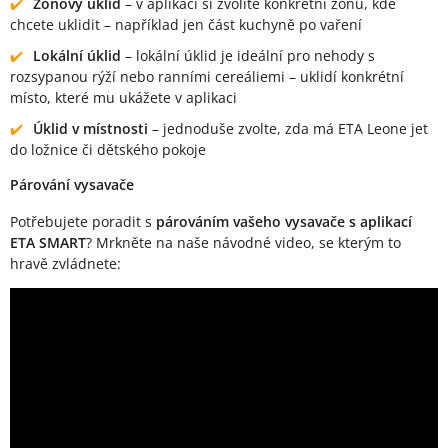
Zónový úklid
– v aplikaci si zvolíte konkrétní zónu, kde
chcete uklidit – například jen část kuchyně po vaření
Lokální úklid
– lokální úklid je ideální pro nehody s
rozsypanou rýží nebo ranními cereáliemi – uklidí konkrétní
místo, které mu ukážete v aplikaci
Úklid v místnosti
– jednoduše zvolte, zda má ETA Leone jet
do ložnice či dětského pokoje
Párování vysavače
Potřebujete poradit s
párováním vašeho vysavače s aplikací
ETA SMART
? Mrkněte na naše návodné video, se kterým to
hravě zvládnete: