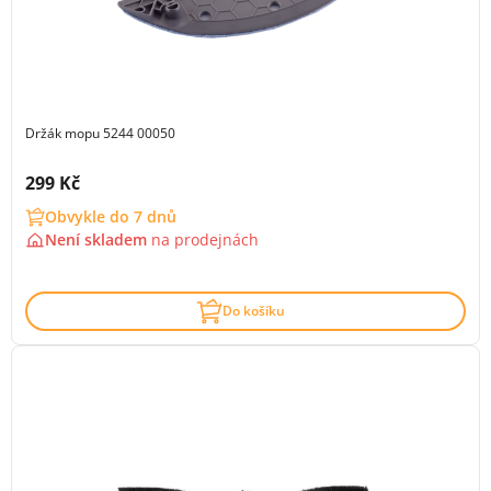
Držák mopu 5244 00050
Cena s DPH:
299 Kč
Obvykle do 7 dnů
Není skladem
na
prodejnách
Do košíku