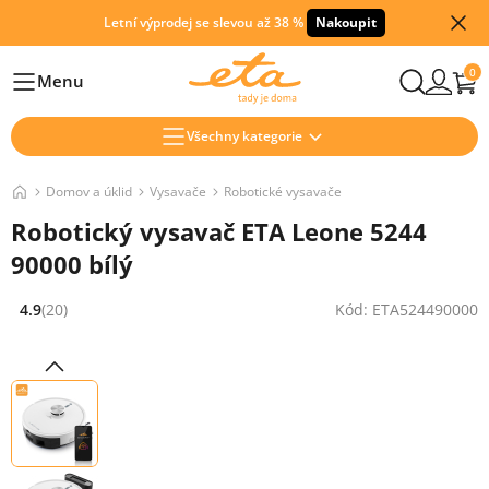
Letní výprodej se slevou až 38 %
Nakoupit
0
Menu
Hlavní
Všechny kategorie
Domov a úklid
Vysavače
Robotické vysavače
Robotický vysavač ETA Leone 5244
90000 bílý
4.9
(20)
Kód: ETA524490000
Hodnocení: 4.9 z 5 (20 recenzí)