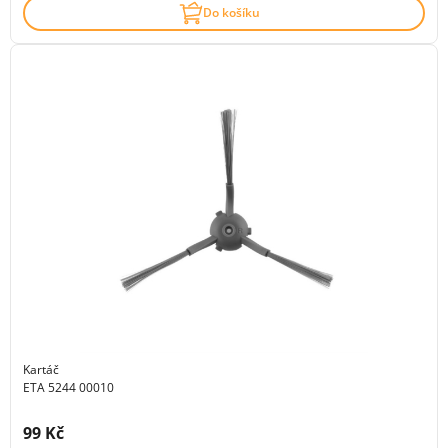
Do košíku
Kartáč
ETA 5244 00010
Cena s DPH:
99 Kč