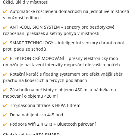
úklid, úklid v místnosti
Automatické rozčlenění domácnosti na jednotlivé místnosti
s možností editace
ANTI-COLLISION SYSTEM – senzory pro bezdotykové
rozpoznání překážek a šetrný pohyb v místnosti
SMART TECHNOLOGY – inteligentní senzory chrání robot
proti pádu ze schodů
ELEKTRONICKÉ MOPOVÁNÍ – přesný elektronický mop
umožňuje nastavení intenzity mopování dle vašich potřeb
Rotační kartáč s floating systémem pro efektivnější sběr
prachu na kobercích a tvrdých podlahách
Zásobník na nečistoty o objemu 450 ml a nádržka na
mopování o objemu 420 ml
Trojnásobná filtrace s HEPA filtrem
Doba nabíjení cca 4–5 hod.
Podpora Wifi 2,4 GHz + Bluetooth párování
Chytrá aplikace ETA SMART: