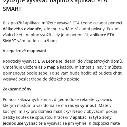
Využijte vysavač naplno s aplikací ETA
SMART
Bez použití aplikace můžete vysavač ETA Leone ovládat pomocí
dálkového ovladače
, kde mu rozdáte základní pokyny. Pokud
však chcete naplno využít celý jeho potenciál,
aplikace ETA
SMART
vám bude k službám.
Vícepatrové mapování
Robotický vysavač
ETA Leone
je ideální do vícepatrových domů.
Umožňuje uložení
až 5 map
a každou místnost si navíc můžete
pojmenovat podle sebe. To se vám bude hodit, až budete chtít
vysavač poslat třeba do dětského pokoje.
Zakázané zóny
Pomocí zakázaných zón a zdí jednoduše řeknete vysavači,
kterým místům u vás doma se má raději
vyhnout
. Máte v
kuchyni misky pro domácí mazlíčky? Nebo v obývacím pokoji
dětský koutek se spoustou hraček? V
aplikaci si tyto zóny
jednoduše vyznačíte
a vysavač se jim vyhne. K dispozici máte