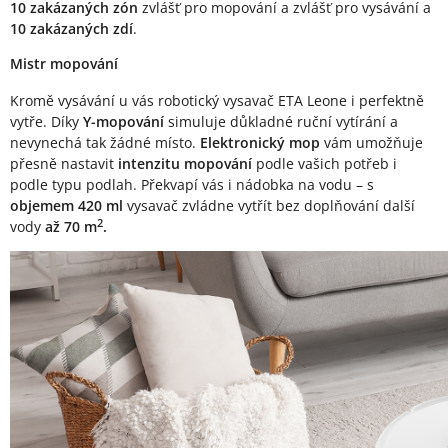
10 zakázaných zón
zvlášť pro mopování a zvlášť pro vysávání a
10 zakázaných zdí
.
Mistr mopování
Kromě vysávání u vás robotický vysavač ETA Leone i perfektně
vytře. Díky
Y-mopování
simuluje důkladné ruční vytírání a
nevynechá tak žádné místo.
Elektronický mop
vám umožňuje
přesně nastavit
intenzitu mopování
podle vašich potřeb i
podle typu podlah. Překvapí vás i nádobka na vodu – s
objemem 420 ml
vysavač zvládne vytřít bez doplňování další
2
vody
až 70 m
.