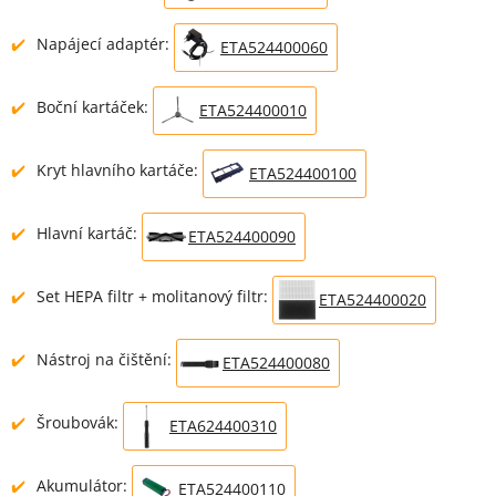
Napájecí adaptér:
ETA524400060
Boční kartáček:
ETA524400010
Kryt hlavního kartáče:
ETA524400100
Hlavní kartáč:
ETA524400090
Set HEPA filtr + molitanový filtr:
ETA524400020
Nástroj na čištění:
ETA524400080
Šroubovák:
ETA624400310
Akumulátor:
ETA524400110