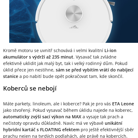
Kromě motoru se uvnitř schovává i velmi kvalitní
Li-ion
akumulátor s výdrží až 235 minut
. Vysavač tak zvládne
efektivně uklidit jak malý byt, tak i velký rodinný dům. Pokud
úklid přece jen nestihne,
sám se před vybitím vrátí do nabíjecí
stanice
a po nabití bude opět pokračovat tam, kde skončil.
Koberců se nebojí
Máte parkety, linoleum, ale i koberce? Pak je pro vás
ETA Leone
jako stvořený. Pokud vysavač během úklidu najede na koberec,
automaticky zvýší sací výkon na MAX
a vysaje tak prach a
nečistoty opravdu důkladně. Navíc má ve výbavě
unikátní
hybridní kartáč s FLOATING efektem
pro ještě efektivnější sběr
prachu nejen na tvrdých podlahách, ale právě na kobercích.