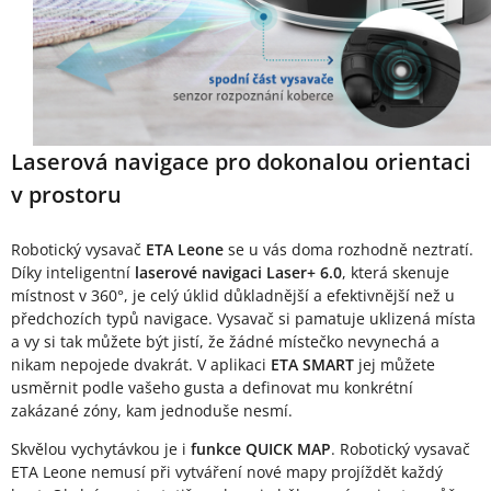
Laserová navigace pro dokonalou orientaci
v prostoru
Robotický vysavač
ETA Leone
se u vás doma rozhodně neztratí.
Díky inteligentní
laserové navigaci Laser+ 6.0
, která skenuje
místnost v 360°, je celý úklid důkladnější a efektivnější než u
předchozích typů navigace. Vysavač si pamatuje uklizená místa
a vy si tak můžete být jistí, že žádné místečko nevynechá a
nikam nepojede dvakrát. V aplikaci
ETA SMART
jej můžete
usměrnit podle vašeho gusta a definovat mu konkrétní
zakázané zóny, kam jednoduše nesmí.
Skvělou vychytávkou je i
funkce QUICK MAP
. Robotický vysavač
ETA Leone nemusí při vytváření nové mapy projíždět každý