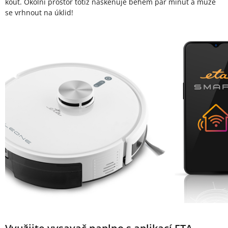
kout. Okolní prostor totiž naskenuje během pár minut a může
se vrhnout na úklid!