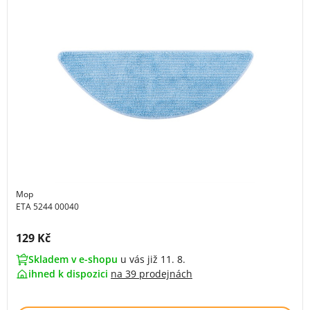
Mop
ETA 5244 00040
Cena s DPH:
129 Kč
Skladem v e-shopu
u vás již 11. 8.
ihned k dispozici
na
39 prodejnách