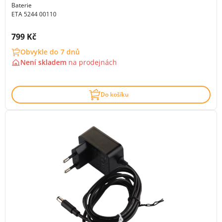
Baterie
ETA 5244 00110
Cena s DPH:
799 Kč
Obvykle do 7 dnů
Není skladem
na
prodejnách
Do košíku