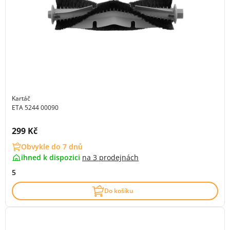
Kartáč
ETA 5244 00090
Cena s DPH:
299 Kč
Obvykle do 7 dnů
ihned k dispozici
na
3 prodejnách
5
Do košíku