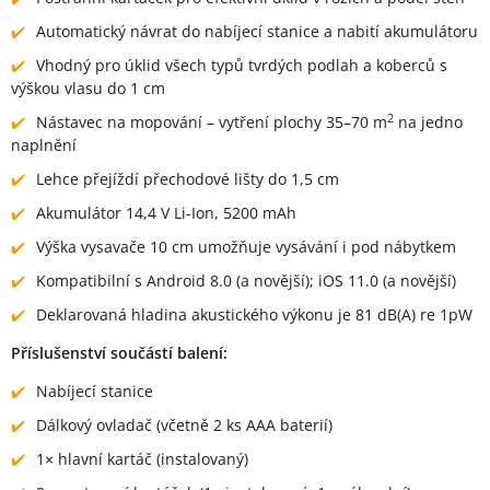
Automatický návrat do nabíjecí stanice a nabití akumulátoru
Vhodný pro úklid všech typů tvrdých podlah a koberců s
výškou vlasu do 1 cm
2
Nástavec na mopování – vytření plochy 35–70 m
na jedno
naplnění
Lehce přejíždí přechodové lišty do 1,5 cm
Akumulátor 14,4 V Li-Ion, 5200 mAh
Výška vysavače 10 cm umožňuje vysávání i pod nábytkem
Kompatibilní s Android 8.0 (a novější); iOS 11.0 (a novější)
Deklarovaná hladina akustického výkonu je 81 dB(A) re 1pW
Příslušenství součástí balení:
Nabíjecí stanice
Dálkový ovladač (včetně 2 ks AAA baterií)
1× hlavní kartáč (instalovaný)