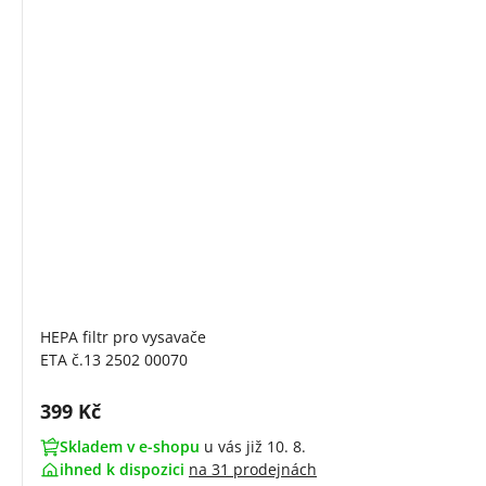
HEPA filtr pro vysavače
ETA č.13 2502 00070
Cena s DPH:
399 Kč
Skladem v e-shopu
u vás již 10. 8.
ihned k dispozici
na
31 prodejnách