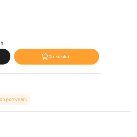
.
ch
Do košíku
 do porovnání