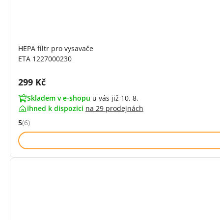
HEPA filtr pro vysavače
ETA 1227000230
Cena s DPH:
299 Kč
Skladem v e-shopu
u vás již 10. 8.
ihned k dispozici
na
29 prodejnách
5
(6)
Hodnocení: 5 z 5 (6 recenzí)