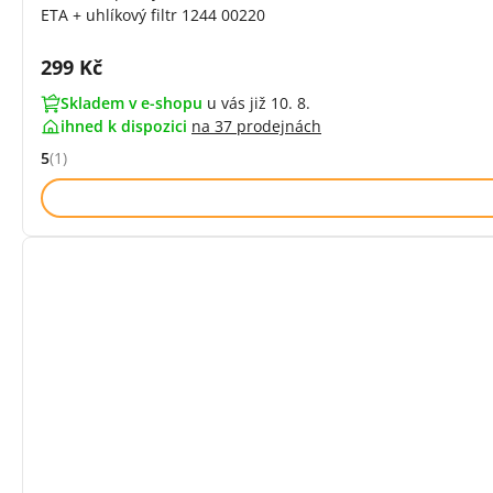
ETA + uhlíkový filtr 1244 00220
Cena s DPH:
299 Kč
Skladem v e-shopu
u vás již 10. 8.
ihned k dispozici
na
37 prodejnách
5
(1)
Hodnocení: 5 z 5 (1 recenzí)