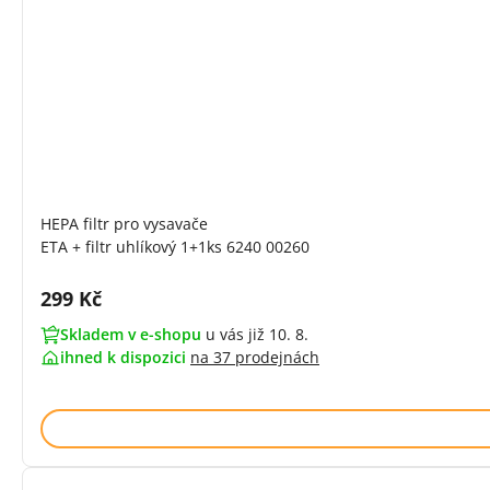
HEPA filtr pro vysavače
ETA + filtr uhlíkový 1+1ks 6240 00260
Cena s DPH:
299 Kč
Skladem v e-shopu
u vás již 10. 8.
ihned k dispozici
na
37 prodejnách