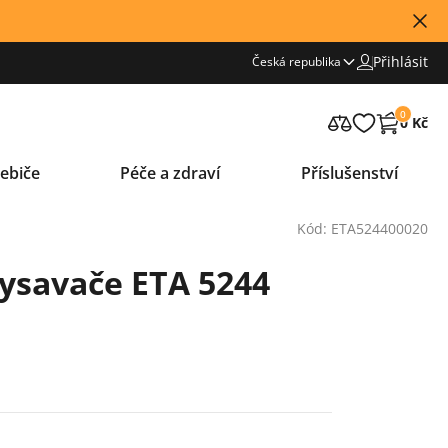
Přihlásit
Česká republika
0
0 Kč
ebiče
Péče a zdraví
Příslušenství
Kód: ETA524400020
vysavače ETA 5244