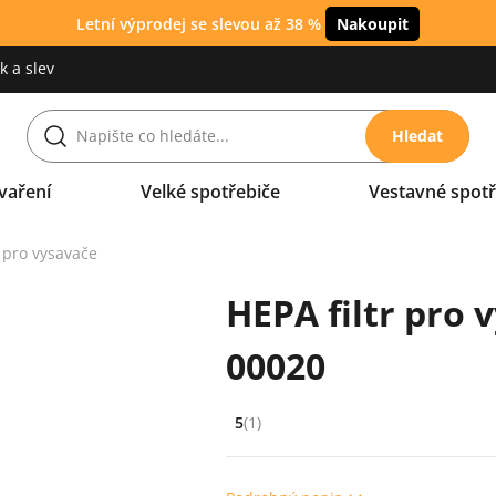
Letní výprodej se slevou až 38 %
Nakoupit
 a slev
Hledat
vaření
Velké spotřebiče
Vestavné spotř
y pro vysavače
HEPA filtr pro 
00020
5
(1)
Hodnocení: 5 z 5 (1 recenzí)