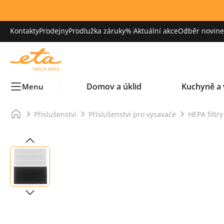
Kontakty
Prodejny
Prodlužka záruky
% Aktuální akce
Odběr novinek
Domov a úklid
Kuchyně a 
Menu
Příslušenství
Příslušenství pro vysavače
HEPA filtr