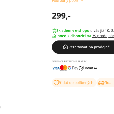
Podrobný popis
299,-
Skladem v e-shopu
u vás již 10. 8
ihned k dispozici
na
39 prodejná
Rezervovat na prodejně
GARANCE BEZPEČNÉ PLATBY
Přidat do oblíbených
Přidat
4