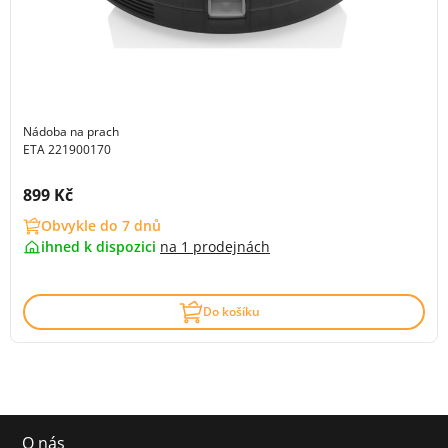
Nádoba na prach
ETA 221900170
Cena s DPH:
899 Kč
Obvykle do 7 dnů
ihned k dispozici
na
1 prodejnách
Do košíku
O nás