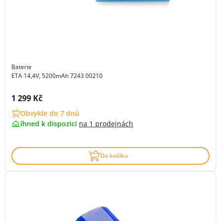
Baterie
ETA 14,4V, 5200mAh 7243 00210
Cena s DPH:
1 299 Kč
Obvykle do 7 dnů
ihned k dispozici
na
1 prodejnách
Do košíku