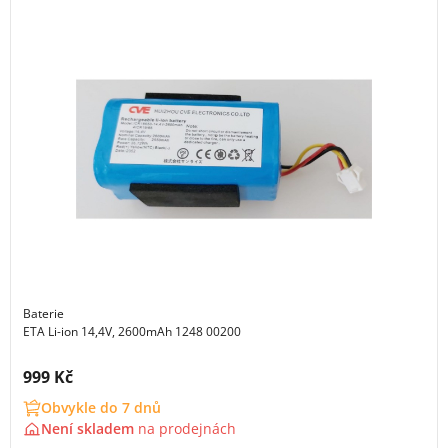
Baterie
ETA Li-ion 14,4V, 2600mAh 1248 00200
Cena s DPH:
999 Kč
Obvykle do 7 dnů
Není skladem
na
prodejnách