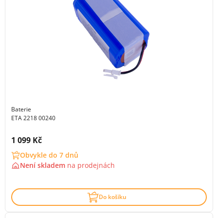
Baterie
ETA 2218 00240
Cena s DPH:
1 099 Kč
Obvykle do 7 dnů
Není skladem
na
prodejnách
Do košíku