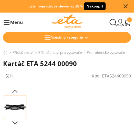
Letní výprodej se slevou až 38 %
Nakoupit
0
Menu
Hlavní
Všechny kategorie
Příslušenství
Příslušenství pro vysavače
Pro robotické vysavače
Kartáč ETA 5244 00090
5
(1)
Kód: ETA524400090
Hodnocení: 5 z 5 (1 recenzí)