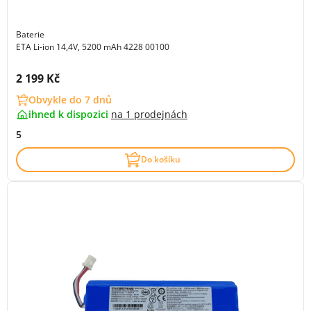
Baterie
ETA Li-ion 14,4V, 5200 mAh 4228 00100
Cena s DPH:
2 199 Kč
Obvykle do 7 dnů
ihned k dispozici
na
1 prodejnách
5
Do košíku