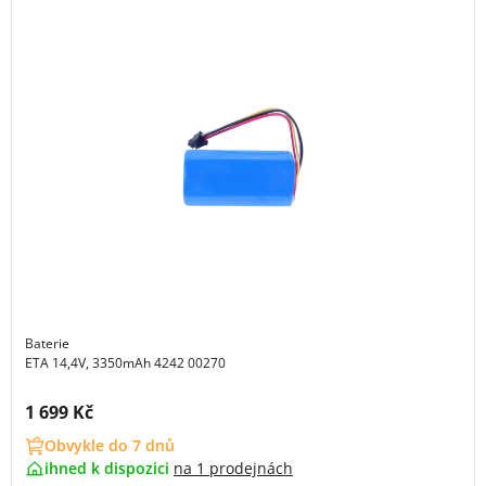
Baterie
ETA 14,4V, 3350mAh 4242 00270
Cena s DPH:
1 699 Kč
Obvykle do 7 dnů
ihned k dispozici
na
1 prodejnách