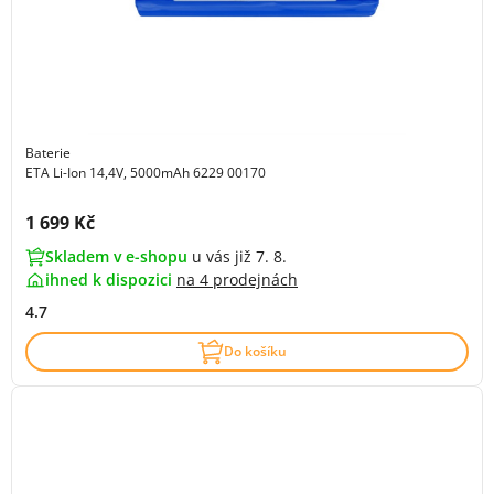
Baterie
ETA Li-Ion 14,4V, 5000mAh 6229 00170
Cena s DPH:
1 699 Kč
Skladem v e-shopu
u vás již 7. 8.
ihned k dispozici
na
4 prodejnách
4.7
Do košíku