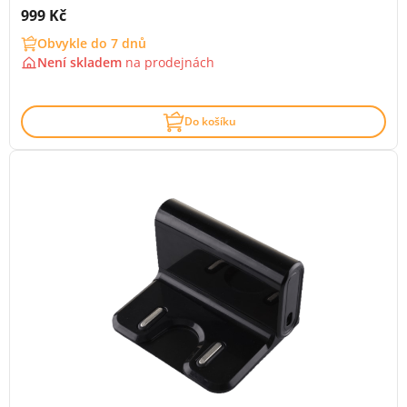
Cena s DPH:
999 Kč
Obvykle do 7 dnů
Není skladem
na
prodejnách
Do košíku