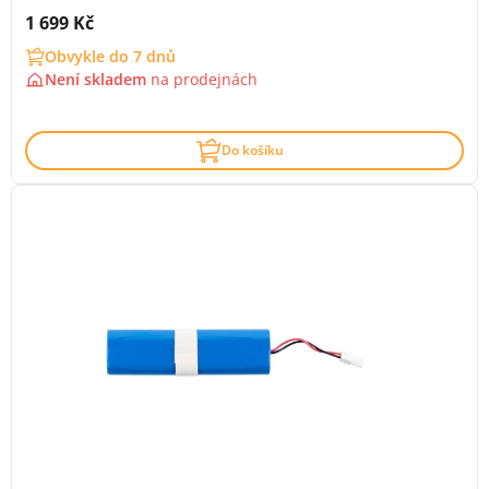
Cena s DPH:
1 699 Kč
Obvykle do 7 dnů
Není skladem
na
prodejnách
Do košíku