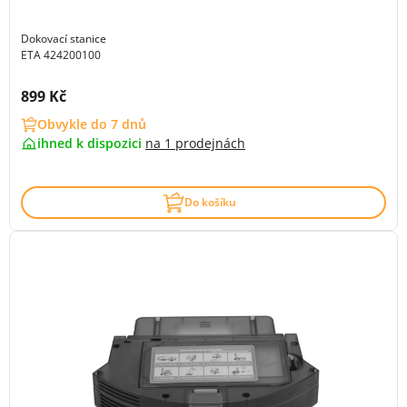
Dokovací stanice
ETA 424200100
Cena s DPH:
899 Kč
Obvykle do 7 dnů
ihned k dispozici
na
1 prodejnách
Do košíku