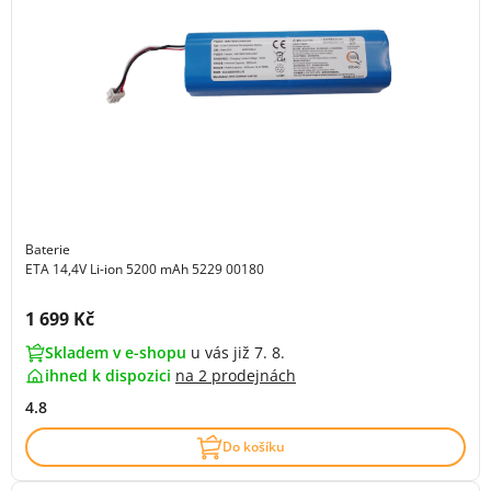
Baterie
ETA 14,4V Li-ion 5200 mAh 5229 00180
Cena s DPH:
1 699 Kč
Skladem v e-shopu
u vás již 7. 8.
ihned k dispozici
na
2 prodejnách
4.8
Do košíku