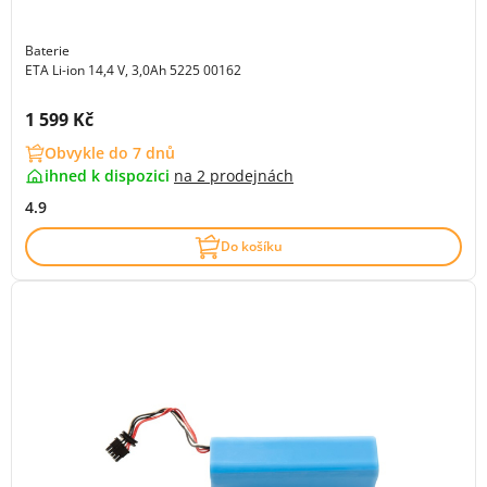
Baterie
ETA Li-ion 14,4 V, 3,0Ah 5225 00162
Cena s DPH:
1 599 Kč
Obvykle do 7 dnů
ihned k dispozici
na
2 prodejnách
4.9
Do košíku