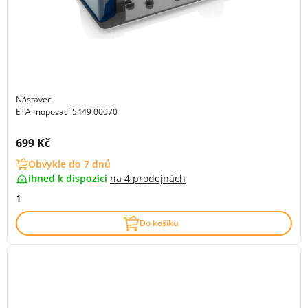
Nástavec
ETA mopovací 5449 00070
Cena s DPH:
699 Kč
Obvykle do 7 dnů
ihned k dispozici
na
4 prodejnách
1
Do košíku