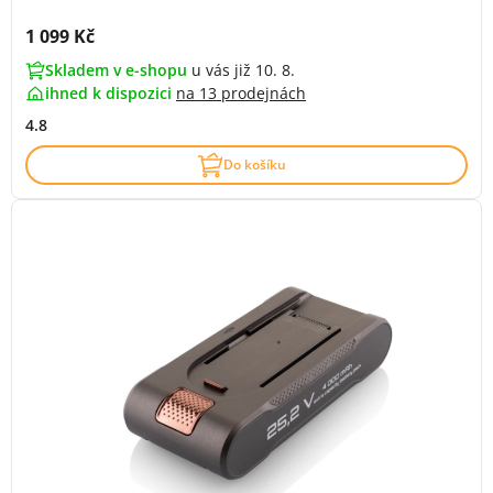
Cena s DPH:
1 099 Kč
Skladem v e-shopu
u vás již 10. 8.
ihned k dispozici
na
13 prodejnách
4.8
Do košíku