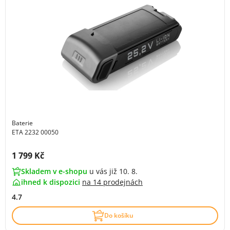
Baterie
ETA 2232 00050
Cena s DPH:
1 799 Kč
Skladem v e-shopu
u vás již 10. 8.
ihned k dispozici
na
14 prodejnách
4.7
Do košíku