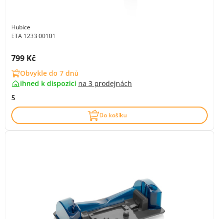
Hubice
ETA 1233 00101
Cena s DPH:
799 Kč
Obvykle do 7 dnů
ihned k dispozici
na
3 prodejnách
5
Do košíku