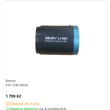
Baterie
ETA 7236 00030
Cena s DPH:
1 799 Kč
Obvykle do 7 dnů
ihned k dispozici
na
4 prodejnách