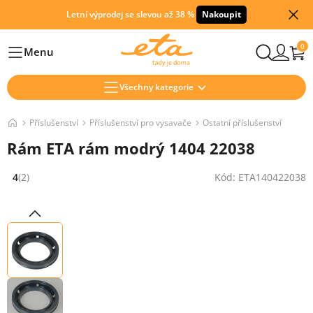
Letní výprodej se slevou až 38 %
Nakoupit
0
Menu
Hlavní
Všechny kategorie
Příslušenství
Příslušenství pro vysavače
Ostatní příslušenství
Rám ETA rám modrý 1404 22038
4
(2)
Kód: ETA140422038
Hodnocení: 4 z 5 (2 recenzí)