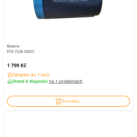
Baterie
ETA 7236 00031
Cena s DPH:
1 799 Kč
Obvykle do 7 dnů
ihned k dispozici
na
1 prodejnách
Do košíku