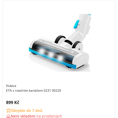
Hubice
ETA s rotačním kartáčem 0231 00220
Cena s DPH:
899 Kč
Obvykle do 7 dnů
Není skladem
na
prodejnách