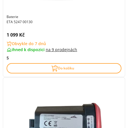
Baterie
ETA 5247 00130
Cena s DPH:
1 099 Kč
Obvykle do 7 dnů
ihned k dispozici
na
9 prodejnách
5
Do košíku