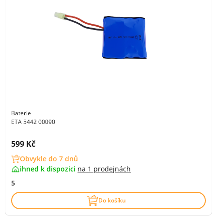
Baterie
ETA 5442 00090
Cena s DPH:
599 Kč
Obvykle do 7 dnů
ihned k dispozici
na
1 prodejnách
5
Do košíku