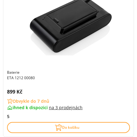
Baterie
ETA 1212 00080
Cena s DPH:
899 Kč
Obvykle do 7 dnů
ihned k dispozici
na
3 prodejnách
5
Do košíku