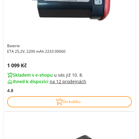
Baterie
ETA 25,2V, 2200 mAh 2233 00060
Cena s DPH:
1 099 Kč
Skladem v e-shopu
u vás již 10. 8.
ihned k dispozici
na
12 prodejnách
4.8
Do košíku