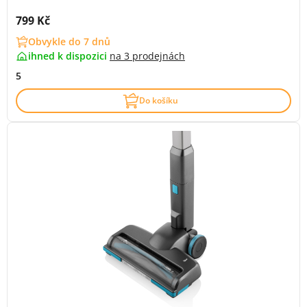
Cena s DPH:
799 Kč
Obvykle do 7 dnů
ihned k dispozici
na
3 prodejnách
5
Do košíku