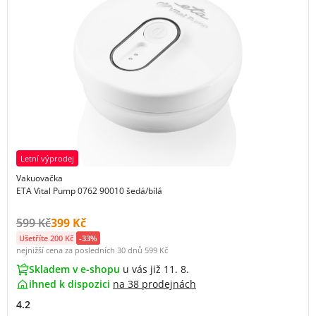
Letní výprodej
Vakuovačka
ETA Vital Pump 0762 90010 šedá/bílá
Původní cena s DPH:
Cena s DPH:
599 Kč
399 Kč
Ušetříte 200 Kč
-33%
nejnižší cena za posledních 30 dnů
599 Kč
Skladem v e-shopu
u vás již 11. 8.
ihned k dispozici
na
38 prodejnách
4.2