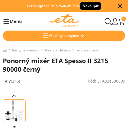
Letní výprodej se slevou až 38 %
Nakoupit
0
Menu
Hlavní
Všechny kategorie
Kuchyně a vaření
Mixéry a šlehače
Tyčové mixéry
Ponorný mixér ETA Spesso II 3215
90000 černý
4.7
(245)
Kód: ETA321590000
Hodnocení: 4.7 z 5 (245 recenzí)