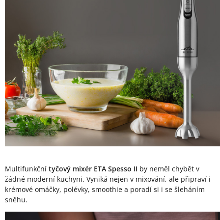
Multifunkční
tyčový mixér ETA Spesso II
by neměl chybět v
žádné moderní kuchyni. Vyniká nejen v mixování, ale připraví i
krémové omáčky, polévky, smoothie a poradí si i se šleháním
sněhu.