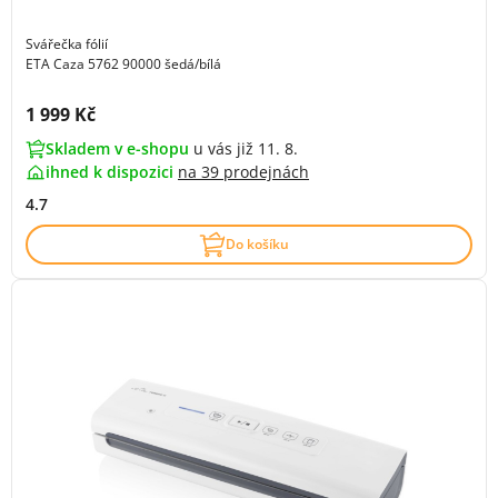
Svářečka fólií
ETA Caza 5762 90000 šedá/bílá
Cena s DPH:
1 999 Kč
Skladem v e-shopu
u vás již 11. 8.
ihned k dispozici
na
39 prodejnách
4.7
Do košíku