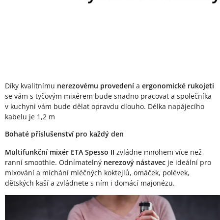
Díky kvalitnímu
nerezovému provedení
a
ergonomické rukojeti
se vám s tyčovým mixérem bude snadno pracovat a společníka
v kuchyni vám bude dělat opravdu dlouho. Délka napájecího
kabelu je 1,2 m
Bohaté příslušenství pro každý den
Multifunkční mixér ETA Spesso II
zvládne mnohem více než
ranní smoothie. Odnímatelný
nerezový nástavec
je ideální pro
mixování a míchání mléčných koktejlů, omáček, polévek,
dětských kaší a zvládnete s ním i domácí majonézu.