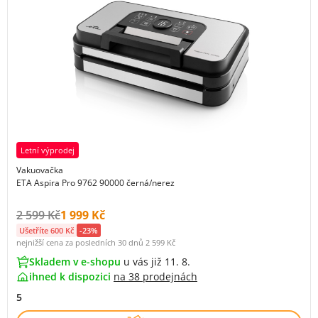
Letní výprodej
Vakuovačka
ETA Aspira Pro 9762 90000 černá/nerez
Původní cena s DPH:
Cena s DPH:
2 599 Kč
1 999 Kč
Ušetříte 600 Kč
-23%
nejnižší cena za posledních 30 dnů
2 599 Kč
Skladem v e-shopu
u vás již 11. 8.
ihned k dispozici
na
38 prodejnách
5