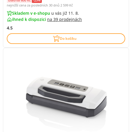
Ušetříte 600 Kč
-23%
nejnižší cena za posledních 30 dnů
2 599 Kč
Skladem v e-shopu
u vás již 11. 8.
ihned k dispozici
na
39 prodejnách
4.5
Do košíku