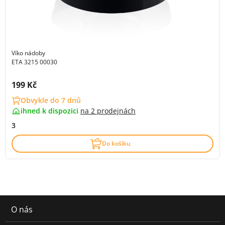
Víko nádoby
ETA 3215 00030
Cena s DPH:
199 Kč
Obvykle do 7 dnů
ihned k dispozici
na
2 prodejnách
3
Do košíku
O nás