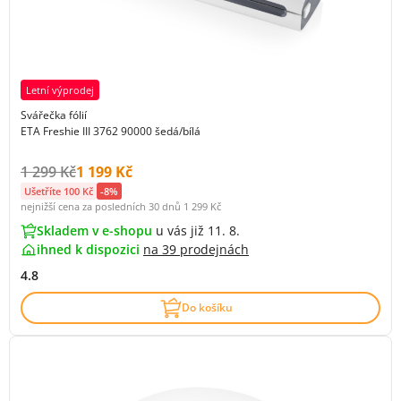
Letní výprodej
Svářečka fólií
ETA Freshie III 3762 90000 šedá/bílá
Původní cena s DPH:
Cena s DPH:
1 299 Kč
1 199 Kč
Ušetříte 100 Kč
-8%
nejnižší cena za posledních 30 dnů
1 299 Kč
Skladem v e-shopu
u vás již 11. 8.
ihned k dispozici
na
39 prodejnách
4.8
Do košíku