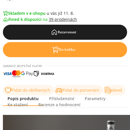
Skladem v e-shopu
u vás již 11. 8.
ihned k dispozici
na
39 prodejnách
Rezervovat
Do košíku
GARANCE BEZPEČNÉ PLATBY
Přidat do oblíbených
Přidat do porovnání
Návod
Popis produktu
Příslušenství
Parametry
Ke stažení
Recenze a hodnocení
Popis produktu