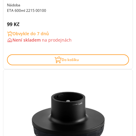
Nádoba
ETA 600ml 2215 00100
Cena s DPH:
99 Kč
Obvykle do 7 dnů
Není skladem
na
prodejnách
Do košíku