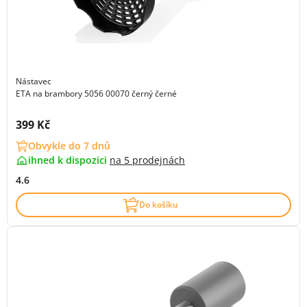
Nástavec
ETA na brambory 5056 00070 černý černé
Cena s DPH:
399 Kč
Obvykle do 7 dnů
ihned k dispozici
na
5 prodejnách
4.6
Do košíku