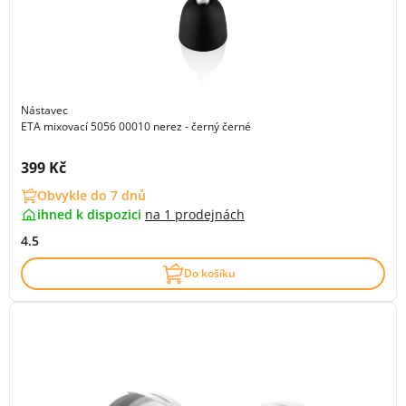
Nástavec
ETA mixovací 5056 00010 nerez - černý černé
Cena s DPH:
399 Kč
Obvykle do 7 dnů
ihned k dispozici
na
1 prodejnách
4.5
Do košíku