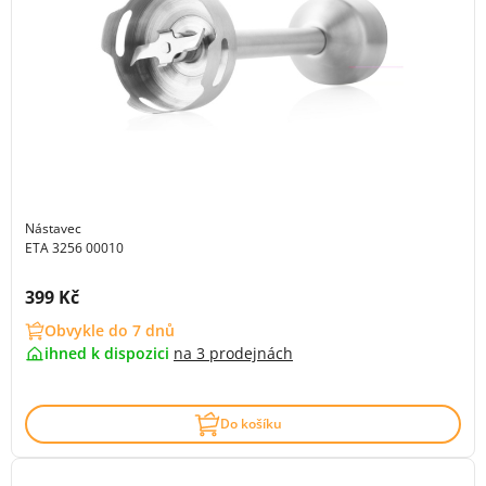
Nástavec
ETA 3256 00010
Cena s DPH:
399 Kč
Obvykle do 7 dnů
ihned k dispozici
na
3 prodejnách
Do košíku