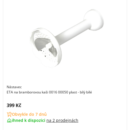
Nástavec
ETA na bramborovou kaši 0016 00050 plast - bílý bílé
Cena s DPH:
399 Kč
Obvykle do 7 dnů
ihned k dispozici
na
2 prodejnách