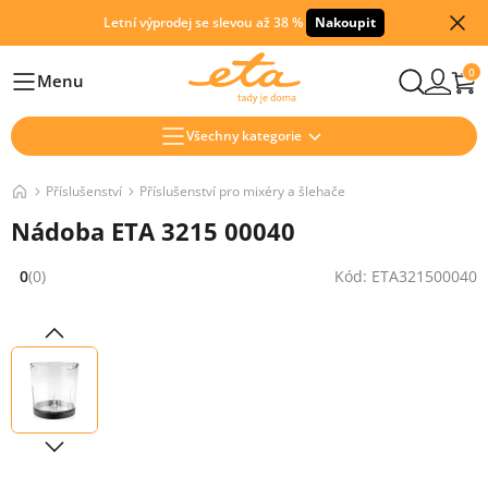
Letní výprodej se slevou až 38 %
Nakoupit
0
Menu
Hlavní
Všechny kategorie
Příslušenství
Příslušenství pro mixéry a šlehače
Nádoba ETA 3215 00040
0
(0)
Kód: ETA321500040
Hodnocení: 0 z 5 (0 recenzí)