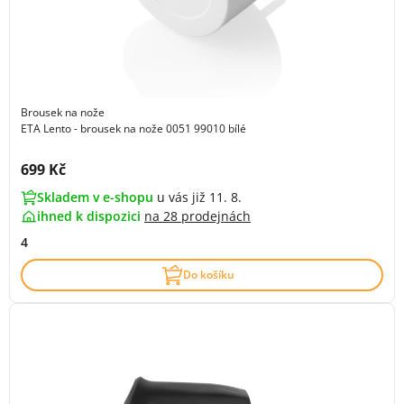
Brousek na nože
ETA Lento - brousek na nože 0051 99010 bílé
Cena s DPH:
699 Kč
Skladem v e-shopu
u vás již 11. 8.
ihned k dispozici
na
28 prodejnách
4
Do košíku