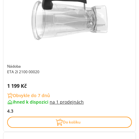
Nádoba
ETA 2l 2100 00020
Cena s DPH:
1 199 Kč
Obvykle do 7 dnů
ihned k dispozici
na
1 prodejnách
4.3
Do košíku