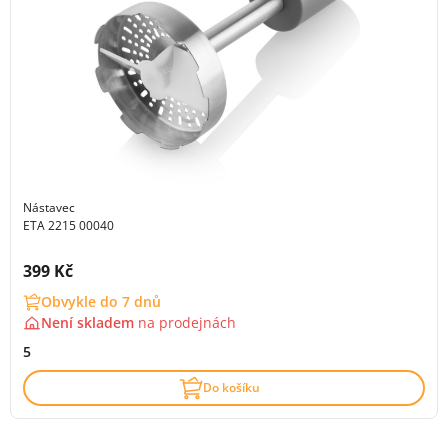
Nástavec
ETA 2215 00040
Cena s DPH:
399 Kč
Obvykle do 7 dnů
Není skladem
na
prodejnách
5
Do košíku