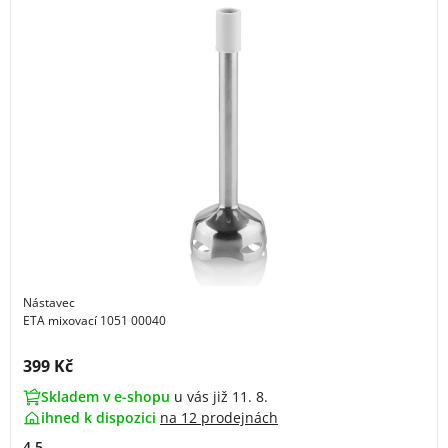
Nástavec
ETA mixovací 1051 00040
Cena s DPH:
399 Kč
Skladem v e-shopu
u vás již 11. 8.
ihned k dispozici
na
12 prodejnách
4.5