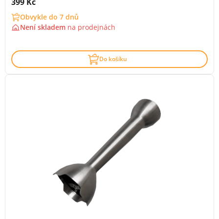
Cena s DPH:
399 Kč
Obvykle do 7 dnů
Není skladem
na
prodejnách
Do košíku