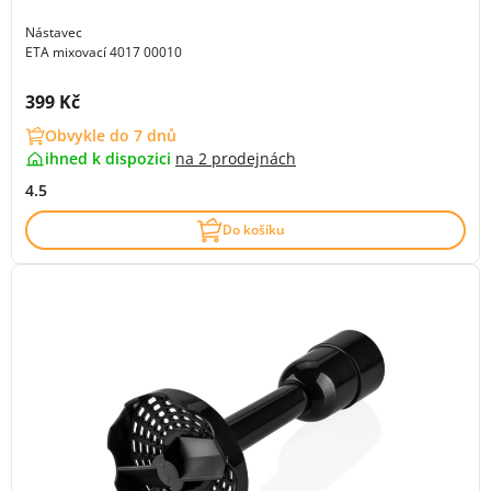
Nástavec
ETA mixovací 4017 00010
Cena s DPH:
399 Kč
Obvykle do 7 dnů
ihned k dispozici
na
2 prodejnách
4.5
Do košíku