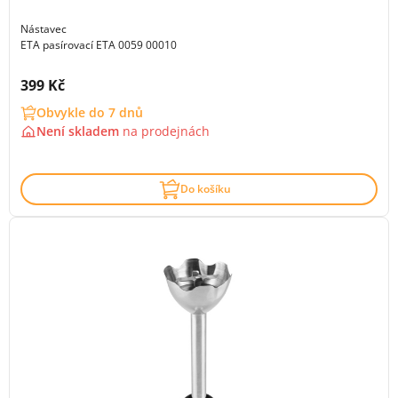
Nástavec
ETA pasírovací ETA 0059 00010
Cena s DPH:
399 Kč
Obvykle do 7 dnů
Není skladem
na
prodejnách
Do košíku