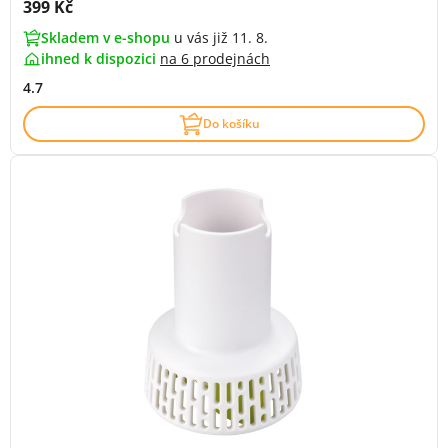
Cena s DPH:
399 Kč
Skladem v e-shopu
u vás již 11. 8.
ihned k dispozici
na
6 prodejnách
4.7
Do košíku