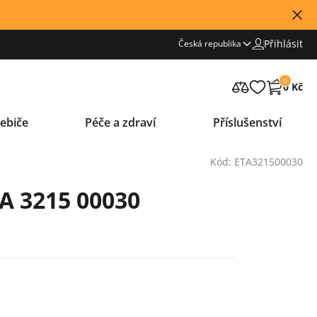
Přihlásit
Česká republika
0
0 Kč
ebiče
Péče a zdraví
Příslušenství
Kód: ETA321500030
A 3215 00030