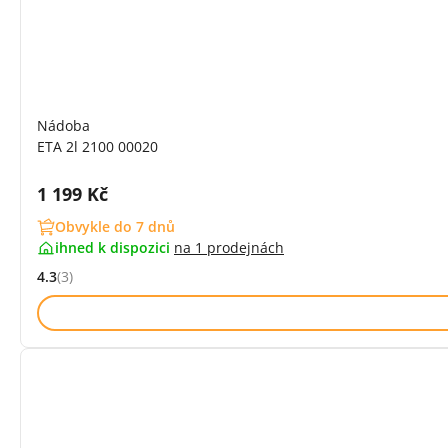
Nádoba
ETA 2l 2100 00020
Cena s DPH:
1 199 Kč
Obvykle do 7 dnů
ihned k dispozici
na
1 prodejnách
4.3
(3)
Hodnocení: 4.3 z 5 (3 recenzí)