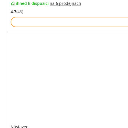
ihned k dispozici
na
6 prodejnách
4.7
(48)
Hodnocení: 4.7 z 5 (48 recenzí)
Nástavec