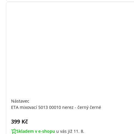
Nástavec
ETA mixovací 5013 00010 nerez - černý černé
Cena s DPH:
399 Kč
Skladem v e-shopu
u vás již 11. 8.