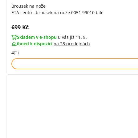
Brousek na nože
ETA Lento - brousek na nože 0051 99010 bílé
Cena s DPH:
699 Kč
Skladem v e-shopu
u vás již 11. 8.
ihned k dispozici
na
28 prodejnách
4
(2)
Hodnocení: 4 z 5 (2 recenzí)