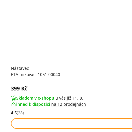
Nástavec
ETA mixovací 1051 00040
Cena s DPH:
399 Kč
Skladem v e-shopu
u vás již 11. 8.
ihned k dispozici
na
12 prodejnách
4.5
(28)
Hodnocení: 4.5 z 5 (28 recenzí)