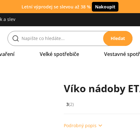
Letní výprodej se slevou až 38 %
Nakoupit
 a slev
Hledat
vaření
Velké spotřebiče
Vestavné spotř
Víko nádoby ET
3
(2)
Hodnocení: 3 z 5 (2 recenzí)
Podrobný popis