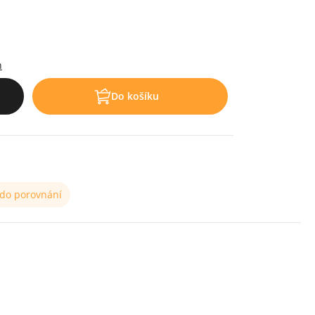
h
Do košíku
 do porovnání