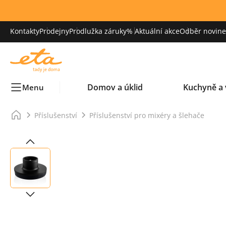
Kontakty
Prodejny
Prodlužka záruky
% Aktuální akce
Odběr novinek
Domov a úklid
Kuchyně a 
Menu
Příslušenství
Příslušenství pro mixéry a šlehače