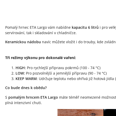
Pomalý hrnec ETA Largo vám nabídne
kapacitu 6 litrů
i pro vel
servírování, tak i skladování v chladničce.
Keramickou nádobu
navíc můžete vložit i do trouby, kde zvládn
Tři režimy výkonu pro dokonalé vaření:
HIGH:
Pro rychlejší přípravu pokrmů (100 - 74 °C)
LOW:
Pro pozvolnější a jemnější přípravu (90 - 74 °C)
KEEP WARM
: Udržuje teplotu nebo ohřívá již hotová jídla 
Co bude dnes k obědu?
S
pomalým hrncem ETA Largo
máte téměř neomezené možnosti! 
plná intenzivní chuti.