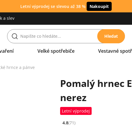
Letní výprodej se slevou až 38 %
Nakoupit
 a slev
Hledat
vaření
Velké spotřebiče
Vestavné spotř
ické hrnce a pánve
Pomalý hrnec E
nerez
Letní výprodej
4.8
(71)
Hodnocení: 4.8 z 5 (71 recenzí)