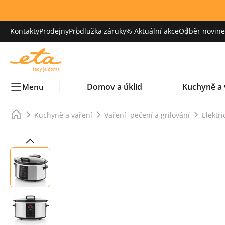
Kontakty
Prodejny
Prodlužka záruky
% Aktuální akce
Odběr novinek
Domov a úklid
Kuchyně a 
Menu
Kuchyně a vaření
Vaření, pečení a grilování
Elektr