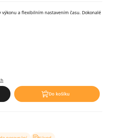
y výkonu a flexibilním nastavením času. Dokonalé
.
ch
Do košíku
 do porovnání
Návod