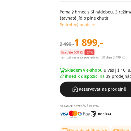
Pomalý hrnec s 6l nádobou, 3 režim
šťavnaté jídlo plné chuti!
Podrobný popis
1 899,-
2 499,-
Ušetříte 600 Kč
-24%
nejnižší cena za posledních 30 dnů 2 499 Kč
Skladem v e-shopu
u vás již 10. 8
ihned k dispozici
na
39 prodejná
Rezervovat na prodejně
GARANCE BEZPEČNÉ PLATBY
Přidat do oblíbených
Přidat