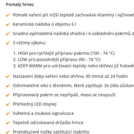
Pomalý hrnec
Pomalé vaření při nižší teplotě zachovává vitamíny i výživov
Keramická nádoba o objemu 6 l
Snadno vyjímatelná nádoba vhodná i k uskladnění pokrmů d
3 režimy výkonu:
HIGH pro rychlejší přípravu pokrmu (100 - 74 °C)
LOW pro pozvolnější přípravu (90 - 74 °C)
KEEP WARM pro udržování teploty nebo ohřevu již hotové
Nastavení doby vaření nebo ohřevu 30 minut až 24 hodin
Odnímatelné víko s těsněním, které zajišťuje, že jídlo zůsta
Připravovaný pokrm se nepřipálí, maso se nevysuší
Přehledný LED displej
Světelná a zvuková signalizace
Tepelně odizolovaná držadla hrnce
Protiskluzové nožky zajišťující stabilitu