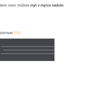
víkem navíc můžete
mýt v myčce nádobí
.
gistrovat
ZDE
.