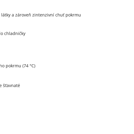
é látky a zároveň zintenzivní chuť pokrmu
o chladničky
ho pokrmu (74 °C)
ne šťavnaté