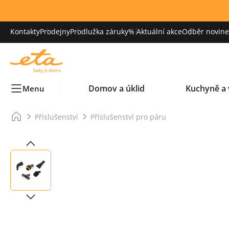
Kontakty
Prodejny
Prodlužka záruky
% Aktuální akce
Odběr novinek
Domov a úklid
Kuchyně a 
Menu
Příslušenství
Příslušenství pro páru