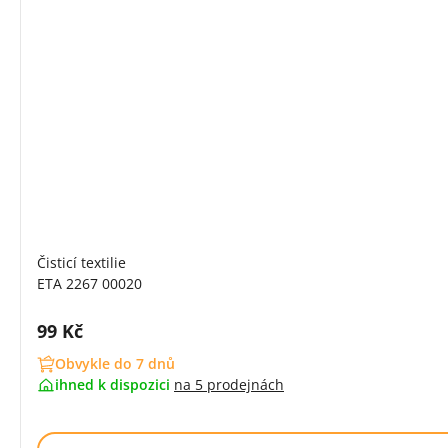
Čisticí textilie
ETA 2267 00020
Cena s DPH:
99 Kč
Obvykle do 7 dnů
ihned k dispozici
na
5 prodejnách