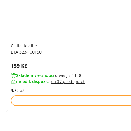
Čisticí textilie
ETA 3234 00150
Cena s DPH:
159 Kč
Skladem v e-shopu
u vás již 11. 8.
ihned k dispozici
na
37 prodejnách
4.7
(12)
Hodnocení: 4.7 z 5 (12 recenzí)