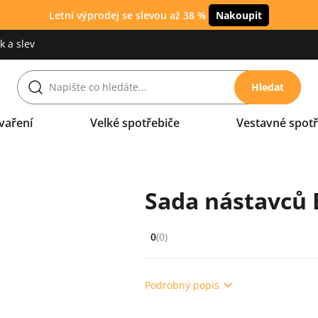
Letní výprodej se slevou až 38 %
Nakoupit
 a slev
Hledat
vaření
Velké spotřebiče
Vestavné spotř
Sada nástavců 
0
(0)
Hodnocení: 0 z 5 (0 recenzí)
Podrobný popis