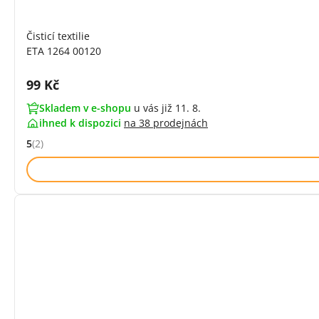
Čisticí textilie
ETA 1264 00120
Cena s DPH:
99 Kč
Skladem v e-shopu
u vás již 11. 8.
ihned k dispozici
na
38 prodejnách
5
(2)
Hodnocení: 5 z 5 (2 recenzí)