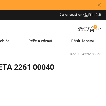
Přihlásit
Česká republika
0
0 Kč
ebiče
Péče a zdraví
Příslušenství
Kód: ETA226100040
ETA 2261 00040