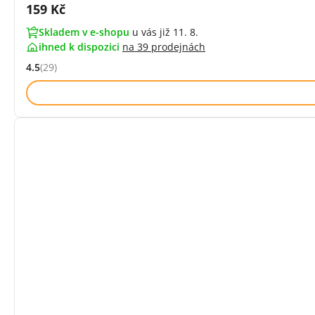
Cena s DPH:
159 Kč
Skladem v e-shopu
u vás již 11. 8.
ihned k dispozici
na
39 prodejnách
4.5
(29)
Hodnocení: 4.5 z 5 (29 recenzí)