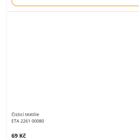
Čisticí textilie
ETA 2261 00080
Cena s DPH:
69 Kč