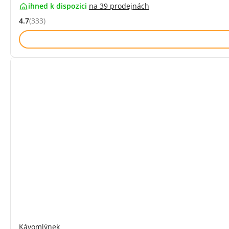
ihned k dispozici
na
39 prodejnách
4.7
(333)
Hodnocení: 4.7 z 5 (333 recenzí)
Kávomlýnek