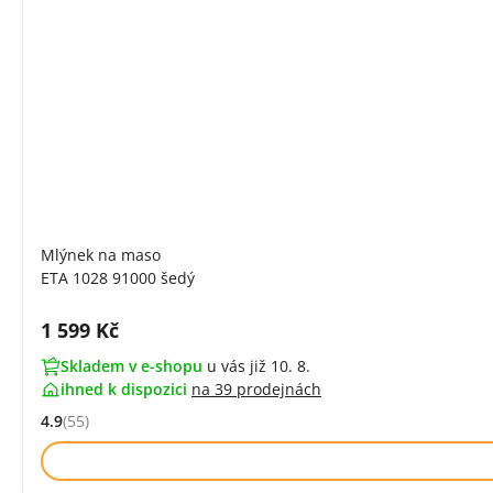
Mlýnek na maso
ETA 1028 91000 šedý
Cena s DPH:
1 599 Kč
Skladem v e-shopu
u vás již 10. 8.
ihned k dispozici
na
39 prodejnách
4.9
(55)
Hodnocení: 4.9 z 5 (55 recenzí)