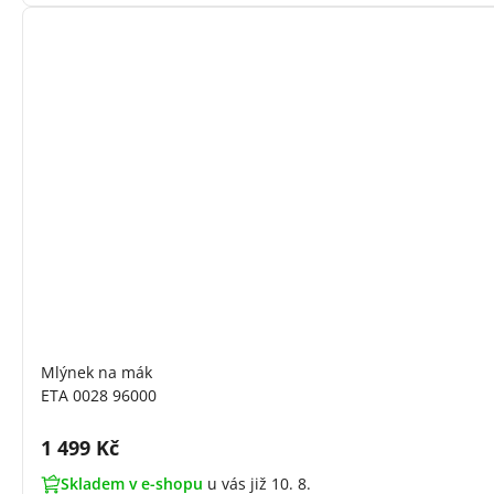
Mlýnek na mák
ETA 0028 96000
Cena s DPH:
1 499 Kč
Skladem v e-shopu
u vás již 10. 8.