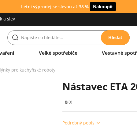
Letní výprodej se slevou až 38 %
Nakoupit
 a slev
Hledat
vaření
Velké spotřebiče
Vestavné spotř
lýnky pro kuchyňské roboty
Nástavec ETA 2
0
(0)
Hodnocení: 0 z 5 (0 recenzí)
Podrobný popis