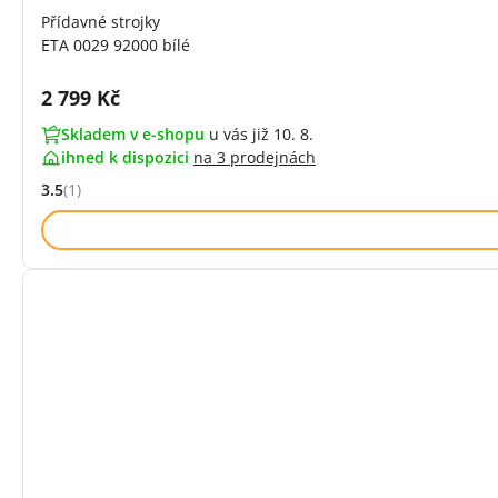
Přídavné strojky
ETA 0029 92000 bílé
Cena s DPH:
2 799 Kč
Skladem v e-shopu
u vás již 10. 8.
ihned k dispozici
na
3 prodejnách
3.5
(1)
Hodnocení: 3.5 z 5 (1 recenzí)