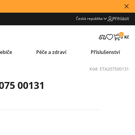
Přihlásit
Česká republika
0
0 Kč
ebiče
Péče a zdraví
Příslušenství
Kód: ETA207500131
075 00131