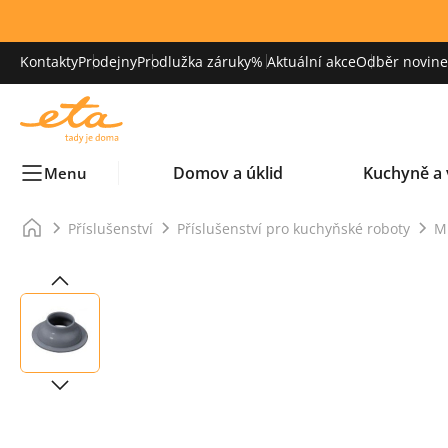
Kontakty
Prodejny
Prodlužka záruky
% Aktuální akce
Odběr novinek
Domov a úklid
Kuchyně a 
Menu
Příslušenství
Příslušenství pro kuchyňské roboty
M