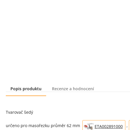
Popis produktu
Recenze a hodnocení
Popis produktu
Tvarovač šedý
určeno pro masořezku průměr 62 mm
,
ETA002891000