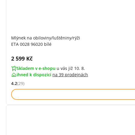
Mlýnek na obiloviny/luštěniny/rýži
ETA 0028 96020 bílé
Cena s DPH:
2 599 Kč
Skladem v e-shopu
u vás již 10. 8.
ihned k dispozici
na
39 prodejnách
4.2
(29)
Hodnocení: 4.2 z 5 (29 recenzí)