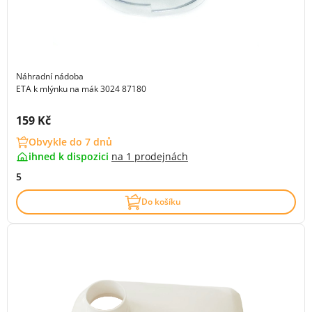
Náhradní nádoba
ETA k mlýnku na mák 3024 87180
Cena s DPH:
159 Kč
Obvykle do 7 dnů
ihned k dispozici
na
1 prodejnách
5
Do košíku