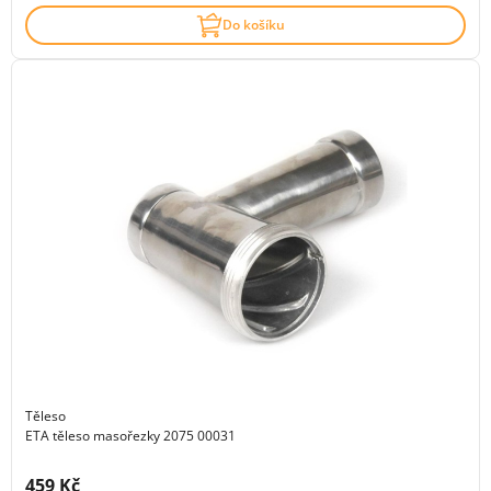
Do košíku
Těleso
ETA těleso masořezky 2075 00031
Cena s DPH:
459 Kč