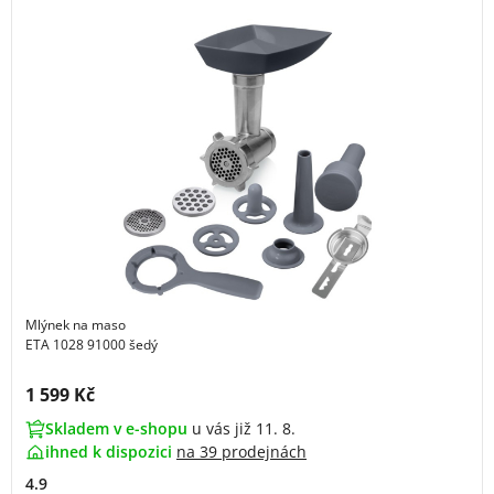
Mlýnek na maso
ETA 1028 91000 šedý
Cena s DPH:
1 599 Kč
Skladem v e-shopu
u vás již 11. 8.
ihned k dispozici
na
39 prodejnách
4.9