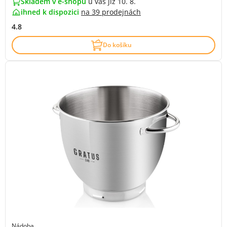
Skladem v e-shopu
u vás již 10. 8.
ihned k dispozici
na
39 prodejnách
4.8
Do košíku
Nádoba