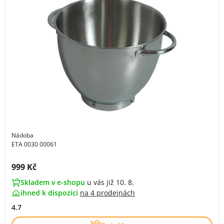
Nádoba
ETA 0030 00061
Cena s DPH:
999 Kč
Skladem v e-shopu
u vás již 10. 8.
ihned k dispozici
na
4 prodejnách
4.7