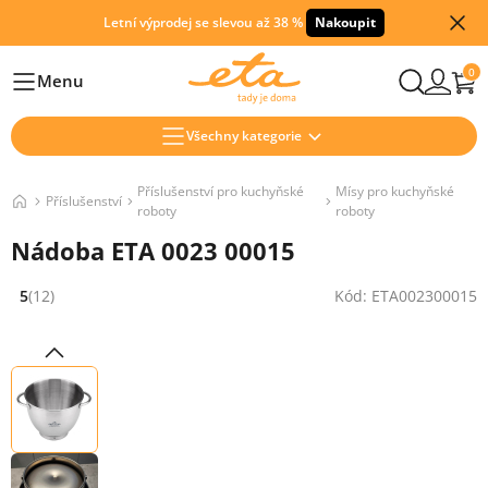
Letní výprodej se slevou až 38 %
Nakoupit
0
Menu
Hlavní
Všechny kategorie
Příslušenství pro kuchyňské
Mísy pro kuchyňské
Příslušenství
roboty
roboty
Nádoba ETA 0023 00015
5
(12)
Kód: ETA002300015
Hodnocení: 5 z 5 (12 recenzí)