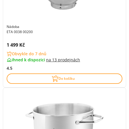
Nádoba
ETA 0038 00200
Cena s DPH:
1 499 Kč
Obvykle do 7 dnů
ihned k dispozici
na
13 prodejnách
4.5
Do košíku