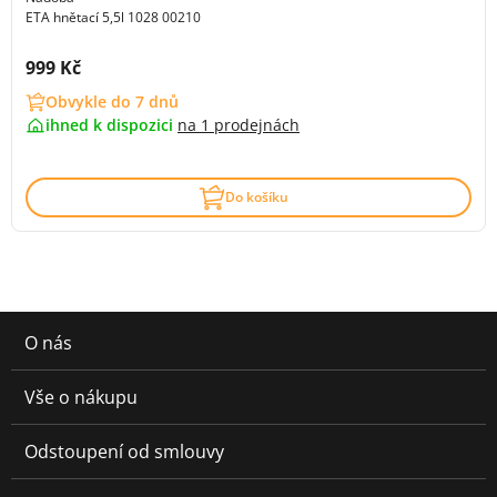
ETA hnětací 5,5l 1028 00210
Cena s DPH:
999 Kč
Obvykle do 7 dnů
ihned k dispozici
na
1 prodejnách
Do košíku
O nás
Vše o nákupu
Odstoupení od smlouvy