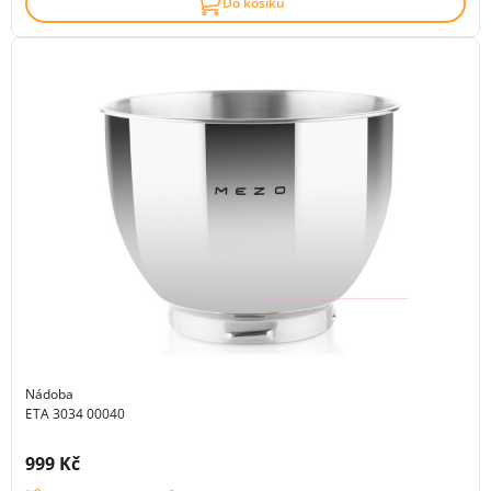
Do košíku
Nádoba
ETA 3034 00040
Cena s DPH:
999 Kč