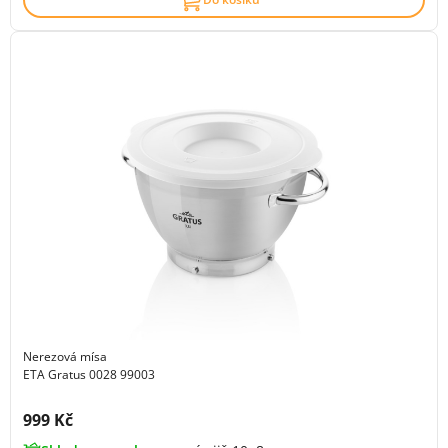
Nerezová mísa
ETA Gratus 0028 99003
Cena s DPH:
999 Kč