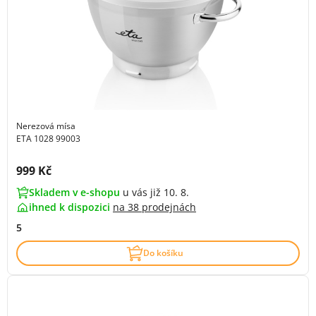
Nerezová mísa
ETA 1028 99003
Cena s DPH:
999 Kč
Skladem v e-shopu
u vás již 10. 8.
ihned k dispozici
na
38 prodejnách
5
Do košíku