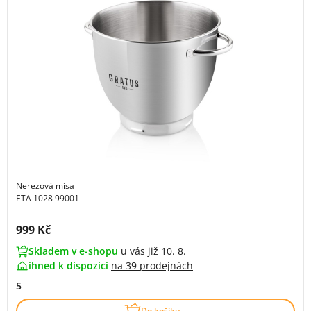
Nerezová mísa
ETA 1028 99001
Cena s DPH:
999 Kč
Skladem v e-shopu
u vás již 10. 8.
ihned k dispozici
na
39 prodejnách
5
Do košíku