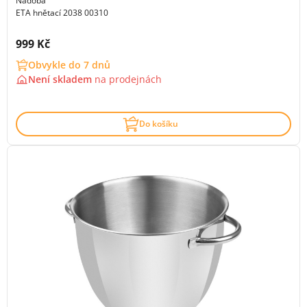
Nádoba
ETA hnětací 2038 00310
Cena s DPH:
999 Kč
Obvykle do 7 dnů
Není skladem
na
prodejnách
Do košíku