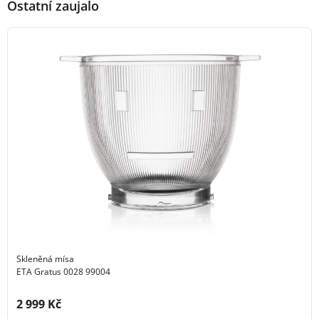
Ostatní zaujalo
Skleněná mísa
ETA Gratus 0028 99004
Cena s DPH:
2 999 Kč