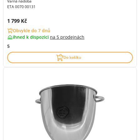
Varná nádoba
ETA 0070 00131
Cena s DPH:
1 799 Kč
Obvykle do 7 dnů
ihned k dispozici
na
5 prodejnách
5
Do košíku