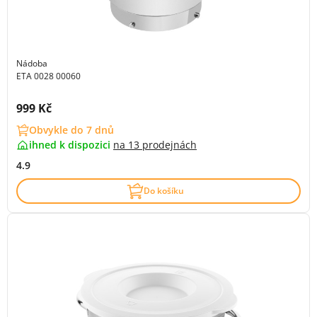
Nádoba
ETA 0028 00060
Cena s DPH:
999 Kč
Obvykle do 7 dnů
ihned k dispozici
na
13 prodejnách
4.9
Do košíku