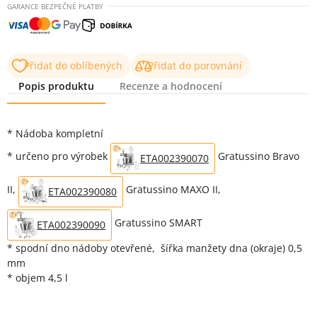
GARANCE BEZPEČNÉ PLATBY
Přidat do oblíbených
Přidat do porovnání
Popis produktu
Recenze a hodnocení
Popis produktu
* Nádoba kompletní
* určeno pro výrobek
Gratussino Bravo
ETA002390070
II,
Gratussino MAXO II,
ETA002390080
Gratussino SMART
ETA002390090
* spodní dno nádoby otevřené, šířka manžety dna (okraje) 0,5
mm
* objem 4,5 l