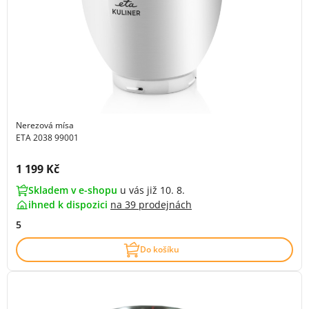
Nerezová mísa
ETA 2038 99001
Cena s DPH:
1 199 Kč
Skladem v e-shopu
u vás již 10. 8.
ihned k dispozici
na
39 prodejnách
5
Do košíku