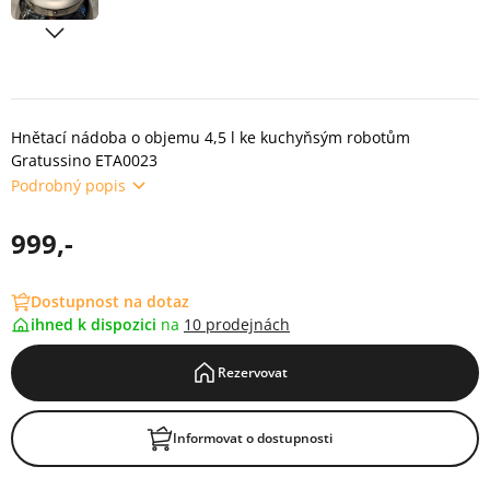
Hnětací nádoba o objemu 4,5 l ke kuchyňsým robotům
Gratussino ETA0023
Podrobný popis
999,-
Dostupnost na dotaz
ihned k dispozici
na
10 prodejnách
Rezervovat
Informovat o dostupnosti