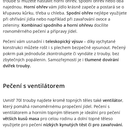
troubě si můžete nastavit horní ohřev, spodní ohřev nebo oba
najednou.
Horní ohřev
vám jídlo krásně zapeče a postará se o
křupavou kůrku, třeba u chleba.
Spodní ohřev
nejlépe využijete
při ohřívání jídla nebo například při zavařování ovoce a
zeleniny.
Kombinací spodního a horní ohřevu
docílíte
rovnoměrného pečení a přípravy jídel.
Pečení vám usnadní i
teleskopický výsuv
– díky vychytané
konstrukci můžete rošt i s plechem bezpečně vysunout. Pečený
pokrm pak jednoduše zkontrolujete či vyndáte z trouby, bez
zbytečných popálenin. Samozřejmostí je i
tlumené dovírání
dvířek trouby.
Pečení s ventilátorem
Uvnitř 70l trouby najdete kromě topných těles také
ventilátor
,
který pomáhá rovnoměrnému propečení jídel. Pečení s
ventilátorem a horním topným tělesem je ideální pro pečení
větších kusů masa
pro celou rodinu a dolní topné těleso
využijete pro pečení
nízkých kynutých těst či pro zavařování.