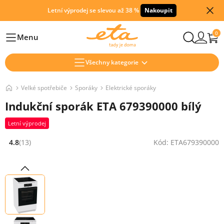
Letní výprodej se slevou až 38 %
Nakoupit
0
Menu
Hlavní
Všechny kategorie
Velké spotřebiče
Sporáky
Elektrické sporáky
Indukční sporák ETA 679390000 bílý
Letní výprodej
4.8
(13)
Kód: ETA679390000
Hodnocení: 4.8 z 5 (13 recenzí)