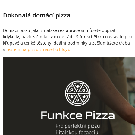
Dokonalá domácí pizza
Domácí pizzu jako z italské restaurace si můžete dopřát
kdykoliv, navíc s čímkoliv máte rádi! S
funkcí Pizza
nastavíte pro
křupavé a tenké těsto ty ideální podmínky a začít můžete třeba
s
těstem na pizzu z našeho blogu
.