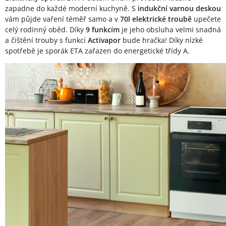
zapadne do každé moderní kuchyně. S
indukční varnou deskou
vám půjde vaření téměř samo a v
70l elektrické troubě
upečete
celý rodinný oběd. Díky
9 funkcím
je jeho obsluha velmi snadná
a čištění trouby s funkcí
Activapor
bude hračka! Díky nízké
spotřebě je sporák ETA zařazen do energetické třídy A.