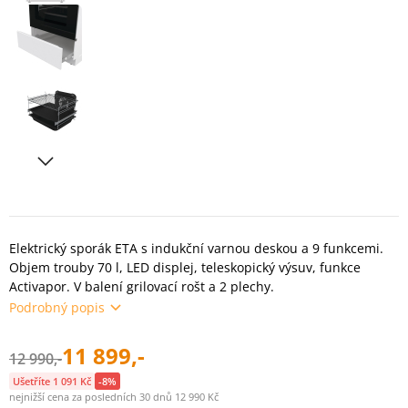
Elektrický sporák ETA s indukční varnou deskou a 9 funkcemi.
Objem trouby 70 l, LED displej, teleskopický výsuv, funkce
Activapor. V balení grilovací rošt a 2 plechy.
Podrobný popis
11 899,-
12 990,-
Ušetříte 1 091 Kč
-8%
nejnižší cena za posledních 30 dnů 12 990 Kč