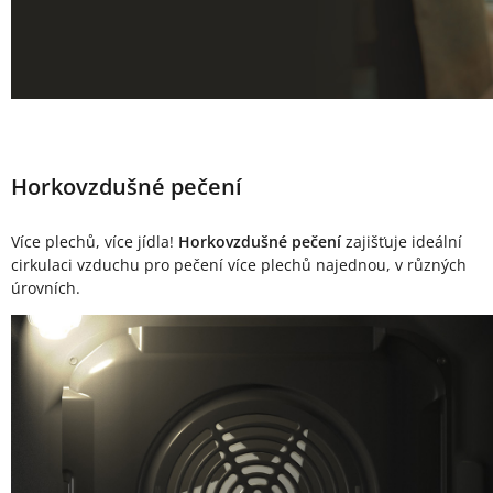
Horkovzdušné pečení
Více plechů, více jídla!
Horkovzdušné pečení
zajišťuje ideální
cirkulaci vzduchu pro pečení více plechů najednou, v různých
úrovních.