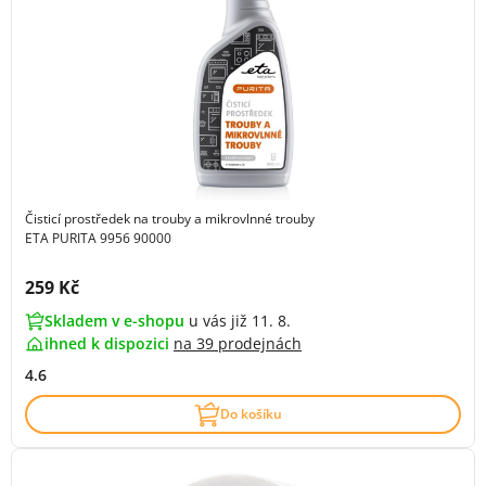
Čisticí prostředek na trouby a mikrovlnné trouby
ETA PURITA 9956 90000
Cena s DPH:
259 Kč
Skladem v e-shopu
u vás již 11. 8.
ihned k dispozici
na
39 prodejnách
4.6
Do košíku