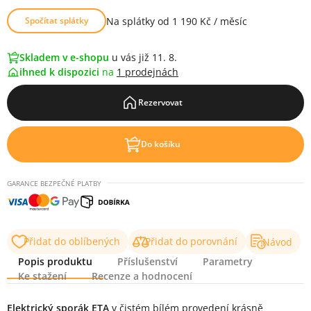
Na splátky od 1 190 Kč / měsíc
Spočítat splátky
Skladem v e-shopu
u vás již 11. 8.
ihned k dispozici
na
1 prodejnách
Rezervovat
Do košíku
GARANCE BEZPEČNÉ PLATBY
Přidat do oblíbených
Přidat do porovnání
Návod
Popis produktu
Příslušenství
Parametry
Ke stažení
Recenze a hodnocení
Popis produktu
Elektrický sporák ETA
v čistém bílém provedení krásně