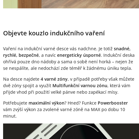
Objevte kouzlo indukčního vaření
Vaření na indukční varné desce vás nadchne. Je totiž
snadné,
rychlé, bezpečné
, a navíc
energeticky úsporné
. Indukční deska
ohřívá pouze dno nádoby a sama o sobě není horká – nejen že
se nespálíte, ale nedochází zde téměř k žádnému úniku tepla.
Na desce najdete
4 varné zóny
, v případě potřeby však můžete
dvě zóny spojit a využít
Multifunkční varnou zónu
, která vám
přijde vhod při použití velké pánve nebo zapékací mísy.
Potřebujete
maximální výkon
? Hned? Funkce
Powerbooster
vám zvýší výkon za zvolené varné zóně na MAX po dobu 10
minut.