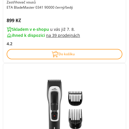
Zastřihovač vousů
ETA BladeMaster 0341 90000 černý/šedý
Cena s DPH:
899 Kč
Skladem v e-shopu
u vás již 7. 8.
ihned k dispozici
na
39 prodejnách
4.2
Do košíku