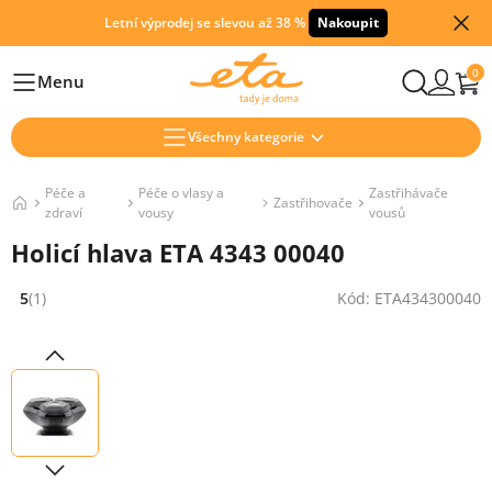
Letní výprodej se slevou až 38 %
Nakoupit
0
Menu
Hlavní
Všechny kategorie
Péče a
Péče o vlasy a
Zastřihávače
Zastřihovače
zdraví
vousy
vousů
Holicí hlava ETA 4343 00040
5
(1)
Kód: ETA434300040
Hodnocení: 5 z 5 (1 recenzí)