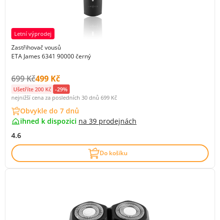
Letní výprodej
Zastřihovač vousů
ETA James 6341 90000 černý
Původní cena s DPH:
Cena s DPH:
699 Kč
499 Kč
Ušetříte 200 Kč
-29%
nejnižší cena za posledních 30 dnů
699 Kč
Obvykle do 7 dnů
ihned k dispozici
na
39 prodejnách
4.6
Do košíku