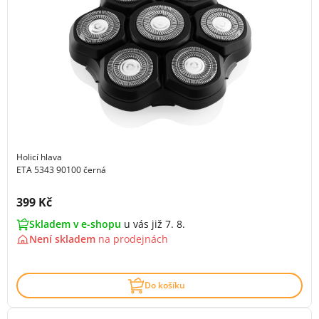
Holicí hlava
ETA 5343 90100 černá
Cena s DPH:
399 Kč
Skladem v e-shopu
u vás již 7. 8.
Není skladem
na
prodejnách
Do košíku