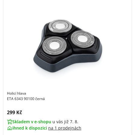
Holicí hlava
ETA 6343 90100 černá
Cena s DPH:
299 Kč
Skladem v e-shopu
u vás již 7. 8.
ihned k dispozici
na
1 prodejnách