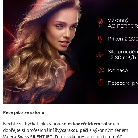
Popis produktu
Péče jako ze salonu
Nechte se hýčkat jako v
luxusním kadeřnickém salonu
a
dopřejte si profesionální
švýcarskou péči
s výkonným fénem
Valera Swiss SILENT JET
. Tento výkonný fén s motorem
AC-