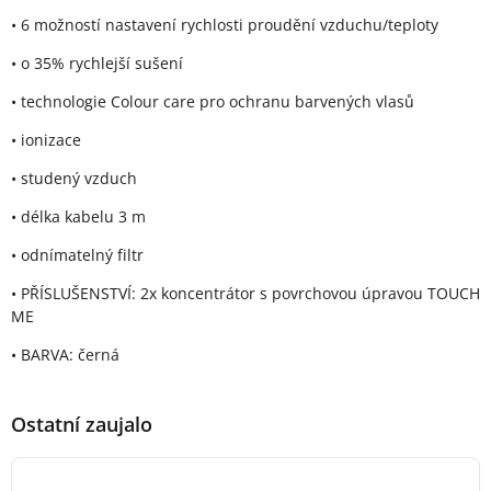
• 6 možností nastavení rychlosti proudění vzduchu/teploty
• o 35% rychlejší sušení
• technologie Colour care pro ochranu barvených vlasů
• ionizace
• studený vzduch
• délka kabelu 3 m
• odnímatelný filtr
• PŘÍSLUŠENSTVÍ: 2x koncentrátor s povrchovou úpravou TOUCH
ME
• BARVA: černá
Ostatní zaujalo