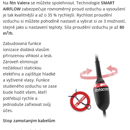
Na
fén Valera
se můžete spolehnout. Technologie
SMART
AIRFLOW
zabezpečuje rovnoměrný proud vzduchu a vysoušení
je tak kvalitnější a až o 35 % rychlejší. Rychlost proudění
vzduchu si můžete pohodlně nastavit a vybrat si ze 3 možností,
stejně jako u nastavení teploty. Síla proudění vzduchu je až
80
3
m
/h
.
Zabudovaná funkce
ionizace dodává vlasům
přirozenou vlhkost a lesk.
Zároveň eliminuje
nežádoucí statickou
elektřinu a zajišťuje hladké
a vyživené vlasy. Funkce
studeného vzduchu se zase
bude hodit všem, kteří
potřebují rychle a
jednoduše zafixovat svůj
účes.
Stop zamotaným kabelům