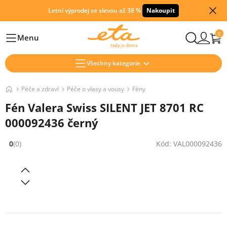
Letní výprodej se slevou až 38 %
Nakoupit
0
Menu
Hlavní
Všechny kategorie
Péče a zdraví
Péče o vlasy a vousy
Fény
Fén Valera Swiss SILENT JET 8701 RC
000092436 černý
0
(0)
Kód: VAL000092436
Hodnocení: 0 z 5 (0 recenzí)