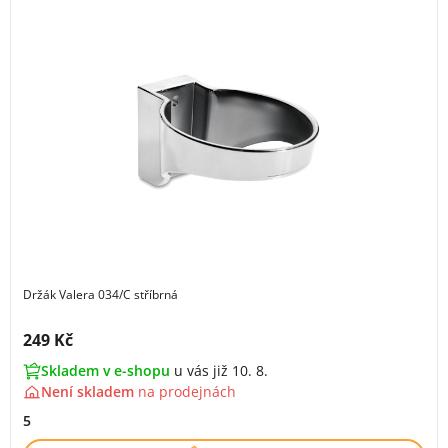
Držák Valera 034/C stříbrná
Cena s DPH:
249 Kč
Skladem v e-shopu
u vás již 10. 8.
Není skladem
na
prodejnách
5