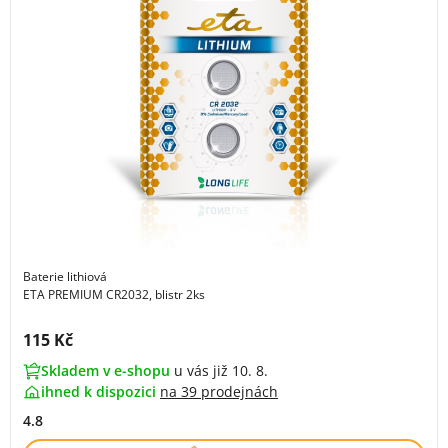
Baterie lithiová
ETA PREMIUM CR2032, blistr 2ks
Cena s DPH:
115 Kč
Skladem v e-shopu
u vás již 10. 8.
ihned k dispozici
na
39 prodejnách
4.8