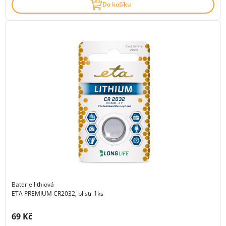
Do košíku
Baterie lithiová
ETA PREMIUM CR2032, blistr 1ks
Cena s DPH:
69 Kč