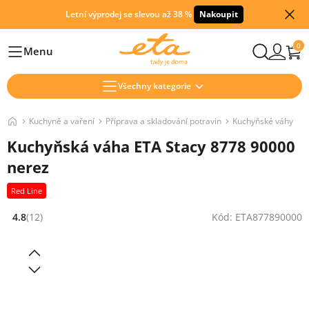
Letní výprodej se slevou až 38 %
Nakoupit
0
Menu
Hlavní
Všechny kategorie
Kuchyně a vaření
Příprava a skladování potravin
Kuchyňské váhy
Kuchyňská váha ETA Stacy 8778 90000
nerez
Red Line
4.8
(12)
Kód: ETA877890000
Hodnocení: 4.8 z 5 (12 recenzí)