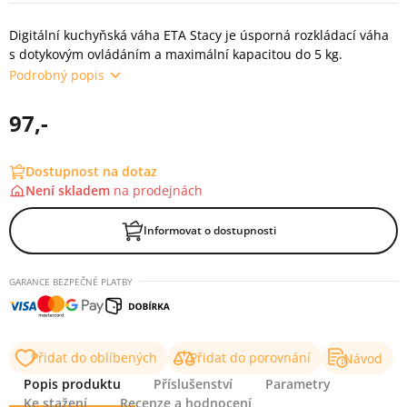
Digitální kuchyňská váha ETA Stacy je úsporná rozkládací váha
s dotykovým ovládáním a maximální kapacitou do 5 kg.
Podrobný popis
97,-
Dostupnost na dotaz
Není skladem
na
prodejnách
Informovat o dostupnosti
GARANCE BEZPEČNÉ PLATBY
Přidat do oblíbených
Přidat do porovnání
Návod
Popis produktu
Příslušenství
Parametry
Ke stažení
Recenze a hodnocení