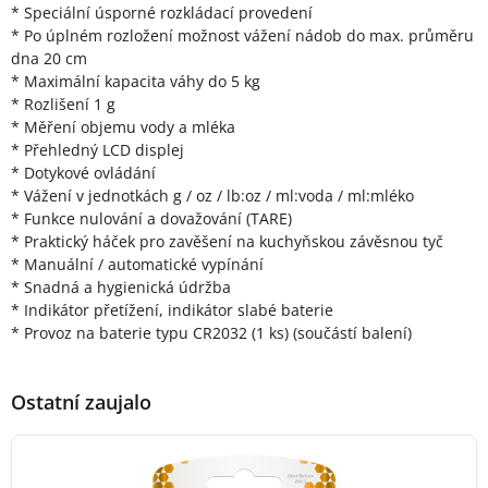
* Speciální úsporné rozkládací provedení
* Po úplném rozložení možnost vážení nádob do max. průměru
dna 20 cm
* Maximální kapacita váhy do 5 kg
* Rozlišení 1 g
* Měření objemu vody a mléka
* Přehledný LCD displej
* Dotykové ovládání
* Vážení v jednotkách g / oz / lb:oz / ml:voda / ml:mléko
* Funkce nulování a dovažování (TARE)
* Praktický háček pro zavěšení na kuchyňskou závěsnou tyč
* Manuální / automatické vypínání
* Snadná a hygienická údržba
* Indikátor přetížení, indikátor slabé baterie
* Provoz na baterie typu CR2032 (1 ks) (součástí balení)
Ostatní zaujalo