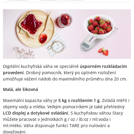
Popis produktu
Digitální kuchyňská váha ve speciálně
úsporném rozkládacím
provedení
. Drobný pomocník, který po úplném rozložení
umožňuje vážení nádob do maximálního průměru dna 20 cm.
Malá, ale šikovná
Maximální kapacita váhy je
5 kg s rozlišením 1 g
. Zvládá měřit i
objemy vody a mléka. Velkým pomocníkem je také přehledný
LCD displej a dotykové ovládání
. S kuchyňskou váhou Stacy
můžete pracovat v jednotkách g / oz / lb:oz / ml:voda i
ml:mléko. Váha disponuje funkcí TARE pro nulování a
dovažování.