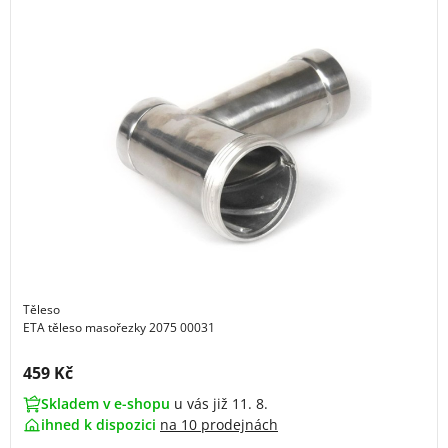
Těleso
ETA těleso masořezky 2075 00031
Cena s DPH:
459 Kč
Skladem v e-shopu
u vás již 11. 8.
ihned k dispozici
na
10 prodejnách