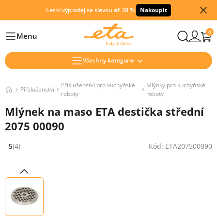
Letní výprodej se slevou až 38 %
Nakoupit
0
Menu
Hlavní
Všechny kategorie
Příslušenství pro kuchyňské
Mlýnky pro kuchyňské
Příslušenství
roboty
roboty
Mlýnek na maso ETA destička střední
2075 00090
5
(4)
Kód: ETA207500090
Hodnocení: 5 z 5 (4 recenzí)