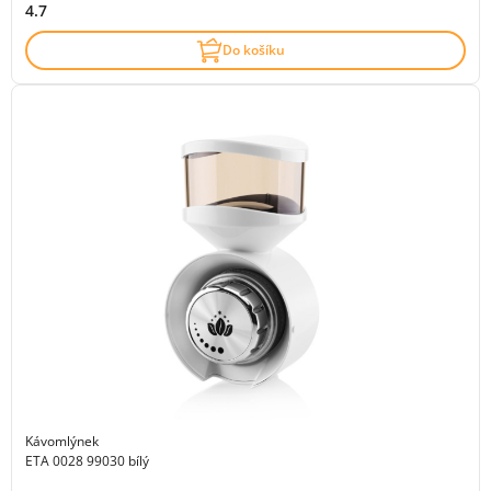
4.7
Do košíku
Kávomlýnek
ETA 0028 99030 bílý