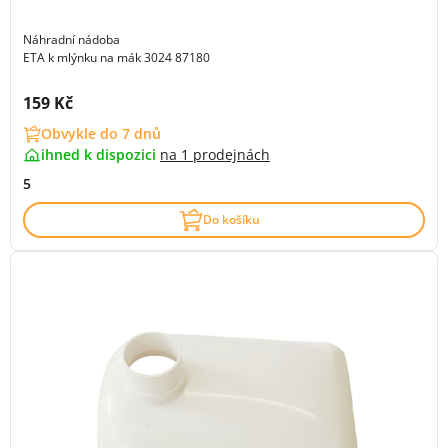
Náhradní nádoba
ETA k mlýnku na mák 3024 87180
Cena s DPH:
159 Kč
Obvykle do 7 dnů
ihned k dispozici
na
1 prodejnách
5
Do košíku