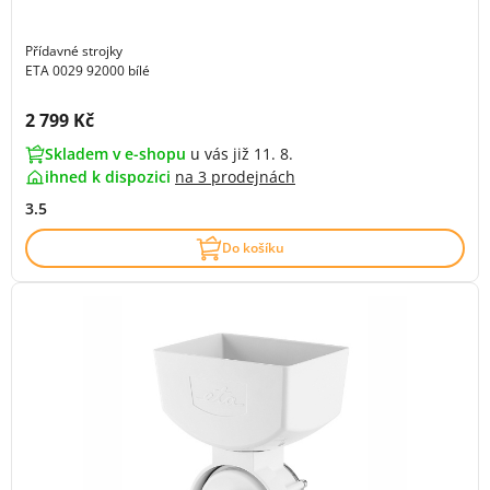
Přídavné strojky
ETA 0029 92000 bílé
Cena s DPH:
2 799 Kč
Skladem v e-shopu
u vás již 11. 8.
ihned k dispozici
na
3 prodejnách
3.5
Do košíku