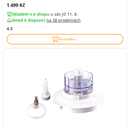
Cena s DPH:
1 499 Kč
Skladem v e-shopu
u vás již 11. 8.
ihned k dispozici
na
38 prodejnách
4.3
Do košíku