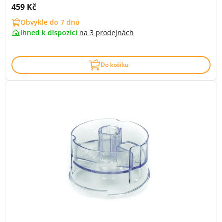
Cena s DPH:
459 Kč
Obvykle do 7 dnů
ihned k dispozici
na
3 prodejnách
Do košíku