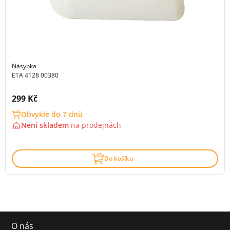
Násypka
ETA 4128 00380
Cena s DPH:
299 Kč
Obvykle do 7 dnů
Není skladem
na
prodejnách
Do košíku
O nás