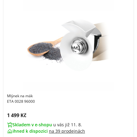
Mlýnek na mák
ETA 0028 96000
Cena s DPH:
1 499 Kč
Skladem v e-shopu
u vás již 11. 8.
ihned k dispozici
na
39 prodejnách