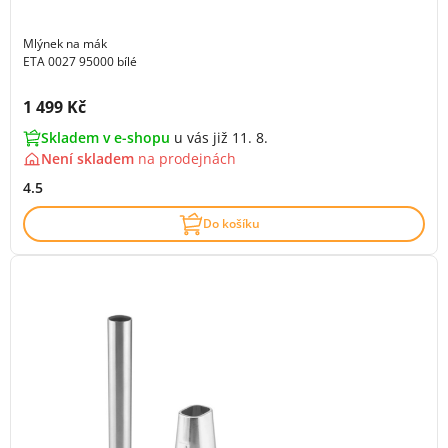
Mlýnek na mák
ETA 0027 95000 bílé
Cena s DPH:
1 499 Kč
Skladem v e-shopu
u vás již 11. 8.
Není skladem
na
prodejnách
4.5
Do košíku