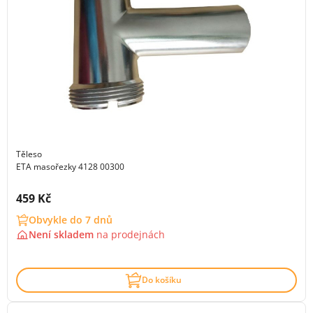
Těleso
ETA masořezky 4128 00300
Cena s DPH:
459 Kč
Obvykle do 7 dnů
Není skladem
na
prodejnách
Do košíku