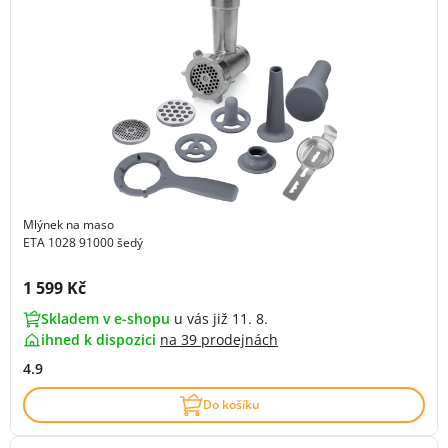
Mlýnek na maso
ETA 1028 91000 šedý
Cena s DPH:
1 599 Kč
Skladem v e-shopu
u vás již 11. 8.
ihned k dispozici
na
39 prodejnách
4.9
Do košíku