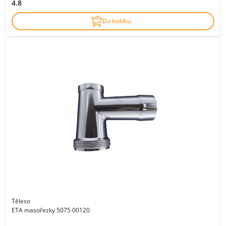
4.8
Do košíku
Těleso
ETA masořezky 5075 00120