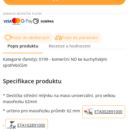
GARANCE BEZPEČNÉ PLATBY
Přidat do oblíbených
Přidat do porovnání
Popis produktu
Recenze a hodnocení
Popis produktu
Kategorie (family): 0199 - komerční ND ke kuchyňským
spotřebičům
Specifikace produktu
* Destička střední mlýnku na maso univerzální, pro velkou
masořezku 62mm
* určeno pro masořezku průměr 62 mm
ETA002891000
,
ETA102891000