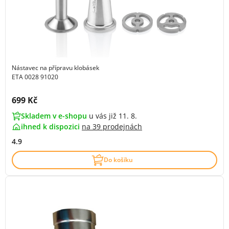
Nástavec na přípravu klobásek
ETA 0028 91020
Cena s DPH:
699 Kč
Skladem v e-shopu
u vás již 11. 8.
ihned k dispozici
na
39 prodejnách
4.9
Do košíku