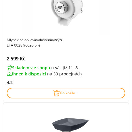
Mlýnek na obiloviny/luštěniny/rýži
ETA 0028 96020 bílé
Cena s DPH:
2 599 Kč
Skladem v e-shopu
u vás již 11. 8.
ihned k dispozici
na
39 prodejnách
4.2
Do košíku