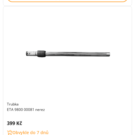
Trubka
ETA 9800 00081 nerez
Cena s DPH:
399 Kč
Obvykle do 7 dnů