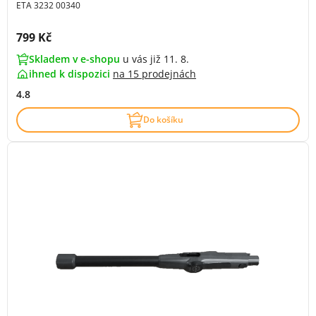
ETA 3232 00340
Cena s DPH:
799 Kč
Skladem v e-shopu
u vás již 11. 8.
ihned k dispozici
na
15 prodejnách
4.8
Do košíku