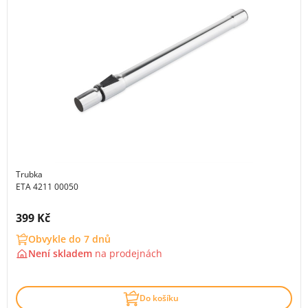
Trubka
ETA 4211 00050
Cena s DPH:
399 Kč
Obvykle do 7 dnů
Není skladem
na
prodejnách
Do košíku