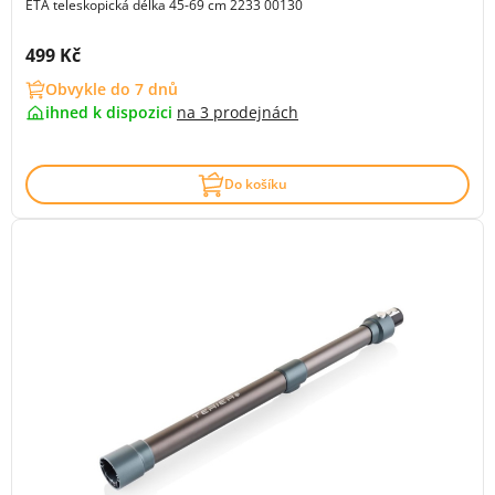
ETA teleskopická délka 45-69 cm 2233 00130
Cena s DPH:
499 Kč
Obvykle do 7 dnů
ihned k dispozici
na
3 prodejnách
Do košíku