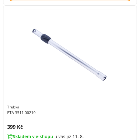
Trubka
ETA 3511 00210
Cena s DPH:
399 Kč
Skladem v e-shopu
u vás již 11. 8.