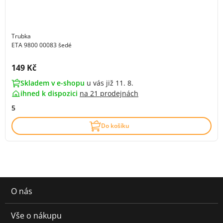
Trubka
ETA 9800 00083 šedé
Cena s DPH:
149 Kč
Skladem v e-shopu
u vás již 11. 8.
ihned k dispozici
na
21 prodejnách
5
Do košíku
O nás
Vše o nákupu