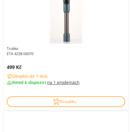
Trubka
ETA 4238 00070
Cena s DPH:
499 Kč
Obvykle do 7 dnů
ihned k dispozici
na
1 prodejnách
Do košíku