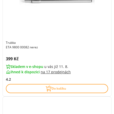
Trubka
ETA 9800 00082 nerez
Cena s DPH:
399 Kč
Skladem v e-shopu
u vás již 11. 8.
ihned k dispozici
na
17 prodejnách
4.2
Do košíku