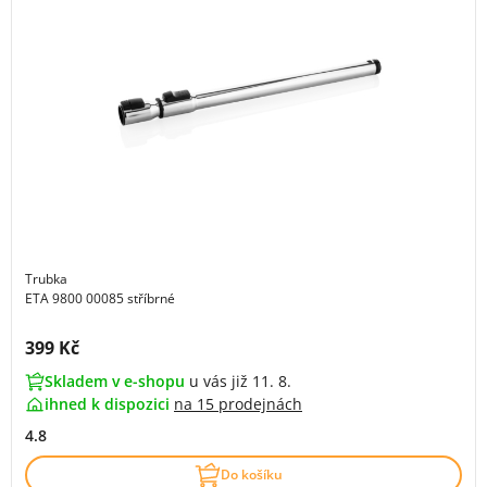
Trubka
ETA 9800 00085 stříbrné
Cena s DPH:
399 Kč
Skladem v e-shopu
u vás již 11. 8.
ihned k dispozici
na
15 prodejnách
4.8
Do košíku