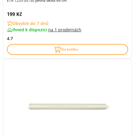
ETA 1233 00130 pevná délka 64 cm
Cena s DPH:
199 Kč
Obvykle do 7 dnů
ihned k dispozici
na
1 prodejnách
4.7
Do košíku