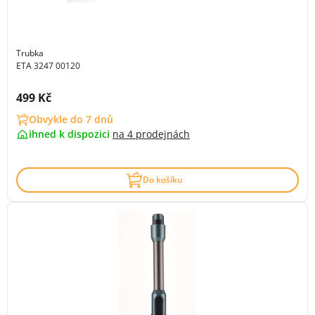
Trubka
ETA 3247 00120
Cena s DPH:
499 Kč
Obvykle do 7 dnů
ihned k dispozici
na
4 prodejnách
Do košíku