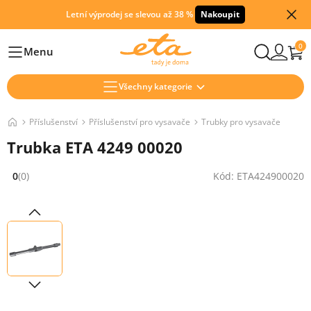
Letní výprodej se slevou až 38 %
Nakoupit
0
Menu
Hlavní
Všechny kategorie
Příslušenství
Příslušenství pro vysavače
Trubky pro vysavače
Trubka ETA 4249 00020
0
(0)
Kód: ETA424900020
Hodnocení: 0 z 5 (0 recenzí)