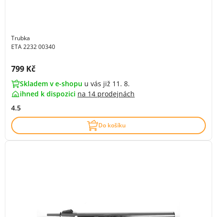
Trubka
ETA 2232 00340
Cena s DPH:
799 Kč
Skladem v e-shopu
u vás již 11. 8.
ihned k dispozici
na
14 prodejnách
4.5
Do košíku