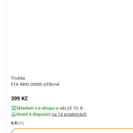
Trubka
ETA 9800 00085 stříbrné
Cena s DPH:
399 Kč
Skladem v e-shopu
u vás již 10. 8.
ihned k dispozici
na
14 prodejnách
4.8
(66)
Hodnocení: 4.8 z 5 (66 recenzí)