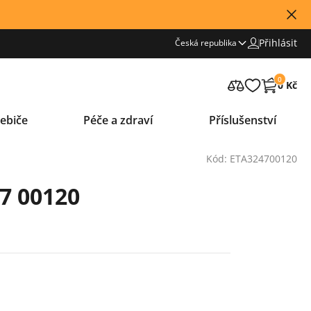
Přihlásit
Česká republika
0
0 Kč
ebiče
Péče a zdraví
Příslušenství
Kód: ETA324700120
7 00120