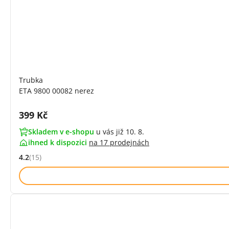
Trubka
ETA 9800 00082 nerez
Cena s DPH:
399 Kč
Skladem v e-shopu
u vás již 10. 8.
ihned k dispozici
na
17 prodejnách
4.2
(15)
Hodnocení: 4.2 z 5 (15 recenzí)