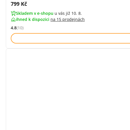
Cena s DPH:
799 Kč
Skladem v e-shopu
u vás již 10. 8.
ihned k dispozici
na
15 prodejnách
4.8
(10)
Hodnocení: 4.8 z 5 (10 recenzí)