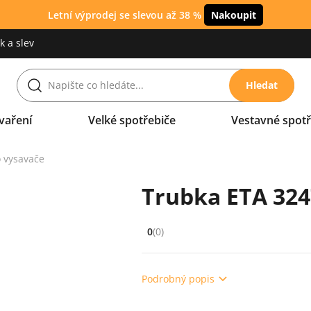
Letní výprodej se slevou až 38 %
Nakoupit
 a slev
Hledat
vaření
Velké spotřebiče
Vestavné spotř
 vysavače
Trubka ETA 324
0
(0)
Hodnocení: 0 z 5 (0 recenzí)
Podrobný popis