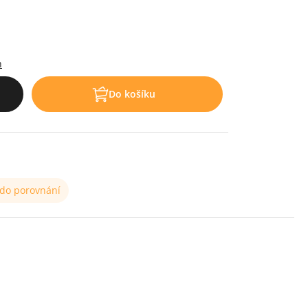
h
Do košíku
 do porovnání