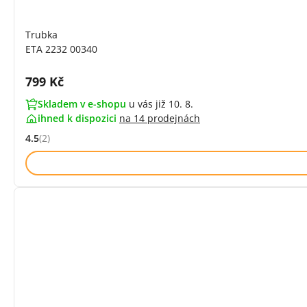
Trubka
ETA 2232 00340
Cena s DPH:
799 Kč
Skladem v e-shopu
u vás již 10. 8.
ihned k dispozici
na
14 prodejnách
4.5
(2)
Hodnocení: 4.5 z 5 (2 recenzí)