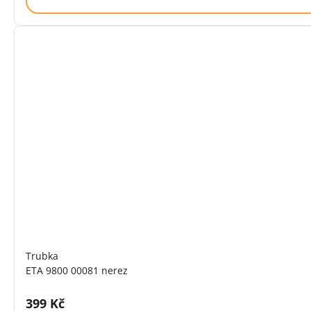
Trubka
ETA 9800 00081 nerez
Cena s DPH:
399 Kč