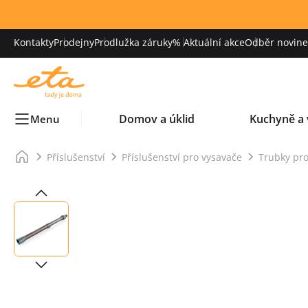
Kontakty
Prodejny
Prodlužka záruky
% Aktuální akce
Odběr novinek
Domov a úklid
Kuchyně a 
Menu
Příslušenství
Příslušenství pro vysavače
Trubky pro