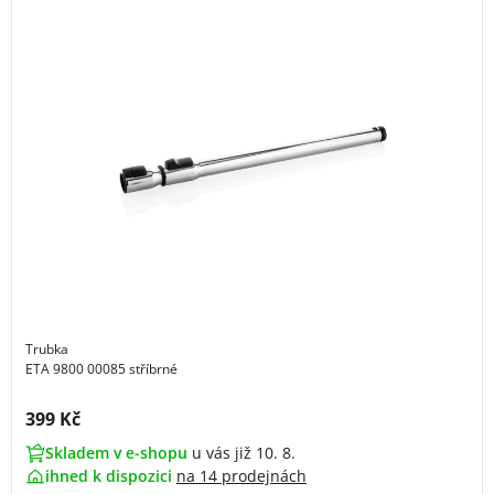
Trubka
ETA 9800 00085 stříbrné
Cena s DPH:
399 Kč
Skladem v e-shopu
u vás již 10. 8.
ihned k dispozici
na
14 prodejnách