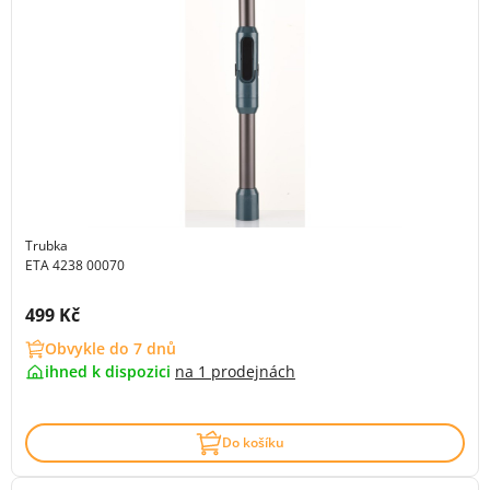
Trubka
ETA 4238 00070
Cena s DPH:
499 Kč
Obvykle do 7 dnů
ihned k dispozici
na
1 prodejnách
Do košíku