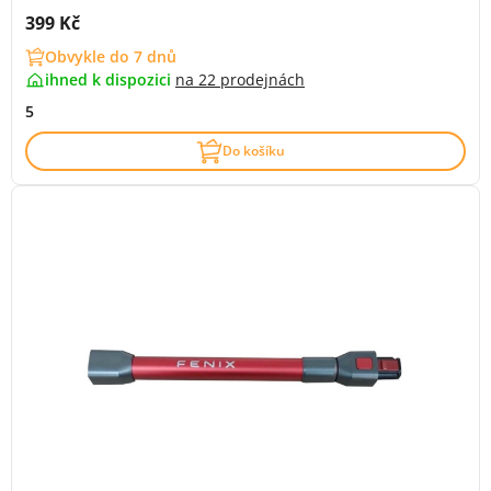
Cena s DPH:
399 Kč
Obvykle do 7 dnů
ihned k dispozici
na
22 prodejnách
5
Do košíku