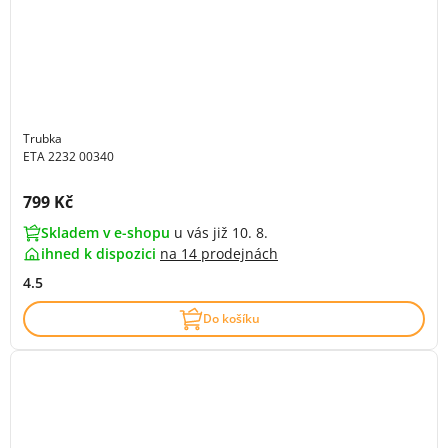
Trubka
ETA 2232 00340
Cena s DPH:
799 Kč
Skladem v e-shopu
u vás již 10. 8.
ihned k dispozici
na
14 prodejnách
4.5
Do košíku