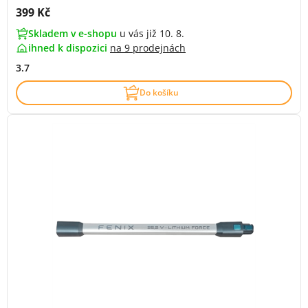
Cena s DPH:
399 Kč
Skladem v e-shopu
u vás již 10. 8.
ihned k dispozici
na
9 prodejnách
3.7
Do košíku