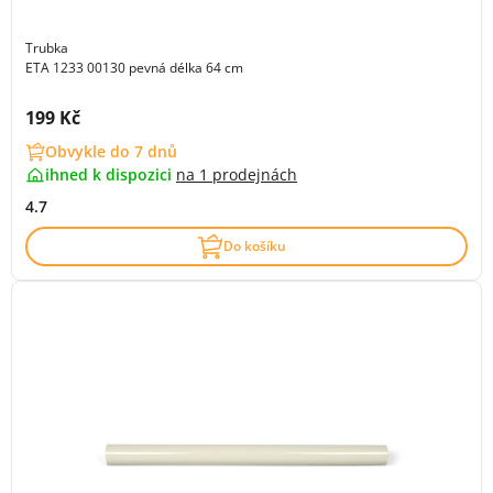
Trubka
ETA 1233 00130 pevná délka 64 cm
Cena s DPH:
199 Kč
Obvykle do 7 dnů
ihned k dispozici
na
1 prodejnách
4.7
Do košíku