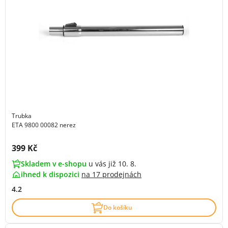
Trubka
ETA 9800 00082 nerez
Cena s DPH:
399 Kč
Skladem v e-shopu
u vás již 10. 8.
ihned k dispozici
na
17 prodejnách
4.2
Do košíku