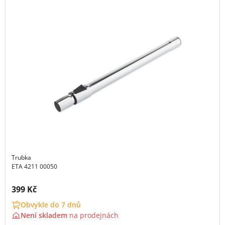
Trubka
ETA 4211 00050
Cena s DPH:
399 Kč
Obvykle do 7 dnů
Není skladem
na
prodejnách