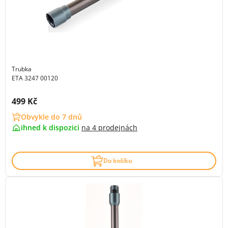
Trubka
ETA 3247 00120
Cena s DPH:
499 Kč
Obvykle do 7 dnů
ihned k dispozici
na
4 prodejnách
Do košíku