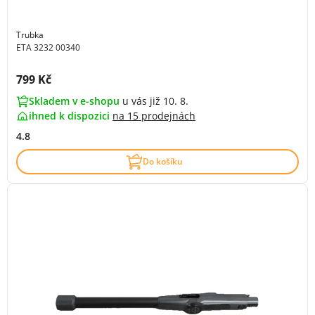
Trubka
ETA 3232 00340
Cena s DPH:
799 Kč
Skladem v e-shopu
u vás již 10. 8.
ihned k dispozici
na
15 prodejnách
4.8
Do košíku