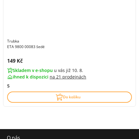
Trubka
ETA 9800 00083 šedé
Cena s DPH:
149 Kč
Skladem v e-shopu
u vás již 10. 8.
ihned k dispozici
na
21 prodejnách
5
Do košíku
O nás