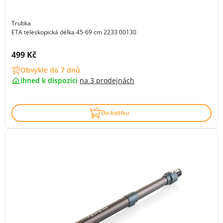
Trubka
ETA teleskopická délka 45-69 cm 2233 00130
Cena s DPH:
499 Kč
Obvykle do 7 dnů
ihned k dispozici
na
3 prodejnách
Do košíku