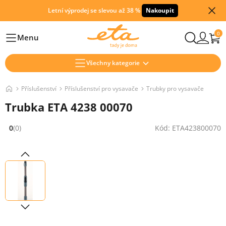
Letní výprodej se slevou až 38 %
Nakoupit
0
Menu
Hlavní
Všechny kategorie
Příslušenství
Příslušenství pro vysavače
Trubky pro vysavače
Trubka ETA 4238 00070
0
(0)
Kód: ETA423800070
Hodnocení: 0 z 5 (0 recenzí)