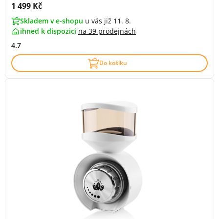
Cena s DPH:
1 499 Kč
Skladem v e-shopu
u vás již 11. 8.
ihned k dispozici
na
39 prodejnách
4.7
Do košíku