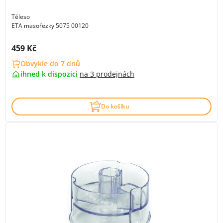
Těleso
ETA masořezky 5075 00120
Cena s DPH:
459 Kč
Obvykle do 7 dnů
ihned k dispozici
na
3 prodejnách
Do košíku