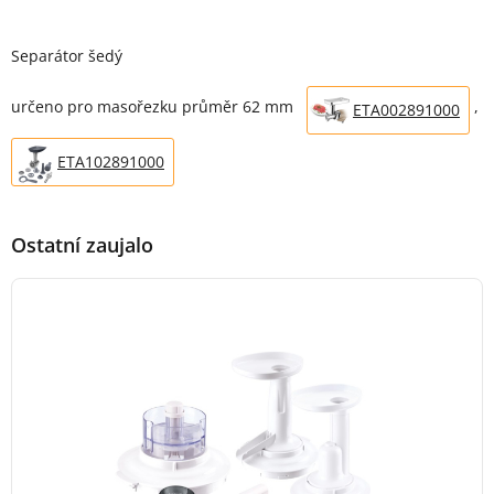
Popis produktu
Separátor šedý
určeno pro masořezku průměr 62 mm
,
ETA002891000
ETA102891000
Ostatní zaujalo