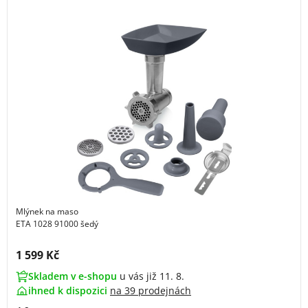
Mlýnek na maso
ETA 1028 91000 šedý
Cena s DPH:
1 599 Kč
Skladem v e-shopu
u vás již 11. 8.
ihned k dispozici
na
39 prodejnách