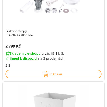
Přídavné strojky
ETA 0029 92000 bílé
Cena s DPH:
2 799 Kč
Skladem v e-shopu
u vás již 11. 8.
ihned k dispozici
na
3 prodejnách
3.5
Do košíku