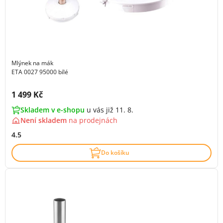
Mlýnek na mák
ETA 0027 95000 bílé
Cena s DPH:
1 499 Kč
Skladem v e-shopu
u vás již 11. 8.
Není skladem
na
prodejnách
4.5
Do košíku