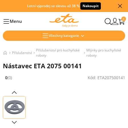
Letní výprodej se slevou až 38 %
Nakoupit
0
Menu
Hlavní
Všechny kategorie
Příslušenství pro kuchyňské
Mlýnky pro kuchyňské
Příslušenství
roboty
roboty
Nástavec ETA 2075 00141
0
(0)
Kód: ETA207500141
Hodnocení: 0 z 5 (0 recenzí)