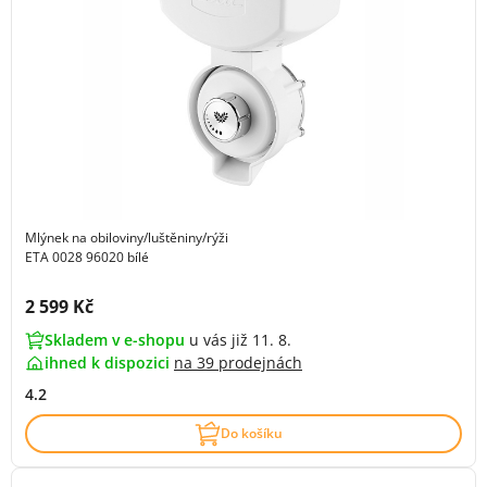
Mlýnek na obiloviny/luštěniny/rýži
ETA 0028 96020 bílé
Cena s DPH:
2 599 Kč
Skladem v e-shopu
u vás již 11. 8.
ihned k dispozici
na
39 prodejnách
4.2
Do košíku