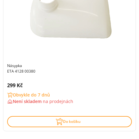
Násypka
ETA 4128 00380
Cena s DPH:
299 Kč
Obvykle do 7 dnů
Není skladem
na
prodejnách
Do košíku