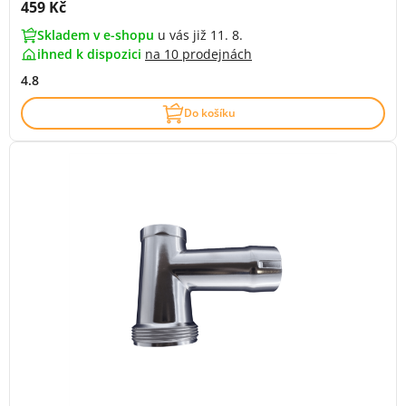
Cena s DPH:
459 Kč
Skladem v e-shopu
u vás již 11. 8.
ihned k dispozici
na
10 prodejnách
4.8
Do košíku