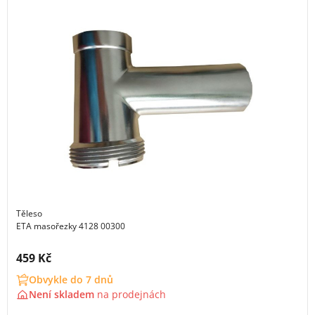
Těleso
ETA masořezky 4128 00300
Cena s DPH:
459 Kč
Obvykle do 7 dnů
Není skladem
na
prodejnách