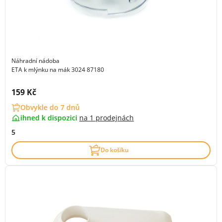
Náhradní nádoba
ETA k mlýnku na mák 3024 87180
Cena s DPH:
159 Kč
Obvykle do 7 dnů
ihned k dispozici
na
1 prodejnách
5
Do košíku