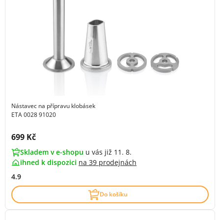
Nástavec na přípravu klobásek
ETA 0028 91020
Cena s DPH:
699 Kč
Skladem v e-shopu
u vás již 11. 8.
ihned k dispozici
na
39 prodejnách
4.9
Do košíku