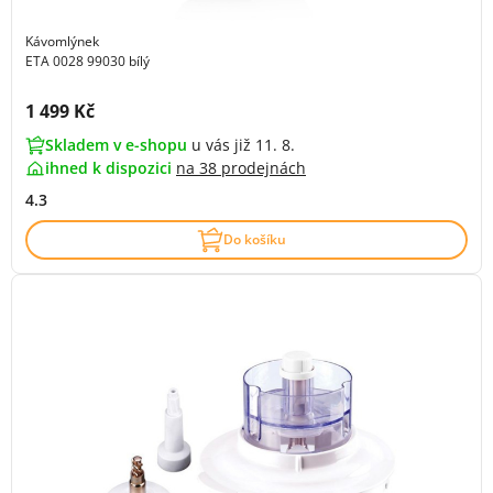
Kávomlýnek
ETA 0028 99030 bílý
Cena s DPH:
1 499 Kč
Skladem v e-shopu
u vás již 11. 8.
ihned k dispozici
na
38 prodejnách
4.3
Do košíku