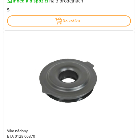
ihned k dispozici
na
3 prodejnách
5
Do košíku
Víko nádoby
ETA 0128 00370