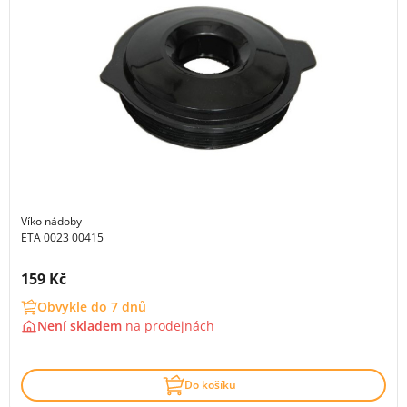
Víko nádoby
ETA 0023 00415
Cena s DPH:
159 Kč
Obvykle do 7 dnů
Není skladem
na
prodejnách
Do košíku