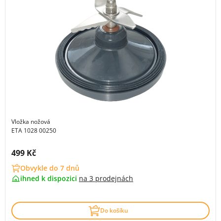
Vložka nožová
ETA 1028 00250
Cena s DPH:
499 Kč
Obvykle do 7 dnů
ihned k dispozici
na
3 prodejnách
Do košíku