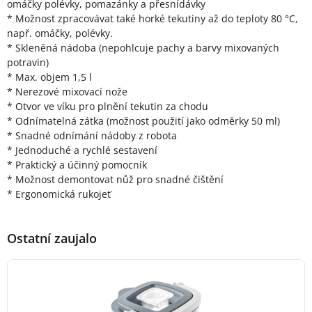
omáčky polévky, pomazánky a přesnídávky
* Možnost zpracovávat také horké tekutiny až do teploty 80 °C,
např. omáčky, polévky.
* Skleněná nádoba (nepohlcuje pachy a barvy mixovaných
potravin)
* Max. objem 1,5 l
* Nerezové mixovací nože
* Otvor ve víku pro plnění tekutin za chodu
* Odnímatelná zátka (možnost použití jako odměrky 50 ml)
* Snadné odnímání nádoby z robota
* Jednoduché a rychlé sestavení
* Praktický a účinný pomocník
* Možnost demontovat nůž pro snadné čištění
* Ergonomická rukojeť
Ostatní zaujalo