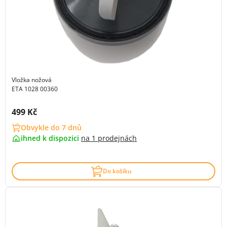
Vložka nožová
ETA 1028 00360
Cena s DPH:
499 Kč
Obvykle do 7 dnů
ihned k dispozici
na
1 prodejnách
Do košíku