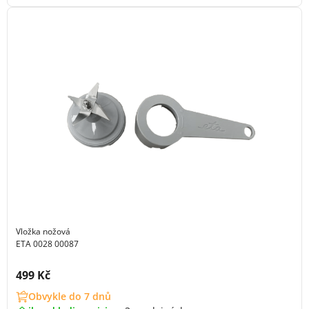
Vložka nožová
ETA 0028 00087
Cena s DPH:
499 Kč
Obvykle do 7 dnů