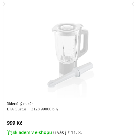
Skleněný mixér
ETA Gustus III 3128 99000 bílý
Cena s DPH:
999 Kč
Skladem v e-shopu
u vás již 11. 8.