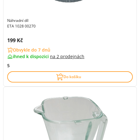
Náhradní díl
ETA 1028 00270
Cena s DPH:
199 Kč
Obvykle do 7 dnů
ihned k dispozici
na
2 prodejnách
5
Do košíku