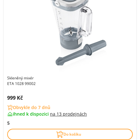
Skleněný mixér
ETA 1028 99002
Cena s DPH:
999 Kč
Obvykle do 7 dnů
ihned k dispozici
na
13 prodejnách
5
Do košíku