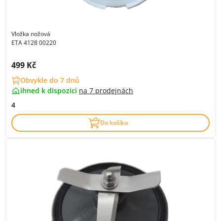
Vložka nožová
ETA 4128 00220
Cena s DPH:
499 Kč
Obvykle do 7 dnů
ihned k dispozici
na
7 prodejnách
4
Do košíku