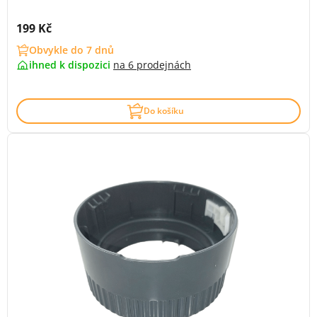
Cena s DPH:
199 Kč
Obvykle do 7 dnů
ihned k dispozici
na
6 prodejnách
Do košíku