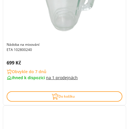
Nádoba na mixování
ETA 102800240
Cena s DPH:
699 Kč
Obvykle do 7 dnů
ihned k dispozici
na
1 prodejnách
Do košíku