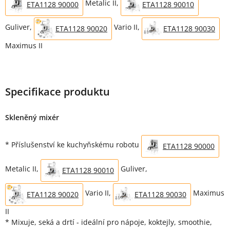
Metalic II,
ETA1128 90000
ETA1128 90010
Guliver,
Vario II,
ETA1128 90020
ETA1128 90030
Maximus II
Specifikace produktu
Skleněný mixér
* Příslušenství ke kuchyňskému robotu
ETA1128 90000
Metalic II,
Guliver,
ETA1128 90010
Vario II,
Maximus
ETA1128 90020
ETA1128 90030
II
* Mixuje, seká a drtí - ideální pro nápoje, koktejly, smoothie,