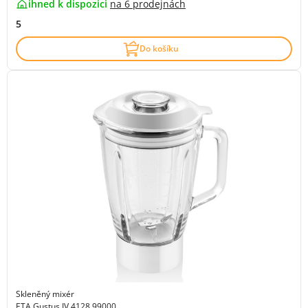
ihned k dispozici
na
6 prodejnách
5
Do košíku
Skleněný mixér
ETA Gustus IV 4128 99000