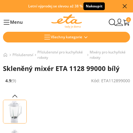
Letní výprodej se slevou až 38 %
Nakoupit
0
Menu
Hlavní
Všechny kategorie
Příslušenství pro kuchyňské
Mixéry pro kuchyňské
Příslušenství
roboty
roboty
Skleněný mixér ETA 1128 99000 bílý
4.9
(9)
Kód: ETA112899000
Hodnocení: 4.9 z 5 (9 recenzí)