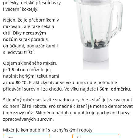
polévky, dětské přesnídávky
i večerní koktejly.
Nejen, že je přeborníkem v
mixování, ale také seká a
drtí. Díky
nerezovým
nožům
si tak poradí s
omáčkami, pomazánkami i
s ledovou tříští.
Objem skleněného mixéru
je
1,5 litru
a můžete jej
naplnit horkými tekutinami
až do 80 °C.
Praktický otvor ve víku umožňuje pohodlné
přidávání surovin i za chodu. Ve víku najdete i
50ml odměrku
.
Skleněný mixér sestavíte snadno a rychle - stačí jej zacvaknout
do horní části robota. Pro snadné čištění je možno demontovat
i nerezový nůž. Skleněná nádoba nepohlcuje pachy ani barvy
zpracovávaných surovin.
Mixér je kompatibilní s kuchyňskými roboty