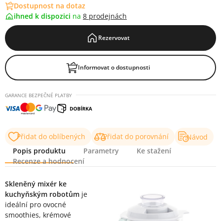
Dostupnost na dotaz
ihned k dispozici
na
8 prodejnách
Rezervovat
Informovat o dostupnosti
GARANCE BEZPEČNÉ PLATBY
Přidat do oblíbených
Přidat do porovnání
Návod
Popis produktu
Parametry
Ke stažení
Recenze a hodnocení
Popis produktu
Skleněný mixér ke
kuchyňským robotům
je
ideální pro ovocné
smoothies, krémové