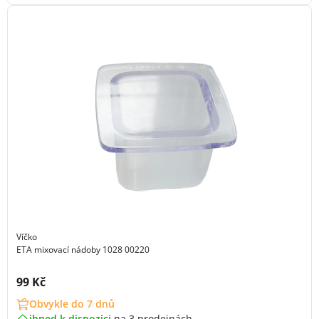
Víčko
ETA mixovací nádoby 1028 00220
Cena s DPH:
99 Kč
Obvykle do 7 dnů
ihned k dispozici
na
3 prodejnách