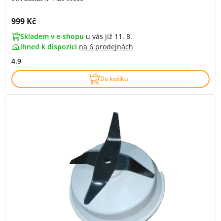
Cena s DPH:
999 Kč
Skladem v e-shopu
u vás již 11. 8.
ihned k dispozici
na
6 prodejnách
4.9
Do košíku