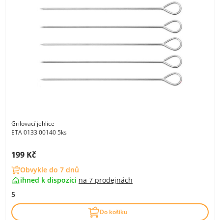
Grilovací jehlice
ETA 0133 00140 5ks
Cena s DPH:
199 Kč
Obvykle do 7 dnů
ihned k dispozici
na
7 prodejnách
5
Do košíku