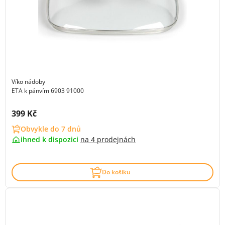
Víko nádoby
ETA k pánvím 6903 91000
Cena s DPH:
399 Kč
Obvykle do 7 dnů
ihned k dispozici
na
4 prodejnách
Do košíku