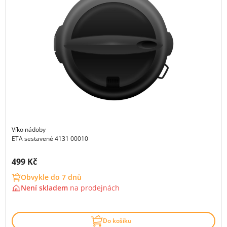
Víko nádoby
ETA sestavené 4131 00010
Cena s DPH:
499 Kč
Obvykle do 7 dnů
Není skladem
na
prodejnách
Do košíku