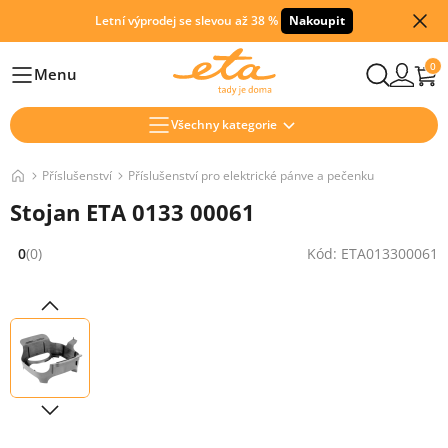
Letní výprodej se slevou až 38 %
Nakoupit
0
Menu
Hlavní
Všechny kategorie
Příslušenství
Příslušenství pro elektrické pánve a pečenku
Stojan ETA 0133 00061
0
(0)
Kód: ETA013300061
Hodnocení: 0 z 5 (0 recenzí)