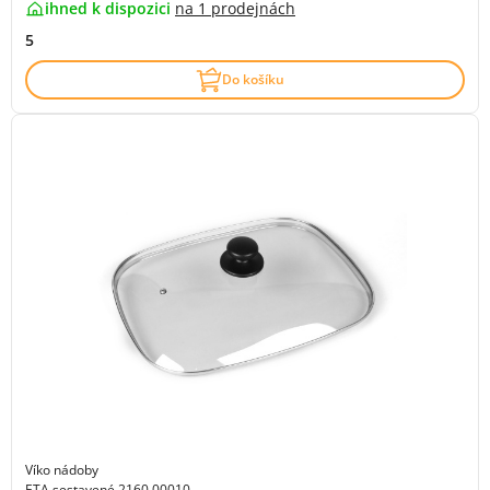
ihned k dispozici
na
1 prodejnách
5
Do košíku
Víko nádoby
ETA sestavené 2160 00010