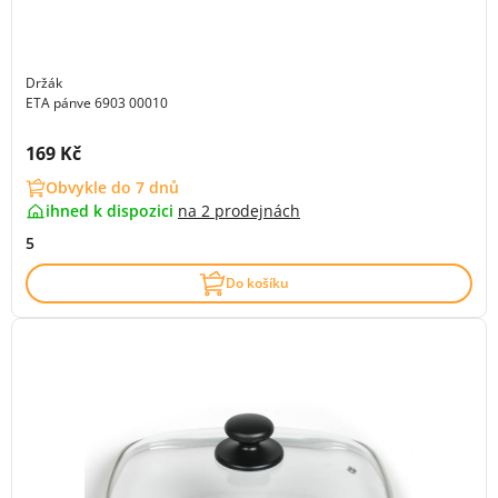
Držák
ETA pánve 6903 00010
Cena s DPH:
169 Kč
Obvykle do 7 dnů
ihned k dispozici
na
2 prodejnách
5
Do košíku