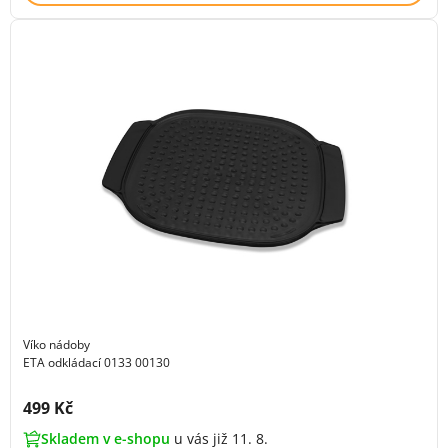
Víko nádoby
ETA odkládací 0133 00130
Cena s DPH:
499 Kč
Skladem v e-shopu
u vás již 11. 8.