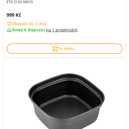
ETA 2133 00010
Cena s DPH:
999 Kč
Obvykle do 7 dnů
ihned k dispozici
na
1 prodejnách
Do košíku