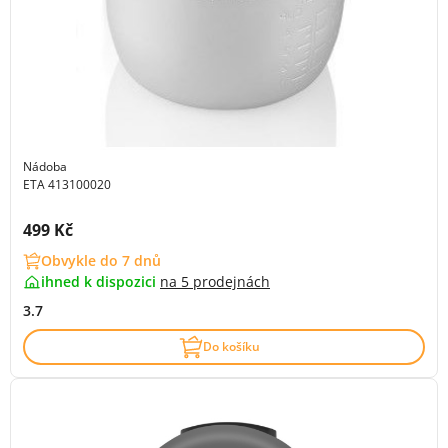
Nádoba
ETA 413100020
Cena s DPH:
499 Kč
Obvykle do 7 dnů
ihned k dispozici
na
5 prodejnách
3.7
Do košíku