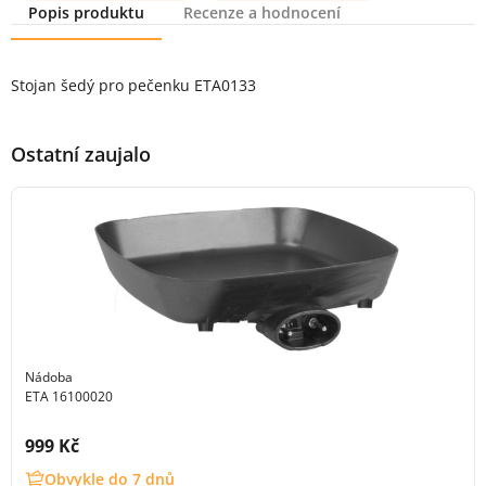
Popis produktu
Recenze a hodnocení
Popis produktu
Stojan šedý pro pečenku ETA0133
Ostatní zaujalo
Nádoba
ETA 16100020
Cena s DPH:
999 Kč
Obvykle do 7 dnů