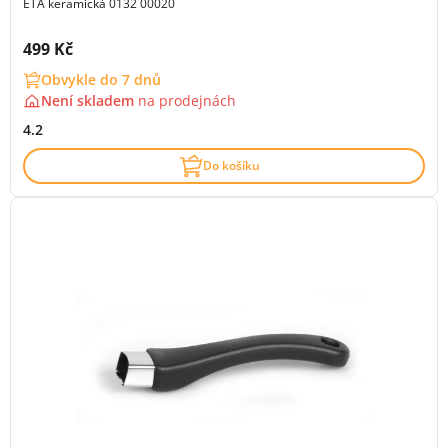
ETA keramická 0132 00020
Cena s DPH:
499 Kč
Obvykle do 7 dnů
Není skladem
na
prodejnách
4.2
Do košíku