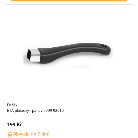
Držák
ETA plastový - pánev 6999 92010
Cena s DPH:
199 Kč
Obvykle do 7 dnů