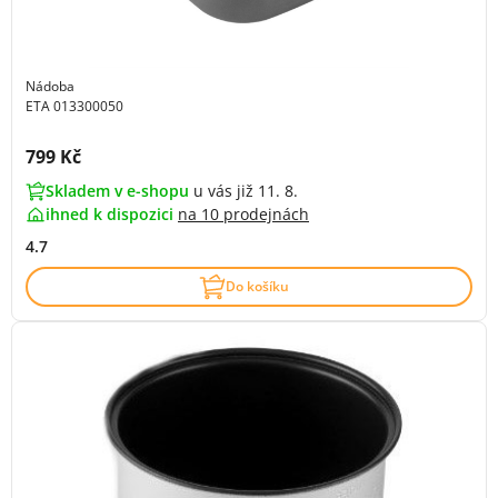
Nádoba
ETA 013300050
Cena s DPH:
799 Kč
Skladem v e-shopu
u vás již 11. 8.
ihned k dispozici
na
10 prodejnách
4.7
Do košíku