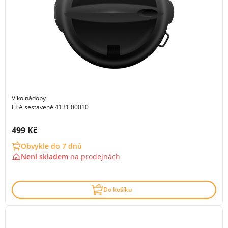
Víko nádoby
ETA sestavené 4131 00010
Cena s DPH:
499 Kč
Obvykle do 7 dnů
Není skladem
na
prodejnách
Do košíku