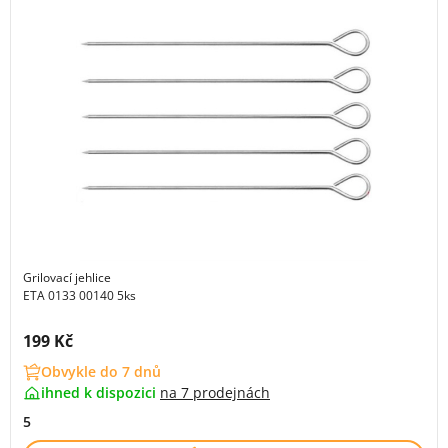
Grilovací jehlice
ETA 0133 00140 5ks
Cena s DPH:
199 Kč
Obvykle do 7 dnů
ihned k dispozici
na
7 prodejnách
5