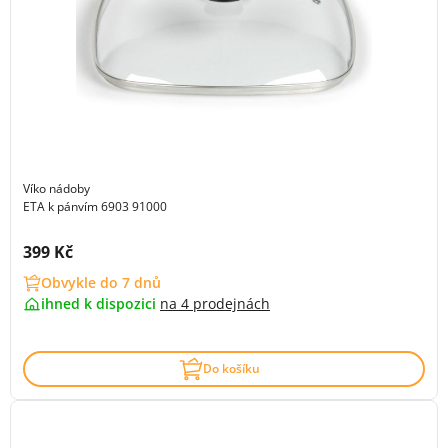
Víko nádoby
ETA k pánvím 6903 91000
Cena s DPH:
399 Kč
Obvykle do 7 dnů
ihned k dispozici
na
4 prodejnách
Do košíku