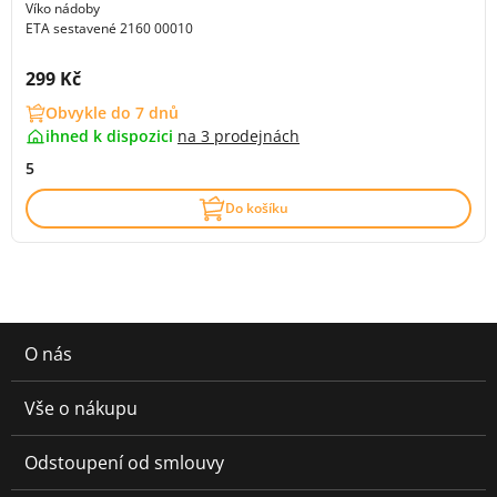
Víko nádoby
ETA sestavené 2160 00010
Cena s DPH:
299 Kč
Obvykle do 7 dnů
ihned k dispozici
na
3 prodejnách
5
Do košíku
O nás
Vše o nákupu
Odstoupení od smlouvy