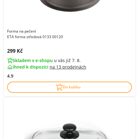
Forma na pečení
ETA forma středová 0133 00120
Cena s DPH:
299 Kč
Skladem v e-shopu
u vás již 7. 8.
ihned k dispozici
na
13 prodejnách
4.9
Do košíku