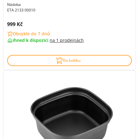
Nádoba
ETA 2133 00010
Cena s DPH:
999 Kč
Obvykle do 7 dnů
ihned k dispozici
na
1 prodejnách
Do košíku