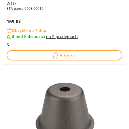
Držák
ETA pánve 6903 00010
Cena s DPH:
169 Kč
Obvykle do 7 dnů
ihned k dispozici
na
2 prodejnách
5
Do košíku