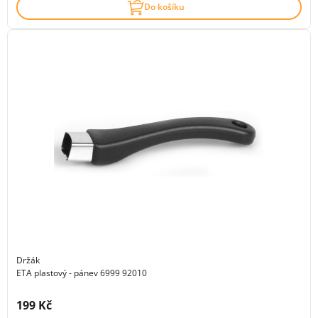
Do košíku
Držák
ETA plastový - pánev 6999 92010
Cena s DPH:
199 Kč