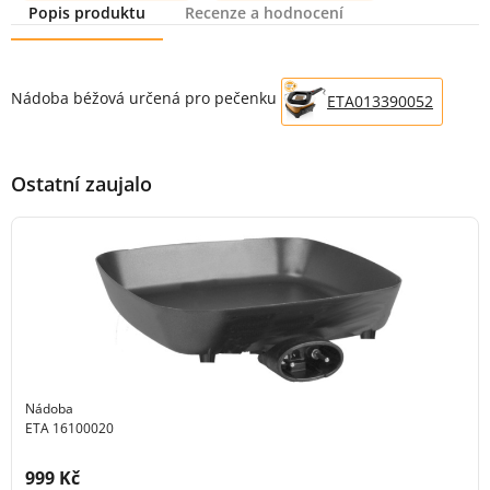
Popis produktu
Recenze a hodnocení
Popis produktu
Nádoba béžová určená pro pečenku
ETA013390052
Ostatní zaujalo
Nádoba
ETA 16100020
Cena s DPH:
999 Kč