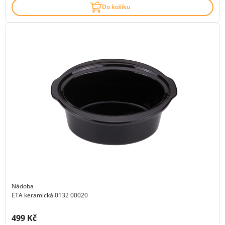
Do košíku
Nádoba
ETA keramická 0132 00020
Cena s DPH:
499 Kč