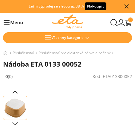
Letní výprodej se slevou až 38 %
Nakoupit
0
Menu
Hlavní
Všechny kategorie
Příslušenství
Příslušenství pro elektrické pánve a pečenku
Nádoba ETA 0133 00052
0
(0)
Kód: ETA013300052
Hodnocení: 0 z 5 (0 recenzí)