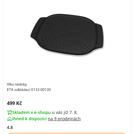
Víko nádoby
ETA odkládací 0133 00130
Cena s DPH:
499 Kč
Skladem v e-shopu
u vás již 7. 8.
ihned k dispozici
na
9 prodejnách
4.8