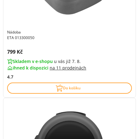
Nádoba
ETA 013300050
Cena s DPH:
799 Kč
Skladem v e-shopu
u vás již 7. 8.
ihned k dispozici
na
11 prodejnách
4.7
Do košíku