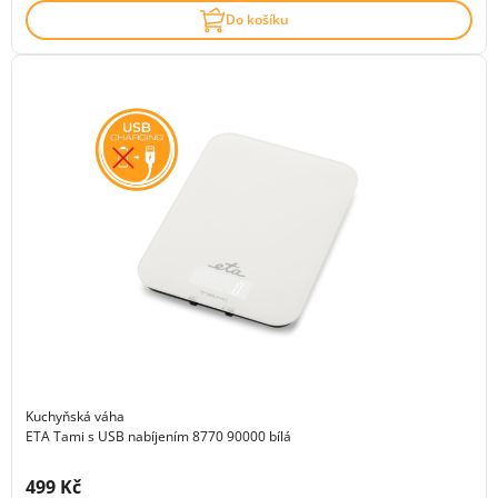
Do košíku
Kuchyňská váha
ETA Tami s USB nabíjením 8770 90000 bílá
Cena s DPH:
499 Kč