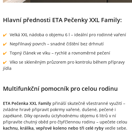
Hlavní přednosti ETA Pečenky XXL Family:
Velká XXL nádoba o objemu 6 l – ideální pro rodinné vaření
Nepřilnavý povrch – snadné čištění bez drhnutí
Topný článek ve víku – rychlé a rovnoměrné pečení
Víko se skleněným průzorem pro kontrolu během přípravy
jídla
Multifunkční pomocník pro celou rodinu
ETA Pečenka XXL Family
přináší skutečně všestranné využití –
zvládne hravě připravit pokrmy vařené, dušené, pečené i
zapékané. Díky opravdu úctyhodnému objemu 6 litrů v ní
připravíte chutný oběd pro čtyřčlennou rodinu – upečete celou
kachnu, králíka, vepřové koleno nebo tři celé ryby
vedle sebe.