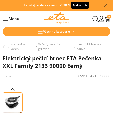
Letní výprodej se slevou až 38 %
Nakoupit
0
Menu
Hlavní
Všechny kategorie
Kuchyně a
Vaření, pečení a
Elektrické hrnce a
vaření
grilování
pánve
Elektrický pečicí hrnec ETA Pečenka
XXL Family 2133 90000 černý
5
(5)
Kód: ETA213390000
Hodnocení: 5 z 5 (5 recenzí)