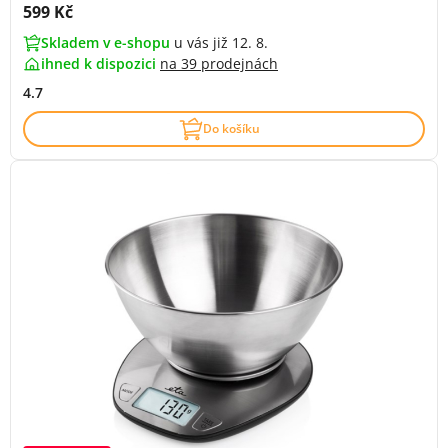
Cena s DPH:
599 Kč
Skladem v e-shopu
u vás již 12. 8.
ihned k dispozici
na
39 prodejnách
4.7
Do košíku