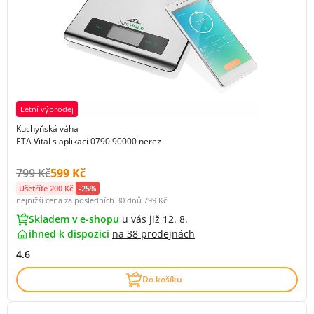
Letní výprodej
Kuchyňská váha
ETA Vital s aplikací 0790 90000 nerez
Původní cena s DPH:
Cena s DPH:
799 Kč
599 Kč
Ušetříte 200 Kč
-25%
nejnižší cena za posledních 30 dnů
799 Kč
Skladem v e-shopu
u vás již 12. 8.
ihned k dispozici
na
38 prodejnách
4.6
Do košíku