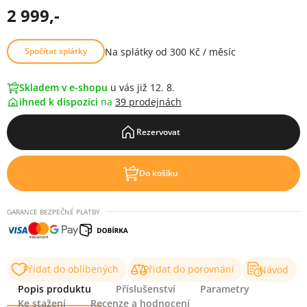
2 999,-
Na splátky od 300 Kč / měsíc
Spočítat splátky
Skladem v e-shopu
u vás již 12. 8.
ihned k dispozici
na
39 prodejnách
Rezervovat
Do košíku
GARANCE BEZPEČNÉ PLATBY
Přidat do oblíbených
Přidat do porovnání
Návod
Popis produktu
Příslušenství
Parametry
Ke stažení
Recenze a hodnocení