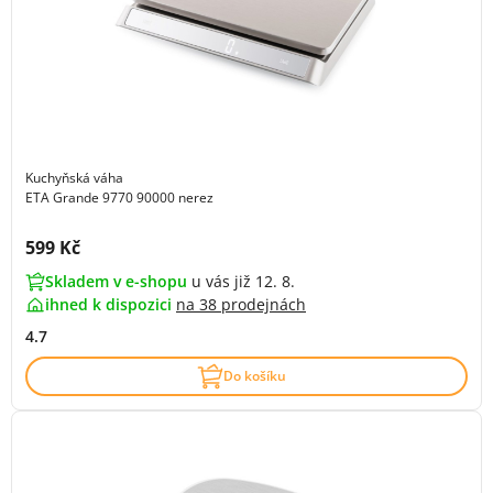
Kuchyňská váha
ETA Grande 9770 90000 nerez
Cena s DPH:
599 Kč
Skladem v e-shopu
u vás již 12. 8.
ihned k dispozici
na
38 prodejnách
4.7
Do košíku