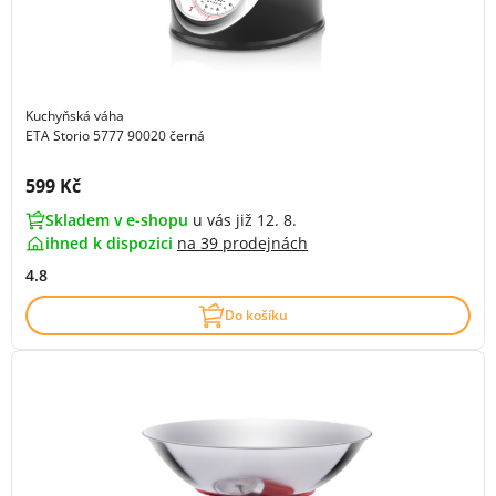
Kuchyňská váha
ETA Storio 5777 90020 černá
Cena s DPH:
599 Kč
Skladem v e-shopu
u vás již 12. 8.
ihned k dispozici
na
39 prodejnách
4.8
Do košíku