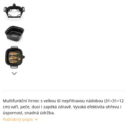
Multifunkční hrnec s velkou 6l nepřilnavou nádobou (31×31×12
cm) vaří, peče, dusí i zapéká zdravě. Vysoká efektivita ohřevu i
úspornost, snadná údržba.
Podrobný popis