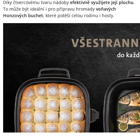
Díky čtvercovému tvaru nádoby
efektivně využijete její plochu
.
To může být ideální i pro přípravu hromady
voňavých
Honzových buchet
, které potěší celou rodinu i hosty.