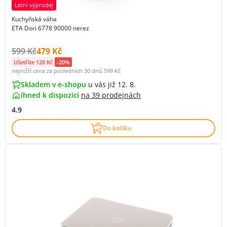
Letní výprodej
Kuchyňská váha
ETA Dori 6778 90000 nerez
Původní cena s DPH:
Cena s DPH:
599 Kč
479 Kč
Ušetříte 120 Kč
-20%
nejnižší cena za posledních 30 dnů
599 Kč
Skladem v e-shopu
u vás již 12. 8.
ihned k dispozici
na
39 prodejnách
4.9
Do košíku