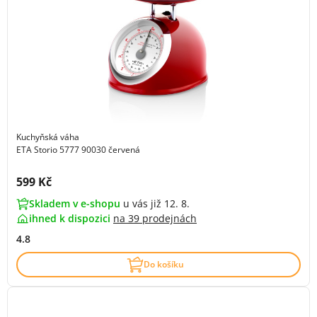
Kuchyňská váha
ETA Storio 5777 90030 červená
Cena s DPH:
599 Kč
Skladem v e-shopu
u vás již 12. 8.
ihned k dispozici
na
39 prodejnách
4.8
Do košíku