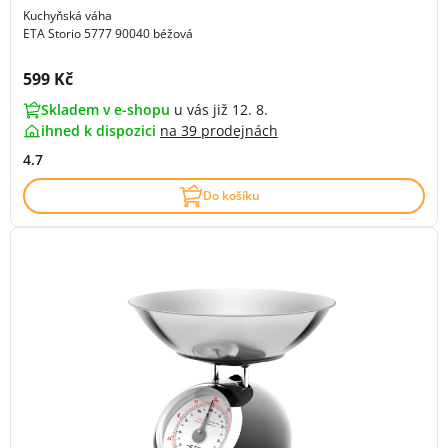
Kuchyňská váha
ETA Storio 5777 90040 béžová
Cena s DPH:
599 Kč
Skladem v e-shopu
u vás již 12. 8.
ihned k dispozici
na
39 prodejnách
4.7
Do košíku