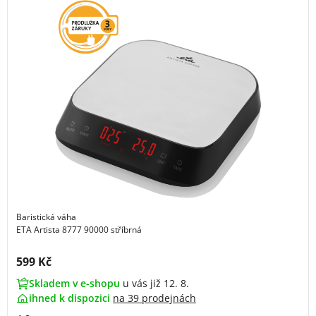
Baristická váha
ETA Artista 8777 90000 stříbrná
Cena s DPH:
599 Kč
Skladem v e-shopu
u vás již 12. 8.
ihned k dispozici
na
39 prodejnách