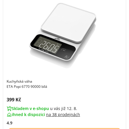
Kuchyňská váha
ETA Popi 6770 90000 bílá
Cena s DPH:
399 Kč
Skladem v e-shopu
u vás již 12. 8.
ihned k dispozici
na
38 prodejnách
4.9