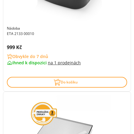
Nádoba
ETA 2133 00010
Cena s DPH:
999 Kč
Obvykle do 7 dnů
ihned k dispozici
na
1 prodejnách
Do košíku