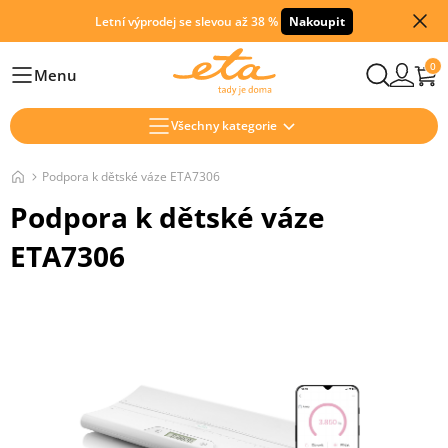
Letní výprodej se slevou až 38 %
Nakoupit
0
Menu
Hlavní
Všechny kategorie
Podpora k dětské váze ETA7306
Podpora k dětské váze
ETA7306