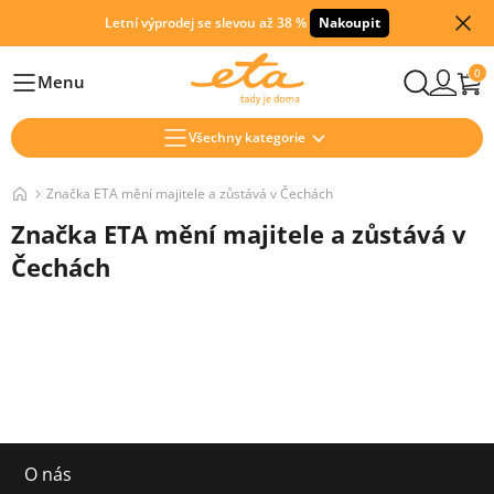
Letní výprodej se slevou až 38 %
Nakoupit
0
Menu
Hlavní
Všechny kategorie
Značka ETA mění majitele a zůstává v Čechách
Značka ETA mění majitele a zůstává v
Čechách
O nás